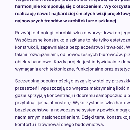
harmonijnie komponują się z otoczeniem. Wykorzysta
realizację nawet najbardziej śmiałych wizji projekt
najnowszych trendów w architekturze szklanej.
Rozwój technologii obróbki szkła otworzył drzwi do j
Współczesne konstrukcje szklane to nie tylko estetyczn
konstrukcji, zapewniająca bezpieczeństwo i trwałość
takimi rozwiązaniami, od nowoczesnych biurowców, prz
obiekty handlowe. Każdy projekt jest indywidualnie do
wymagania architektoniczne, funkcjonalne oraz estety
Szczególną popularnością cieszą się w stolicy przeszk
przestrzeń i wpuszczają do wnętrza maksymalną ilość nat
gdzie sprzyjają koncentracji i dobremu samopoczuciu 
przytulną i jasną atmosferę. Wykorzystanie szkła hart
bezpieczeństwa, a nowoczesne systemy powłok mogą d
nadmiernym nasłonecznieniem. Dzięki temu konstrukcj
komfortu i zrównoważonego budownictwa.