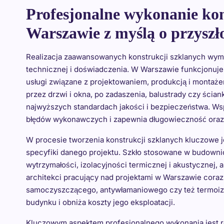
Profesjonalne wykonanie kon
Warszawie z myślą o przyszło
Realizacja zaawansowanych konstrukcji szklanych wymag
technicznej i doświadczenia. W Warszawie funkcjonuje
usługi związane z projektowaniem, produkcją i montaż
przez drzwi i okna, po zadaszenia, balustrady czy ścian
najwyższych standardach jakości i bezpieczeństwa. W
błędów wykonawczych i zapewnia długowieczność oraz
W procesie tworzenia konstrukcji szklanych kluczowe j
specyfiki danego projektu. Szkło stosowane w budowni
wytrzymałości, izolacyjności termicznej i akustycznej, 
architekci pracujący nad projektami w Warszawie coraz 
samoczyszczącego, antywłamaniowego czy też termoizo
budynku i obniża koszty jego eksploatacji.
Kluczowym aspektem profesjonalnego wykonania jest r