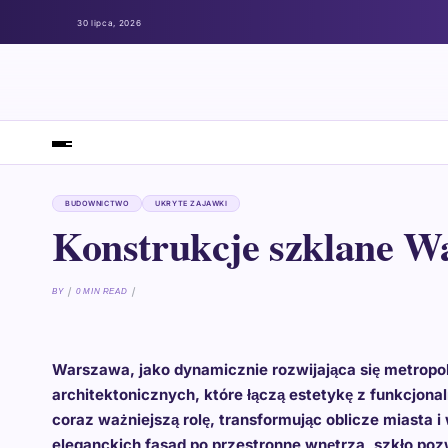
30 lipca, 2026
BUDOWNICTWO
UKRYTE ZAJAWKI
Konstrukcje szklane W
BY
0 MIN READ
Warszawa, jako dynamicznie rozwijająca się metropo
architektonicznych, które łączą estetykę z funkcjon
coraz ważniejszą rolę, transformując oblicze miasta
eleganckich fasad po przestronne wnętrza, szkło pozw