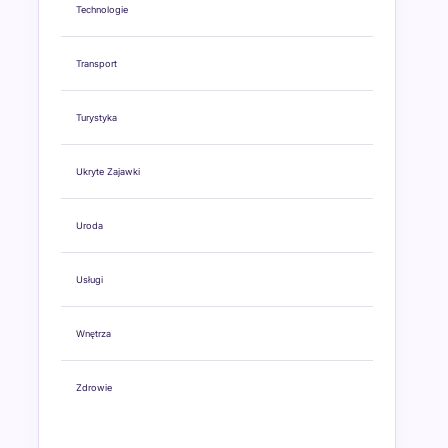
Technologie
Transport
Turystyka
Ukryte Zajawki
Uroda
Usługi
Wnętrza
Zdrowie