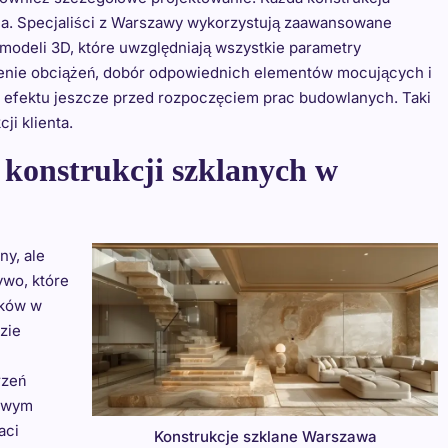
cia. Specjaliści z Warszawy wykorzystują zaawansowane
deli 3D, które uwzględniają wszystkie parametry
czenie obciążeń, dobór odpowiednich elementów mocujących i
o efektu jeszcze przed rozpoczęciem prac budowlanych. Taki
ji klienta.
 konstrukcji szklanych w
ny, ale
ywo, które
nków w
zie
rzeń
iowym
aci
Konstrukcje szklane Warszawa