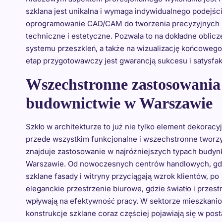
szklana jest unikalna i wymaga indywidualnego podejś
oprogramowanie CAD/CAM do tworzenia precyzyjnych mo
techniczne i estetyczne. Pozwala to na dokładne obli
systemu przeszkleń, a także na wizualizację końcoweg
etap przygotowawczy jest gwarancją sukcesu i satysfakc
Wszechstronne zastosowania
budownictwie w Warszawie
Szkło w architekturze to już nie tylko element dekoracyj
przede wszystkim funkcjonalne i wszechstronne tworz
znajduje zastosowanie w najróżniejszych typach budy
Warszawie. Od nowoczesnych centrów handlowych, gd
szklane fasady i witryny przyciągają wzrok klientów, po
eleganckie przestrzenie biurowe, gdzie światło i przest
wpływają na efektywność pracy. W sektorze mieszkan
konstrukcje szklane coraz częściej pojawiają się w post