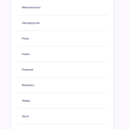
Nieruchomości
Obcojęzyczne
Praca
Prawo
Przemysł
Rolnictwo
Sklepy
Sport