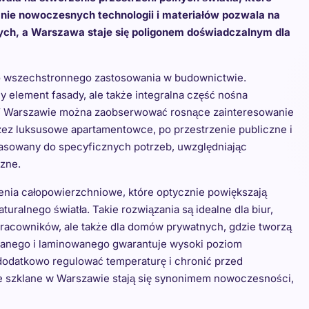
nie nowoczesnych technologii i materiałów pozwala na
owych, a Warszawa staje się poligonem doświadczalnym dla
ego wszechstronnego zastosowania w budownictwie.
y element fasady, ale także integralna część nośna
. W Warszawie można zaobserwować rosnące zainteresowanie
ez luksusowe apartamentowce, po przestrzenie publiczne i
pasowany do specyficznych potrzeb, uwzględniając
czne.
lenia całopowierzchniowe, które optycznie powiększają
uralnego światła. Takie rozwiązania są idealne dla biur,
pracowników, ale także dla domów prywatnych, gdzie tworzą
owanego i laminowanego gwarantuje wysoki poziom
odatkowo regulować temperaturę i chronić przed
e szklane w Warszawie stają się synonimem nowoczesności,