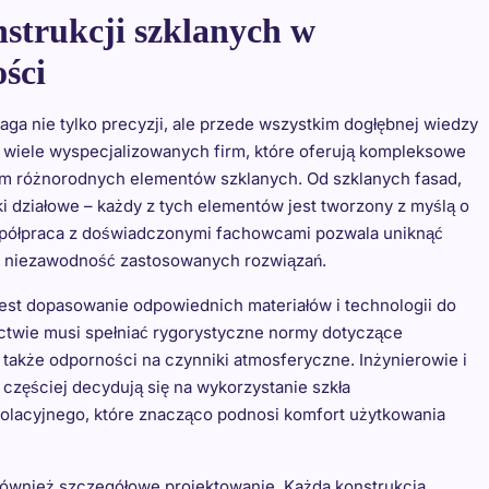
strukcji szklanych w
ści
a nie tylko precyzji, ale przede wszystkim dogłębnej wiedzy
 wiele wyspecjalizowanych firm, które oferują kompleksowe
em różnorodnych elementów szklanych. Od szklanych fasad,
ki działowe – każdy z tych elementów jest tworzony z myślą o
spółpraca z doświadczonymi fachowcami pozwala uniknąć
 niezawodność zastosowanych rozwiązań.
est dopasowanie odpowiednich materiałów i technologii do
ctwie musi spełniać rygorystyczne normy dotyczące
a także odporności na czynniki atmosferyczne. Inżynierowie i
częściej decydują się na wykorzystanie szkła
lacyjnego, które znacząco podnosi komfort użytkowania
ównież szczegółowe projektowanie. Każda konstrukcja