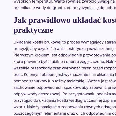
wysokich temperatur. Warto również zwrócić uwagę na 
przenikanie wody do gruntu, co przyczynia się do ochr
Jak prawidłowo układać kos
praktyczne
Układanie kostki brukowej to proces wymagający staran
precyzji, aby uzyskać trwałą i estetyczną nawierzchnię.
Pierwszym krokiem jest odpowiednie przygotowanie po
które powinno być stabilne i dobrze zagęszczone. Nale
wszelkie przeszkody oraz wyrównać teren przed rozp
prac. Kolejnym etapem jest wyznaczenie linii układania 
pomocą sznurków lub taśmy malarskiej. Ważne jest rów
zachowanie odpowiednich spadków, aby zapewnić pra
odpływ wody deszczowej. Po przygotowaniu podłoża m
przystąpić do układania kostki według wcześniej zapl
wzoru. Należy pamiętać o zachowaniu równych odstęp
poszczególnymi elementami oraz o ich odpowiednim doc