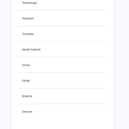
Technologie
Transport
Turystyka
Ukryte Zajawki
Uroda
Usługi
Wnętrza
Zdrowie