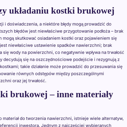
rzy układaniu kostki brukowej
ji i doświadczenia, a niektóre błędy mogą prowadzić do
tszych błędów jest niewłaściwe przygotowanie podłoża – brak
n mogą skutkować osiadaniem kostki oraz pojawieniem się
jest niewłaściwe ustawienie spadków nawierzchni; brak
się wody na powierzchni, co negatywnie wpływa na trwałość
zy decydują się na oszczędnościowe podejście i rezygnują z
 kostkami; takie działanie może prowadzić do przesuwania się
achowanie równych odstępów między poszczególnymi
chni oraz jej trwałość.
tki brukowej – inne materiały
materiał do tworzenia nawierzchni, istnieje wiele alternatyw,
eferencji inwestora. Jednym z najczęściej wybieranych