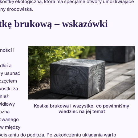
kostkę ekologiczną, która ma specjalne otwory umożliwiające
ony środowiska.
tkę brukową – wskazówki
ności i
dłoża,
ży usunąć
oczęciem
kostki za
nież
widłowy
Kostka brukowa i wszystko, co powinniśmy
wiedzieć na jej temat
ożna
anowanego
ów między
iskaniu do podłoża. Po zakończeniu układania warto