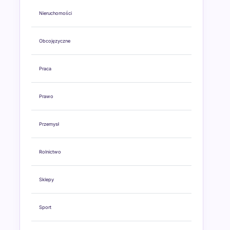
Nieruchomości
Obcojęzyczne
Praca
Prawo
Przemysł
Rolnictwo
Sklepy
Sport