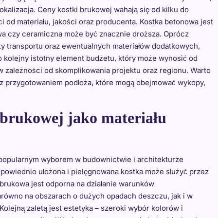
lokalizacja. Ceny kostki brukowej wahają się od kilku do
i od materiału, jakości oraz producenta. Kostka betonowa jest
owa czy ceramiczna może być znacznie droższa. Oprócz
ty transportu oraz ewentualnych materiałów dodatkowych,
to kolejny istotny element budżetu, który może wynosić od
 w zależności od skomplikowania projektu oraz regionu. Warto
 z przygotowaniem podłoża, które mogą obejmować wykopy,
i brukowej jako materiału
st popularnym wyborem w budownictwie i architekturze
 odpowiednio ułożona i pielęgnowana kostka może służyć przez
 brukowa jest odporna na działanie warunków
arówno na obszarach o dużych opadach deszczu, jak i w
lejną zaletą jest estetyka – szeroki wybór kolorów i