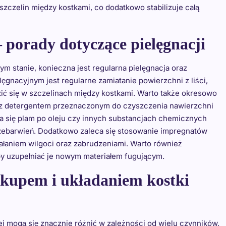
zczelin między kostkami, co dodatkowo stabilizuje całą
 porady dotyczące pielęgnacji
ym stanie, konieczna jest regularna pielęgnacja oraz
gnacyjnym jest regularne zamiatanie powierzchni z liści,
ić się w szczelinach między kostkami. Warto także okresowo
ki z detergentem przeznaczonym do czyszczenia nawierzchni
 się plam po oleju czy innych substancjach chemicznych
przebarwień. Dodatkowo zaleca się stosowanie impregnatów
ałaniem wilgoci oraz zabrudzeniami. Warto również
by uzupełniać je nowym materiałem fugującym.
zakupem i układaniem kostki
j mogą się znacznie różnić w zależności od wielu czynników,