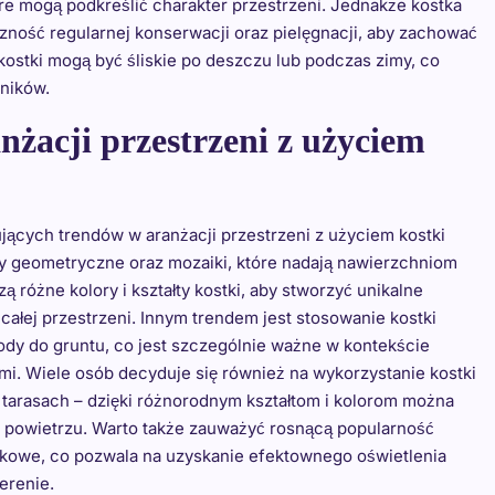
re mogą podkreślić charakter przestrzeni. Jednakże kostka
zność regularnej konserwacji oraz pielęgnacji, aby zachować
 kostki mogą być śliskie po deszczu lub podczas zimy, co
ników.
nżacji przestrzeni z użyciem
ących trendów w aranżacji przestrzeni z użyciem kostki
ry geometryczne oraz mozaiki, które nadają nawierzchniom
ą różne kolory i kształty kostki, aby stworzyć unikalne
całej przestrzeni. Innym trendem jest stosowanie kostki
wody do gruntu, co jest szczególnie ważne w kontekście
. Wiele osób decyduje się również na wykorzystanie kostki
 tarasach – dzięki różnorodnym kształtom i kolorom można
 powietrzu. Warto także zauważyć rosnącą popularność
owe, co pozwala na uzyskanie efektownego oświetlenia
erenie.