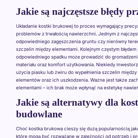
Jakie są najczęstsze błędy p
Układanie kostki brukowej to proces wymagający precyz
problemów z trwałością nawierzchni. Jednym z najczęs
odpowiedniego zagęszczenia gruntu czy nierówny tere
szczelin między elementami. Kolejnym częstym błędem 
odpowiedniego spadku może prowadzić do gromadzenia 
materiału oraz komfort użytkowania. Niekiedy inwestor
użycia piasku lub żwiru do wypełnienia szczelin między
elementów oraz ich uszkodzenia. Ważne jest także z
elementami – ich brak może wpłynąć na estetykę nawierz
Jakie są alternatywy dla kos
budowlane
Choć kostka brukowa cieszy się dużą popularnością jako 
które mogą być rozważane w zależności od potrzeb i pr