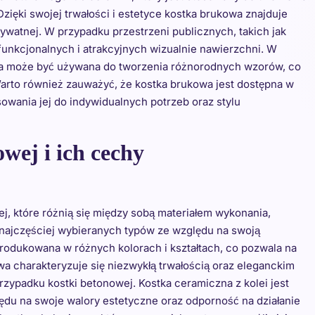
ięki swojej trwałości i estetyce kostka brukowa znajduje
rywatnej. W przypadku przestrzeni publicznych, takich jak
funkcjonalnych i atrakcyjnych wizualnie nawierzchni. W
a może być używana do tworzenia różnorodnych wzorów, co
. Warto również zauważyć, że kostka brukowa jest dostępna w
sowania jej do indywidualnych potrzeb oraz stylu
owej i ich cechy
j, które różnią się między sobą materiałem wykonania,
z najczęściej wybieranych typów ze względu na swoją
rodukowana w różnych kolorach i kształtach, co pozwala na
owa charakteryzuje się niezwykłą trwałością oraz eleganckim
rzypadku kostki betonowej. Kostka ceramiczna z kolei jest
ędu na swoje walory estetyczne oraz odporność na działanie