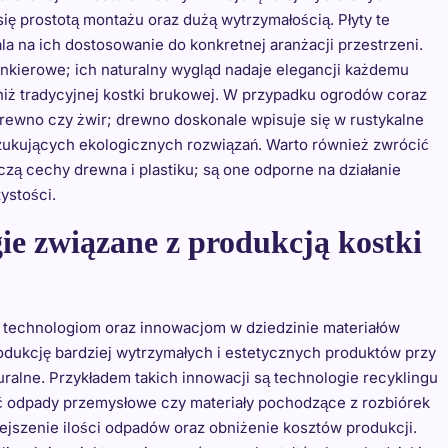
się prostotą montażu oraz dużą wytrzymałością. Płyty te
a na ich dostosowanie do konkretnej aranżacji przestrzeni.
nkierowe; ich naturalny wygląd nadaje elegancji każdemu
niż tradycyjnej kostki brukowej. W przypadku ogrodów coraz
k drewno czy żwir; drewno doskonale wpisuje się w rustykalne
szukujących ekologicznych rozwiązań. Warto również zwrócić
ą cechy drewna i plastiku; są one odporne na działanie
ystości.
ie związane z produkcją kostki
m technologiom oraz innowacjom w dziedzinie materiałów
dukcję bardziej wytrzymałych i estetycznych produktów przy
alne. Przykładem takich innowacji są technologie recyklingu
 odpady przemysłowe czy materiały pochodzące z rozbiórek
ejszenie ilości odpadów oraz obniżenie kosztów produkcji.