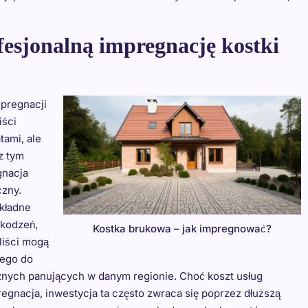
esjonalną impregnację kostki
mpregnacji
iści
tami, ale
z tym
gnacja
czny.
kładne
zkodzeń,
Kostka brukowa – jak impregnować?
liści mogą
nego do
znych panujących w danym regionie. Choć koszt usług
gnacja, inwestycja ta często zwraca się poprzez dłuższą