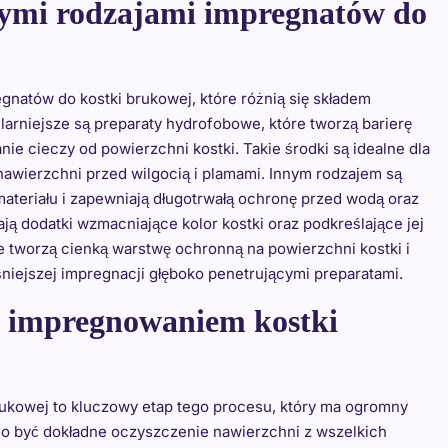
żnymi rodzajami impregnatów do
gnatów do kostki brukowej, które różnią się składem
rniejsze są preparaty hydrofobowe, które tworzą barierę
e cieczy od powierzchni kostki. Takie środki są idealne dla
awierzchni przed wilgocią i plamami. Innym rodzajem są
materiału i zapewniają długotrwałą ochronę przed wodą oraz
ą dodatki wzmacniające kolor kostki oraz podkreślające jej
re tworzą cienką warstwę ochronną na powierzchni kostki i
ejszej impregnacji głęboko penetrującymi preparatami.
d impregnowaniem kostki
ukowej to kluczowy etap tego procesu, który ma ogromny
o być dokładne oczyszczenie nawierzchni z wszelkich