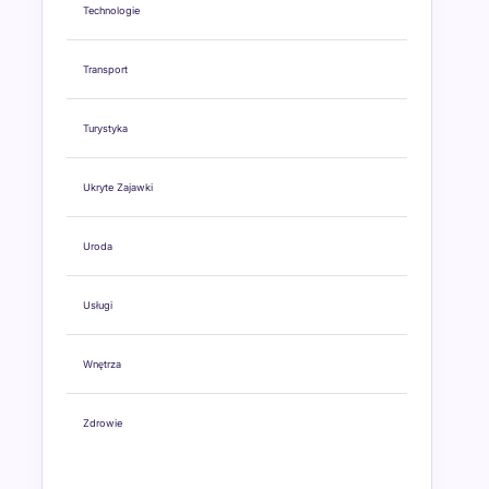
Technologie
Transport
Turystyka
Ukryte Zajawki
Uroda
Usługi
Wnętrza
Zdrowie