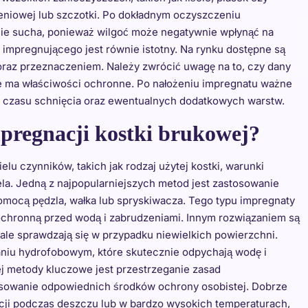
ieniowej lub szczotki. Po dokładnym oczyszczeniu
icie sucha, ponieważ wilgoć może negatywnie wpłynąć na
mpregnującego jest równie istotny. Na rynku dostępne są
oraz przeznaczeniem. Należy zwrócić uwagę na to, czy dany
ie ma właściwości ochronne. Po nałożeniu impregnatu ważne
h czasu schnięcia oraz ewentualnych dodatkowych warstw.
mpregnacji kostki brukowej?
lu czynników, takich jak rodzaj użytej kostki, warunki
la. Jedną z najpopularniejszych metod jest zastosowanie
omocą pędzla, wałka lub spryskiwacza. Tego typu impregnaty
ę ochronną przed wodą i zabrudzeniami. Innym rozwiązaniem są
onale sprawdzają się w przypadku niewielkich powierzchni.
niu hydrofobowym, które skutecznie odpychają wodę i
j metody kluczowe jest przestrzeganie zasad
osowanie odpowiednich środków ochrony osobistej. Dobrze
acji podczas deszczu lub w bardzo wysokich temperaturach,