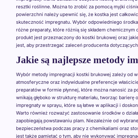
resztki roślinne. Można to zrobić za pomocą myjki ciśn
powierzchni należy upewnić się, że kostka jest całkow
skuteczność impregnatu. Wybór odpowiedniego środka i
różne preparaty, które różnią się składem chemicznym 
produkt jest przeznaczony do kostki brukowej oraz jak
jest, aby przestrzegać zaleceń producenta dotyczącyc
Jakie są najlepsze metody i
Wybór metody impregnacji kostki brukowej zależy od wie
atmosferyczne oraz indywidualne preferencje właścicie
preparatów w formie płynnej, które można nanosić za p
wnikają głęboko w strukturę materiału, tworząc barier
impregnaty w sprayu, które są łatwe w aplikacji i dosk
Warto również rozważyć zastosowanie środków o działa
zapobiegają powstawaniu plam. Niezależnie od wybrane
bezpieczeństwa podczas pracy z chemikaliami oraz st
jest także pamiętać o tym, aby nie wykonywać impregn