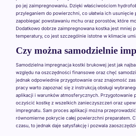
po jej zaimpregnowaniu. Dzięki właściwościom hydrofo
przyleganiem do powierzchni, co ułatwia ich usunięci
zapobiegać powstawaniu mchu oraz porostów, które mo
Dodatkowo dobrze zaimpregnowana kostka jest mniej
temperatury, co jest szczególnie istotne w klimacie u
Czy można samodzielnie im
Samodzielna impregnacja kostki brukowej jest jak najbar
względu na oszczędności finansowe oraz chęć samodzie
jednak odpowiednie przygotowanie oraz znajomość zas
pracy warto zapoznać się z instrukcją obsługi wybrane
aplikacji i warunków atmosferycznych. Przygotowanie po
oczyścić kostkę z wszelkich zanieczyszczeń oraz upewn
impregnatu. Sam proces aplikacji można przeprowadzić
równomierne pokrycie całej powierzchni preparatem. 
czasu, to jednak daje satysfakcję i pozwala zaoszczędz