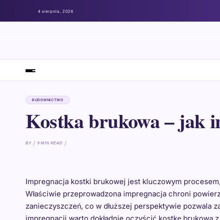
4 sierpnia, 2026
BUDOWNICTWO
Kostka brukowa – jak 
BY
9 MIN READ
Impregnacja kostki brukowej jest kluczowym procesem, 
Właściwie przeprowadzona impregnacja chroni powierz
zanieczyszczeń, co w dłuższej perspektywie pozwala z
impregnacji warto dokładnie oczyścić kostkę brukową z 