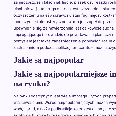
zanieczyszczeń takich jak liście, piasek czy resztki roś
ciśnieniowej – ta druga metoda jest szczególnie skut
oczyszczeniu należy sprawdzić stan fug między kostkam
inne czynniki atmosferyczne, warto je uzupełnić przed 
upewnienie się, że nawierzchnia jest całkowicie sucha
impregującego i prowadzić do powstawania plam czy 
pomysłem jest także zabezpieczenie pobliskich roślin
zachlapaniem podczas aplikacji preparatu – można użyć f
Jakie są najpopular
Jakie są najpopularniejsze 
na rynku?
Na rynku dostępnych jest wiele impregnujących prepara
właściwościami. Wśród najpopularniejszych można wymi
wodę i brud, a także podkreślają kolor kostki. Innym c
akrylowych, które tworzą trwałą powłokę ochronną, zap