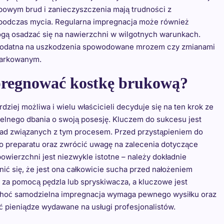
bowym brud i zanieczyszczenia mają trudności z
e podczas mycia. Regularna impregnacja może również
gą osadzać się na nawierzchni w wilgotnych warunkach.
 podatna na uszkodzenia spowodowane mrozem czy zmianami
miarkowanym.
pregnować kostkę brukową?
dziej możliwa i wielu właścicieli decyduje się na ten krok ze
lnego dbania o swoją posesję. Kluczem do sukcesu jest
ad związanych z tym procesem. Przed przystąpieniem do
go preparatu oraz zwrócić uwagę na zalecenia dotyczące
wierzchni jest niezwykle istotne – należy dokładnie
ić się, że jest ona całkowicie sucha przed nałożeniem
 za pomocą pędzla lub spryskiwacza, a kluczowe jest
Choć samodzielna impregnacja wymaga pewnego wysiłku oraz
ić pieniądze wydawane na usługi profesjonalistów.