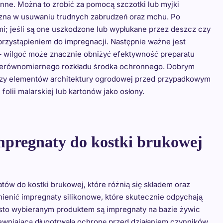
linne. Można to zrobić za pomocą szczotki lub myjki
eczna w usuwaniu trudnych zabrudzeń oraz mchu. Po
i; jeśli są one uszkodzone lub wypłukane przez deszcz czy
przystąpieniem do impregnacji. Następnie ważne jest
 – wilgoć może znacznie obniżyć efektywność preparatu
nierównomiernego rozkładu środka ochronnego. Dobrym
 czy elementów architektury ogrodowej przed przypadkowym
olii malarskiej lub kartonów jako osłony.
impregnaty do kostki brukowej
tów do kostki brukowej, które różnią się składem oraz
enić impregnaty silikonowe, które skutecznie odpychają
zęsto wybieranym produktem są impregnaty na bazie żywic
ewniającą długotrwałą ochronę przed działaniem czynników