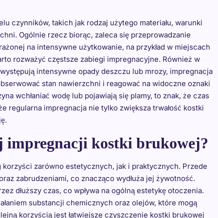
lu czynników, takich jak rodzaj użytego materiału, warunki
hni. Ogólnie rzecz biorąc, zaleca się przeprowadzanie
arażonej na intensywne użytkowanie, na przykład w miejscach
rto rozważyć częstsze zabiegi impregnacyjne. Również w
występują intensywne opady deszczu lub mrozy, impregnacja
obserwować stan nawierzchni i reagować na widoczne oznaki
yna wchłaniać wodę lub pojawiają się plamy, to znak, że czas
że regularna impregnacja nie tylko zwiększa trwałość kostki
ę.
ej impregnacji kostki brukowej?
 korzyści zarówno estetycznych, jak i praktycznych. Przede
raz zabrudzeniami, co znacząco wydłuża jej żywotność.
zez dłuższy czas, co wpływa na ogólną estetykę otoczenia.
iałaniem substancji chemicznych oraz olejów, które mogą
ejną korzyścią jest łatwiejsze czyszczenie kostki brukowej