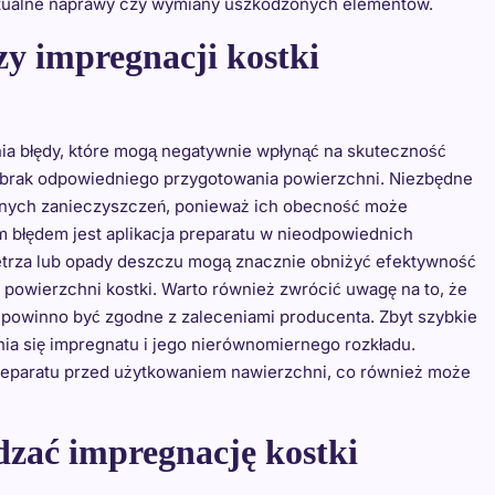
ntualne naprawy czy wymiany uszkodzonych elementów.
rzy impregnacji kostki
nia błędy, które mogą negatywnie wpłynąć na skuteczność
 brak odpowiedniego przygotowania powierzchni. Niezbędne
innych zanieczyszczeń, ponieważ ich obecność może
m błędem jest aplikacja preparatu w nieodpowiednich
trza lub opady deszczu mogą znacznie obniżyć efektywność
 powierzchni kostki. Warto również zwrócić uwagę na to, że
o powinno być zgodne z zaleceniami producenta. Zbyt szybkie
ia się impregnatu i jego nierównomiernego rozkładu.
preparatu przed użytkowaniem nawierzchni, co również może
dzać impregnację kostki