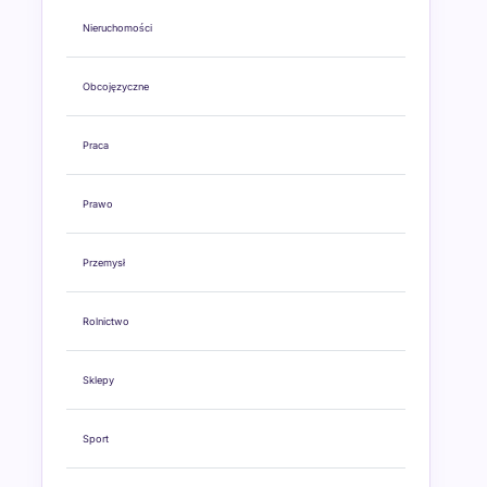
Nieruchomości
Obcojęzyczne
Praca
Prawo
Przemysł
Rolnictwo
Sklepy
Sport