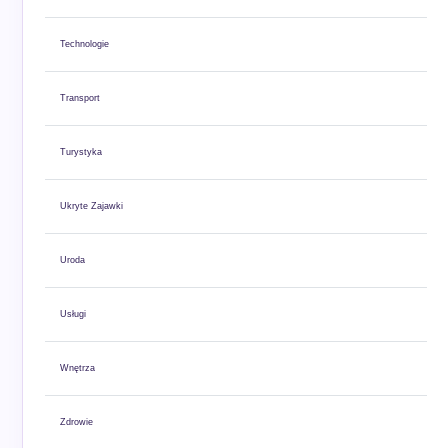
Technologie
Transport
Turystyka
Ukryte Zajawki
Uroda
Usługi
Wnętrza
Zdrowie