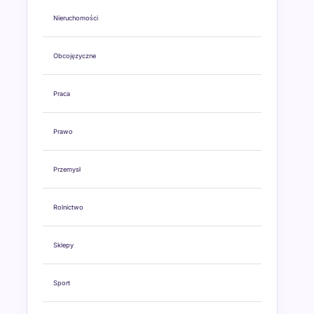
Nieruchomości
Obcojęzyczne
Praca
Prawo
Przemysł
Rolnictwo
Sklepy
Sport