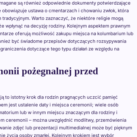
ymagane są również odpowiednie dokumenty potwierdzające
 obowiązuje ustawa o cmentarzach i chowaniu zwłok, która
tradycyjnym. Warto zaznaczyć, że niektóre religie mogą
że wpłynąć na decyzję rodziny. Kolejnym aspektem prawnym
ntarze oferują możliwość zakupu miejsca na kolumbarium lub
ównież być świadome przepisów dotyczących rozsypywania
raniczenia dotyczące tego typu działań ze względu na
monii pożegnalnej przed
 to istotny krok dla rodzin pragnących uczcić pamięć
m jest ustalenie daty i miejsca ceremonii; wiele osób
matorium lub w innym miejscu znaczącym dla rodziny i
mem ceremonii – można uwzględnić modlitwy, przemówienia
wanie zdjęć lub prezentacji multimedialnej może być pięknym
e życia osoby zmarłej. Kolejnym krokiem jest wybór