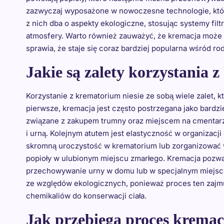
zazwyczaj wyposażone w nowoczesne technologie, któr
z nich dba o aspekty ekologiczne, stosując systemy filt
atmosfery. Warto również zauważyć, że kremacja może 
sprawia, że staje się coraz bardziej popularna wśród r
Jakie są zalety korzystania 
Korzystanie z krematorium niesie ze sobą wiele zalet, 
pierwsze, kremacja jest często postrzegana jako bardzi
związane z zakupem trumny oraz miejscem na cmentarz
i urną. Kolejnym atutem jest elastyczność w organizac
skromną uroczystość w krematorium lub zorganizować 
popioły w ulubionym miejscu zmarłego. Kremacja pozwa
przechowywanie urny w domu lub w specjalnym miejsc
ze względów ekologicznych, ponieważ proces ten zajmuj
chemikaliów do konserwacji ciała.
Jak przebiega proces kremac