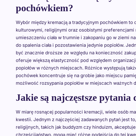
pochówkiem?
Wybór między kremacją a tradycyjnym pochówkiem to de
kulturowymi, religijnymi oraz osobistymi preferencjam
umieszczeniu ciała w trumnie i zakopaniu go w ziemi n
do spalenia ciała i pozostawienia jedynie popiołów. Je
być znacznie droższe ze względu na konieczność zakup
oferuje większą elastyczność pod względem organizac
popiołów w różnych miejscach. Różnice występują takż
pochówek koncentruje się na grobie jako miejscu pamię
możliwość rozsypania popiołów w miejscach ważnych d
Jakie są najczęstsze pytania
W miarę rosnącej popularności kremacji, wiele osób ma
kwestii. Jednym z najczęściej zadawanych pytań jest to,
religijnych, takich jak buddyzm czy hinduizm, akceptuj
chrześcijaństwo, mogą mieć różne podejścia do tej kwest