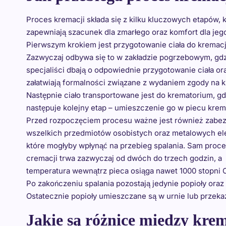
Proces kremacji składa się z kilku kluczowych etapów, 
zapewniają szacunek dla zmarłego oraz komfort dla jego
Pierwszym krokiem jest przygotowanie ciała do kremacj
Zazwyczaj odbywa się to w zakładzie pogrzebowym, gd
specjaliści dbają o odpowiednie przygotowanie ciała or
załatwiają formalności związane z wydaniem zgody na 
Następnie ciało transportowane jest do krematorium, gd
następuje kolejny etap – umieszczenie go w piecu kre
Przed rozpoczęciem procesu ważne jest również zabe
wszelkich przedmiotów osobistych oraz metalowych e
które mogłyby wpłynąć na przebieg spalania. Sam proc
cremacji trwa zazwyczaj od dwóch do trzech godzin, a
temperatura wewnątrz pieca osiąga nawet 1000 stopni C
Po zakończeniu spalania pozostają jedynie popioły oraz 
Ostatecznie popioły umieszczane są w urnie lub przeka
Jakie są różnice między kre