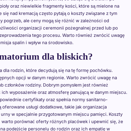
ioły oraz niewielkie fragmenty kości, które są mielone na
 się nad kremacją często pytają o koszty związane z tym
y pogrzeb, ale ceny mogą się różnić w zależności od
ożliwości organizacji ceremonii pożegnalnej przed lub po
przeprowadzenia tego procesu. Warto również zwrócić uwagę
misja spalin i wpływ na środowisko.
matorium dla bliskich?
dla rodzin, które decydują się na tę formę pochówku.
stępnych opcji w danym regionie. Warto zwrócić uwagę na
ub członków rodziny. Dobrym pomysłem jest również
ć ich wyposażenie oraz atmosferę panującą w danym miejscu.
powiednie certyfikaty oraz spełnia normy sanitarno-
oferowane usługi dodatkowe, takie jak organizacja
urny w specjalnie przygotowanym miejscu pamięci. Koszty
 warto porównać oferty różnych placówek i upewnić się, że
 na podejście personelu do rodzin oraz ich empatię w