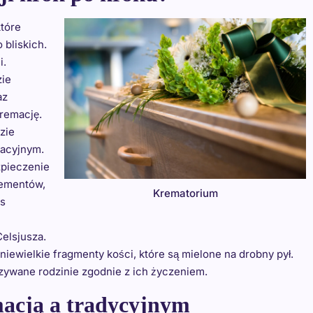
które
 bliskich.
i.
zie
az
kremację.
zie
macyjnym.
zpieczenie
lementów,
Krematorium
es
elsjusza.
niewielkie fragmenty kości, które są mielone na drobny pył.
zywane rodzinie zgodnie z ich życzeniem.
macją a tradycyjnym