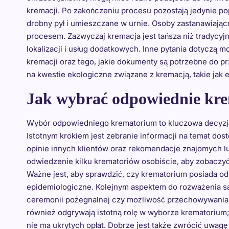
kremacji. Po zakończeniu procesu pozostają jedynie pop
drobny pył i umieszczane w urnie. Osoby zastanawiające
procesem. Zazwyczaj kremacja jest tańsza niż tradycyjn
lokalizacji i usług dodatkowych. Inne pytania dotyczą m
kremacji oraz tego, jakie dokumenty są potrzebne do 
na kwestie ekologiczne związane z kremacją, takie jak e
Jak wybrać odpowiednie kre
Wybór odpowiedniego krematorium to kluczowa decyzja 
Istotnym krokiem jest zebranie informacji na temat do
opinie innych klientów oraz rekomendacje znajomych l
odwiedzenie kilku krematoriów osobiście, aby zobaczy
Ważne jest, aby sprawdzić, czy krematorium posiada od
epidemiologiczne. Kolejnym aspektem do rozważenia są 
ceremonii pożegnalnej czy możliwość przechowywania 
również odgrywają istotną rolę w wyborze krematorium;
nie ma ukrytych opłat. Dobrze jest także zwrócić uwagę