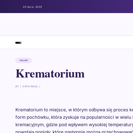
20 lipca, 2026
USŁUGI
Krematorium
BY
9 MIN READ
Krematorium to miejsce, w którym odbywa się proces kre
form pochówku, która zyskuje na popularności w wielu 
kremacyjnym, gdzie pod wpływem wysokiej temperatury 
powstają popioły, które następnie można przechowywać