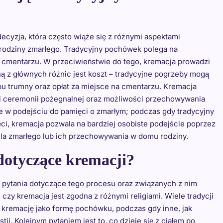
cyzja, która często wiąże się z różnymi aspektami
i rodziny zmarłego. Tradycyjny pochówek polega na
a cmentarzu. W przeciwieństwie do tego, kremacja prowadzi
dną z głównych różnic jest koszt – tradycyjne pogrzeby mogą
u trumny oraz opłat za miejsce na cmentarzu. Kremacja
ji ceremonii pożegnalnej oraz możliwości przechowywania
e w podejściu do pamięci o zmarłym; podczas gdy tradycyjny
ci, kremacja pozwala na bardziej osobiste podejście poprzez
la zmarłego lub ich przechowywania w domu rodziny.
 dotyczące kremacji?
 pytania dotyczące tego procesu oraz związanych z nim
 czy kremacja jest zgodna z różnymi religiami. Wiele tradycji
e kremację jako formę pochówku, podczas gdy inne, jak
ii. Kolejnym pytaniem jest to, co dzieje się z ciałem po