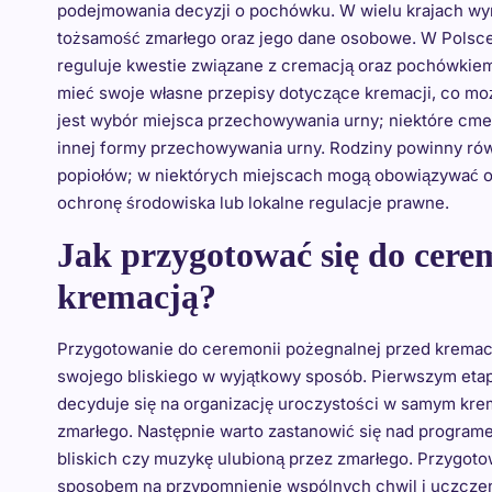
podejmowania decyzji o pochówku. W wielu krajach w
tożsamość zmarłego oraz jego dane osobowe. W Polsce
reguluje kwestie związane z cremacją oraz pochówkiem 
mieć swoje własne przepisy dotyczące kremacji, co mo
jest wybór miejsca przechowywania urny; niektóre cme
innej formy przechowywania urny. Rodziny powinny r
popiołów; w niektórych miejscach mogą obowiązywać og
ochronę środowiska lub lokalne regulacje prawne.
Jak przygotować się do cere
kremacją?
Przygotowanie do ceremonii pożegnalnej przed kremacją
swojego bliskiego w wyjątkowy sposób. Pierwszym etape
decyduje się na organizację uroczystości w samym kre
zmarłego. Następnie warto zastanowić się nad progra
bliskich czy muzykę ulubioną przez zmarłego. Przygoto
sposobem na przypomnienie wspólnych chwil i uczczeni