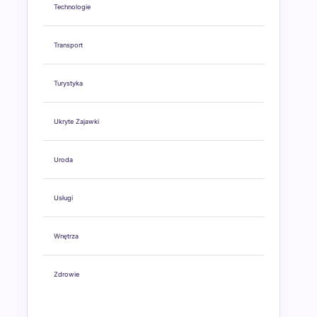
Technologie
Transport
Turystyka
Ukryte Zajawki
Uroda
Usługi
Wnętrza
Zdrowie