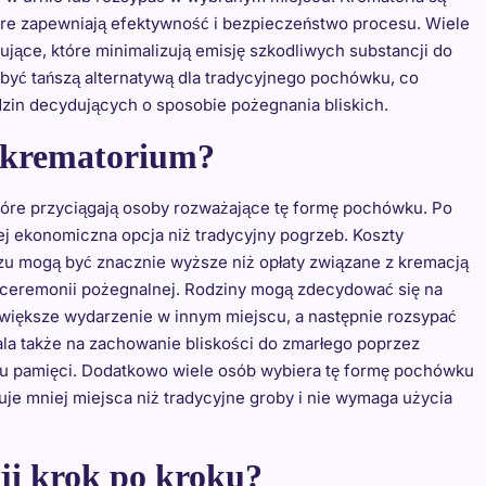
e zapewniają efektywność i bezpieczeństwo procesu. Wiele
rujące, które minimalizują emisję szkodliwych substancji do
być tańszą alternatywą dla tradycyjnego pochówku, co
odzin decydujących o sposobie pożegnania bliskich.
z krematorium?
które przyciągają osoby rozważające tę formę pochówku. Po
ej ekonomiczna opcja niż tradycyjny pogrzeb. Koszty
u mogą być znacznie wyższe niż opłaty związane z kremacją
ji ceremonii pożegnalnej. Rodziny mogą zdecydować się na
większe wydarzenie w innym miejscu, a następnie rozsypać
la także na zachowanie bliskości do zmarłego poprzez
u pamięci. Dodatkowo wiele osób wybiera tę formę pochówku
e mniej miejsca niż tradycyjne groby i nie wymaga użycia
ji krok po kroku?