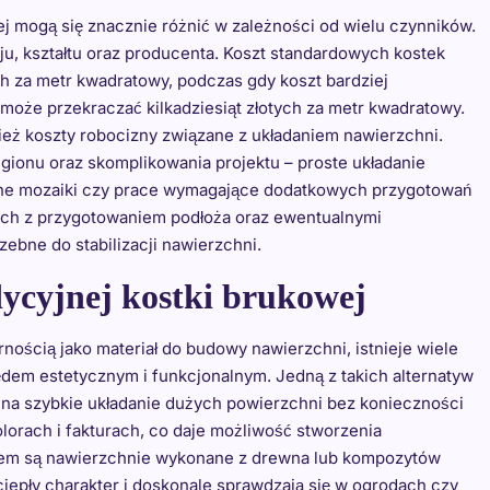
j mogą się znacznie różnić w zależności od wielu czynników.
ju, kształtu oraz producenta. Koszt standardowych kostek
h za metr kwadratowy, podczas gdy koszt bardziej
, może przekraczać kilkadziesiąt złotych za metr kwadratowy.
eż koszty robocizny związane z układaniem nawierzchni.
egionu oraz skomplikowania projektu – proste układanie
ne mozaiki czy prace wymagające dodatkowych przygotowań
ych z przygotowaniem podłoża oraz ewentualnymi
zebne do stabilizacji nawierzchni.
dycyjnej kostki brukowej
nością jako materiał do budowy nawierzchni, istnieje wiele
ędem estetycznym i funkcjonalnym. Jedną z takich alternatyw
 na szybkie układanie dużych powierzchni bez konieczności
olorach i fakturach, co daje możliwość stworzenia
iem są nawierzchnie wykonane z drewna lub kompozytów
ciepły charakter i doskonale sprawdzają się w ogrodach czy