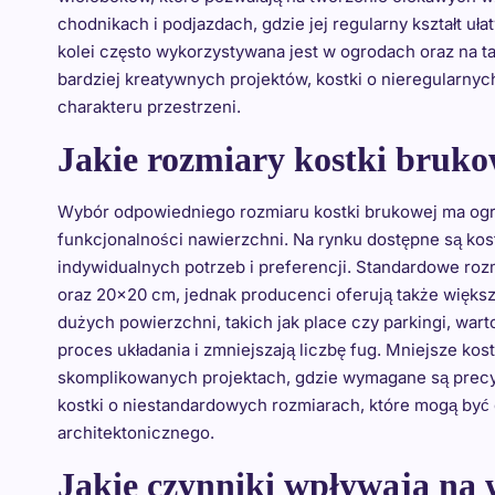
chodnikach i podjazdach, gdzie jej regularny kształt uł
kolei często wykorzystywana jest w ogrodach oraz na 
bardziej kreatywnych projektów, kostki o nieregularnyc
charakteru przestrzeni.
Jakie rozmiary kostki bruko
Wybór odpowiedniego rozmiaru kostki brukowej ma og
funkcjonalności nawierzchni. Na rynku dostępne są kos
indywidualnych potrzeb i preferencji. Standardowe ro
oraz 20×20 cm, jednak producenci oferują także więks
dużych powierzchni, takich jak place czy parkingi, war
proces układania i zmniejszają liczbę fug. Mniejsze kost
skomplikowanych projektach, gdzie wymagane są precy
kostki o niestandardowych rozmiarach, które mogą być
architektonicznego.
Jakie czynniki wpływają na w