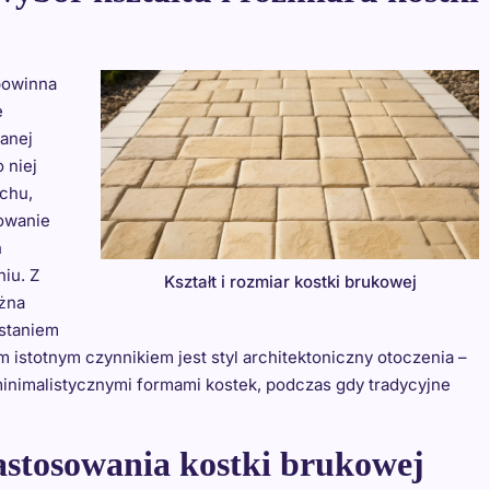
 powinna
e
anej
 niej
chu,
sowanie
h
niu. Z
Kształt i rozmiar kostki brukowej
ożna
ystaniem
m istotnym czynnikiem jest styl architektoniczny otoczenia –
nimalistycznymi formami kostek, podczas gdy tradycyjne
zastosowania kostki brukowej