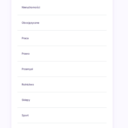
Nieruchomości
Obcojęzyczne
Praca
Prawo
Przemysł
Rolnictwo
Sklepy
Sport