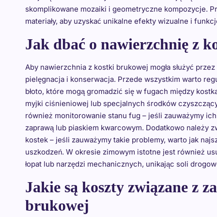
skomplikowane mozaiki i geometryczne kompozycje. Proj
materiały, aby uzyskać unikalne efekty wizualne i funkc
Jak dbać o nawierzchnię z ko
Aby nawierzchnia z kostki brukowej mogła służyć przez 
pielęgnacja i konserwacja. Przede wszystkim warto regu
błoto, które mogą gromadzić się w fugach między kostk
myjki ciśnieniowej lub specjalnych środków czyszcząc
również monitorowanie stanu fug – jeśli zauważymy ich 
zaprawą lub piaskiem kwarcowym. Dodatkowo należy zw
kostek – jeśli zauważymy takie problemy, warto jak najs
uszkodzeń. W okresie zimowym istotne jest również usu
łopat lub narzędzi mechanicznych, unikając soli drogow
Jakie są koszty związane z 
brukowej