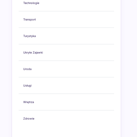
Technologie
Transport
Turystyka
Ukryte Zajawki
Uroda
Usługi
Wnętrza
Zdrowie