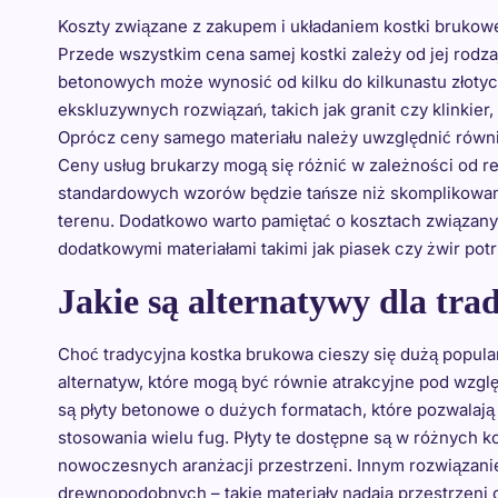
Koszty związane z zakupem i układaniem kostki brukowe
Przede wszystkim cena samej kostki zależy od jej rodza
betonowych może wynosić od kilku do kilkunastu złotyc
ekskluzywnych rozwiązań, takich jak granit czy klinkier
Oprócz ceny samego materiału należy uwzględnić równi
Ceny usług brukarzy mogą się różnić w zależności od r
standardowych wzorów będzie tańsze niż skomplikowa
terenu. Dodatkowo warto pamiętać o kosztach związan
dodatkowymi materiałami takimi jak piasek czy żwir potr
Jakie są alternatywy dla tra
Choć tradycyjna kostka brukowa cieszy się dużą popular
alternatyw, które mogą być równie atrakcyjne pod wzgl
są płyty betonowe o dużych formatach, które pozwalają
stosowania wielu fug. Płyty te dostępne są w różnych k
nowoczesnych aranżacji przestrzeni. Innym rozwiązan
drewnopodobnych – takie materiały nadają przestrzeni 