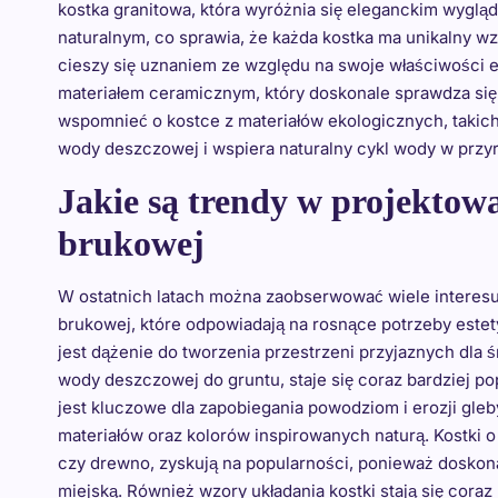
kostka granitowa, która wyróżnia się eleganckim wygląd
naturalnym, co sprawia, że każda kostka ma unikalny wzór
cieszy się uznaniem ze względu na swoje właściwości e
materiałem ceramicznym, który doskonale sprawdza się
wspomnieć o kostce z materiałów ekologicznych, takich
wody deszczowej i wspiera naturalny cykl wody w przyr
Jakie są trendy w projektow
brukowej
W ostatnich latach można zaobserwować wiele interesu
brukowej, które odpowiadają na rosnące potrzeby este
jest dążenie do tworzenia przestrzeni przyjaznych dla ś
wody deszczowej do gruntu, staje się coraz bardziej 
jest kluczowe dla zapobiegania powodziom i erozji gleb
materiałów oraz kolorów inspirowanych naturą. Kostki 
czy drewno, zyskują na popularności, ponieważ doskona
miejską. Również wzory układania kostki stają się coraz