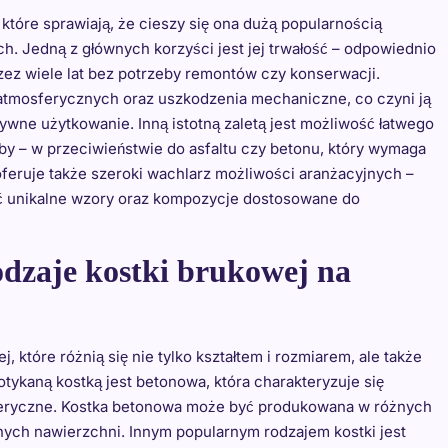
 które sprawiają, że cieszy się ona dużą popularnością
h. Jedną z głównych korzyści jest jej trwałość – odpowiednio
zez wiele lat bez potrzeby remontów czy konserwacji.
atmosferycznych oraz uszkodzenia mechaniczne, co czyni ją
wne użytkowanie. Inną istotną zaletą jest możliwość łatwego
by – w przeciwieństwie do asfaltu czy betonu, który wymaga
eruje także szeroki wachlarz możliwości aranżacyjnych –
yć unikalne wzory oraz kompozycje dostosowane do
odzaje kostki brukowej na
 które różnią się nie tylko kształtem i rozmiarem, ale także
otykaną kostką jest betonowa, która charakteryzuje się
feryczne. Kostka betonowa może być produkowana w różnych
znych nawierzchni. Innym popularnym rodzajem kostki jest