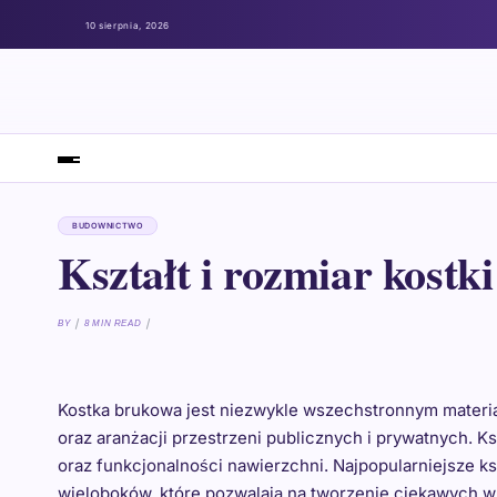
10 sierpnia, 2026
BUDOWNICTWO
Kształt i rozmiar kostk
BY
8 MIN READ
Kostka brukowa jest niezwykle wszechstronnym materia
oraz aranżacji przestrzeni publicznych i prywatnych. K
oraz funkcjonalności nawierzchni. Najpopularniejsze ks
wieloboków, które pozwalają na tworzenie ciekawych wz