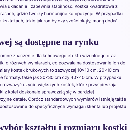
atwia układanie i zapewnia stabilność. Kostka kwadratowa z
tarasach, gdzie tworzy harmonijne kompozycje. W przypadku
h kształtach, takie jak romby czy sześciokąty, mogą dodać
wej są dostępne na rynku
romne znaczenie dla końcowego efektu wizualnego oraz
tki o różnych wymiarach, co pozwala na dostosowanie ich do
zmiary kostek brukowych to zazwyczaj 10×10 cm, 20×10 cm
ze formaty, takie jak 30×30 cm czy 40×40 cm. W przypadku
to rozważyć użycie większych kostek, które przyspieszają
ki z kolei doskonale sprawdzają się w bardziej
zyjne detale. Oprócz standardowych wymiarów istnieją także
 dostosowane do specyficznych wymagań klienta lub projektu
ybór kształtu i rozmiaru kostki