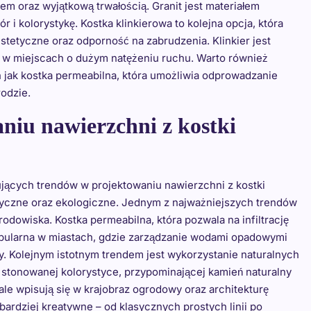
em oraz wyjątkową trwałością. Granit jest materiałem
 i kolorystykę. Kostka klinkierowa to kolejna opcja, która
stetyczne oraz odporność na zabrudzenia. Klinkier jest
 w miejscach o dużym natężeniu ruchu. Warto również
 jak kostka permeabilna, która umożliwia odprowadzanie
odzie.
aniu nawierzchni z kostki
jących trendów w projektowaniu nawierzchni z kostki
tyczne oraz ekologiczne. Jednym z najważniejszych trendów
rodowiska. Kostka permeabilna, która pozwala na infiltrację
popularna w miastach, gdzie zarządzanie wodami opadowymi
y. Kolejnym istotnym trendem jest wykorzystanie naturalnych
o stonowanej kolorystyce, przypominającej kamień naturalny
le wpisują się w krajobraz ogrodowy oraz architekturę
 bardziej kreatywne – od klasycznych prostych linii po