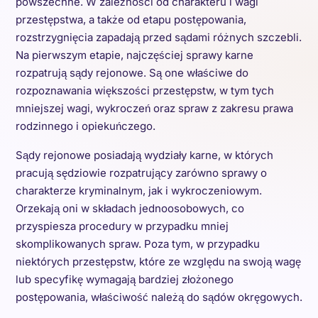
powszechne. W zależności od charakteru i wagi
przestępstwa, a także od etapu postępowania,
rozstrzygnięcia zapadają przed sądami różnych szczebli.
Na pierwszym etapie, najczęściej sprawy karne
rozpatrują sądy rejonowe. Są one właściwe do
rozpoznawania większości przestępstw, w tym tych
mniejszej wagi, wykroczeń oraz spraw z zakresu prawa
rodzinnego i opiekuńczego.
Sądy rejonowe posiadają wydziały karne, w których
pracują sędziowie rozpatrujący zarówno sprawy o
charakterze kryminalnym, jak i wykroczeniowym.
Orzekają oni w składach jednoosobowych, co
przyspiesza procedury w przypadku mniej
skomplikowanych spraw. Poza tym, w przypadku
niektórych przestępstw, które ze względu na swoją wagę
lub specyfikę wymagają bardziej złożonego
postępowania, właściwość należą do sądów okręgowych.