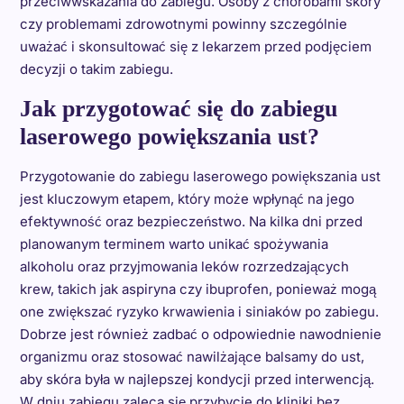
przeciwwskazania do zabiegu. Osoby z chorobami skóry
czy problemami zdrowotnymi powinny szczególnie
uważać i skonsultować się z lekarzem przed podjęciem
decyzji o takim zabiegu.
Jak przygotować się do zabiegu
laserowego powiększania ust?
Przygotowanie do zabiegu laserowego powiększania ust
jest kluczowym etapem, który może wpłynąć na jego
efektywność oraz bezpieczeństwo. Na kilka dni przed
planowanym terminem warto unikać spożywania
alkoholu oraz przyjmowania leków rozrzedzających
krew, takich jak aspiryna czy ibuprofen, ponieważ mogą
one zwiększać ryzyko krwawienia i siniaków po zabiegu.
Dobrze jest również zadbać o odpowiednie nawodnienie
organizmu oraz stosować nawilżające balsamy do ust,
aby skóra była w najlepszej kondycji przed interwencją.
W dniu zabiegu zaleca się przybycie do kliniki bez