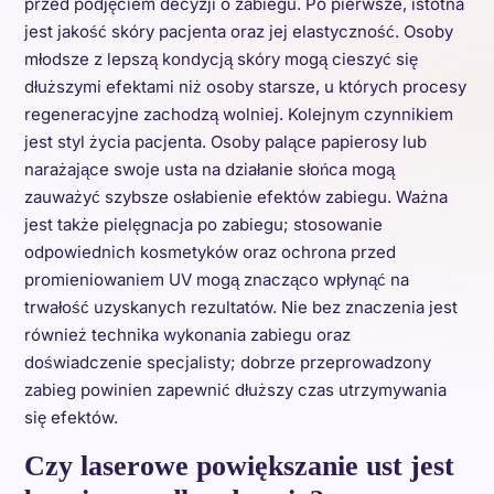
przed podjęciem decyzji o zabiegu. Po pierwsze, istotna
jest jakość skóry pacjenta oraz jej elastyczność. Osoby
młodsze z lepszą kondycją skóry mogą cieszyć się
dłuższymi efektami niż osoby starsze, u których procesy
regeneracyjne zachodzą wolniej. Kolejnym czynnikiem
jest styl życia pacjenta. Osoby palące papierosy lub
narażające swoje usta na działanie słońca mogą
zauważyć szybsze osłabienie efektów zabiegu. Ważna
jest także pielęgnacja po zabiegu; stosowanie
odpowiednich kosmetyków oraz ochrona przed
promieniowaniem UV mogą znacząco wpłynąć na
trwałość uzyskanych rezultatów. Nie bez znaczenia jest
również technika wykonania zabiegu oraz
doświadczenie specjalisty; dobrze przeprowadzony
zabieg powinien zapewnić dłuższy czas utrzymywania
się efektów.
Czy laserowe powiększanie ust jest