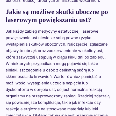
ust oraz redukcji drobnych zmarszczek wokół nich.
Jakie są możliwe skutki uboczne po
laserowym powiększaniu ust?
Jak każdy zabieg medycyny estetycznej, laserowe
powiększanie ust niesie ze sobą pewne ryzyko
wystąpienia skutków ubocznych. Najczęściej zgłaszane
objawy to obrzęk oraz zaczerwienienie w okolicy ust,
które zazwyczaj ustępują w ciągu kilku dni po zabiegu.
W niektórych przypadkach mogą pojawić się także
siniaki, szczególnie u osób z delikatną skórą lub
skłonnością do krwawień. Warto również pamiętać o
możliwości wystąpienia uczucia napięcia lub
dyskomfortu w obrębie ust, co jest normalną reakcją
organizmu na przeprowadzony zabieg. Rzadziej zdarzają
się poważniejsze komplikacje, takie jak infekcje czy
reakcje alergiczne na stosowane materiały lub leki
znieczulające. Dlatego tak ważne jest przeprowadzenie