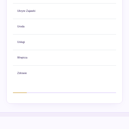
Ukryte Zajawki
Uroda
Usługi
Wnętrza
Zdrowie
Copyright © 2026
- Powered by
Blogbyte
.