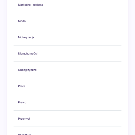
Marketing i reklama
Moda
Motoryzacja
Nieruchomości
Obcojęzyczne
Praca
Prawo
Przemysł
Rolnictwo