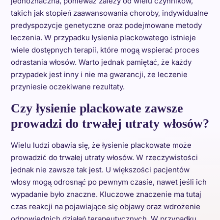
jednoznaczna, ponieważ zależy od wielu czynników,
takich jak stopień zaawansowania choroby, indywidualne
predyspozycje genetyczne oraz podejmowane metody
leczenia. W przypadku łysienia plackowatego istnieje
wiele dostępnych terapii, które mogą wspierać proces
odrastania włosów. Warto jednak pamiętać, że każdy
przypadek jest inny i nie ma gwarancji, że leczenie
przyniesie oczekiwane rezultaty.
Czy łysienie plackowate zawsze
prowadzi do trwałej utraty włosów?
Wielu ludzi obawia się, że łysienie plackowate może
prowadzić do trwałej utraty włosów. W rzeczywistości
jednak nie zawsze tak jest. U większości pacjentów
włosy mogą odrosnąć po pewnym czasie, nawet jeśli ich
wypadanie było znaczne. Kluczowe znaczenie ma tutaj
czas reakcji na pojawiające się objawy oraz wdrożenie
odpowiednich działań terapeutycznych. W przypadku