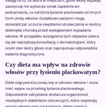
uwagę na to, że skóra w miejscach, gdzie włosy wypadły,
zazwyczaj nie wykazuje oznak zapalenia ani
podrażnienia, co odróżnia łysienie plackowate od innych
form utraty włosów. Dodatkowo pacjenci mogą
doświadczać uczucia swędzenia lub pieczenia w okolicy
dotkniętej chorobą przed wystąpieniem wypadania
włosów. W przypadku wystąpienia tych objawów zaleca
się jak najszybszą konsultację z dermatologiem, który
oceni stan skóry głowy oraz zaproponuje odpowiednie
badania diagnostyczne.
Czy dieta ma wpływ na zdrowie
włosów przy łysieniu plackowatym?
Dieta odgrywa kluczową rolę w zdrowiu włosów i może
mieć wpływ na przebieg łysienia plackowatego.
Odpowiednie odżywianie dostarcza organizmowi
niezbędnych składników odżywczych, które wspierają
wzrost włosów oraz ich kondycję. Warto zwrócić