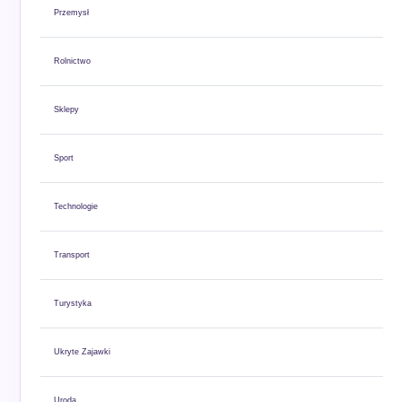
Przemysł
Rolnictwo
Sklepy
Sport
Technologie
Transport
Turystyka
Ukryte Zajawki
Uroda