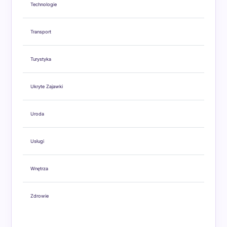
Technologie
Transport
Turystyka
Ukryte Zajawki
Uroda
Usługi
Wnętrza
Zdrowie