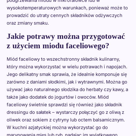
podgrzewania miodu w mikrofalówce lub w
wysokotemperaturowych warunkach, ponieważ może to
prowadzić do utraty cennych składników odżywczych
oraz zmiany smaku.
Jakie potrawy można przygotować
z użyciem miodu faceliowego?
Miód faceliowy to wszechstronny składnik kulinarny,
który można wykorzystać w wielu potrawach i napojach.
Jego delikatny smak sprawia, że idealnie komponuje się
zarówno z daniami słodkimi, jak i wytrawnymi. Można go
używać jako naturalnego słodzika do herbaty czy kawy, a
także jako dodatek do jogurtów i owoców. Miód
faceliowy świetnie sprawdzi się również jako składnik
dressingu do sałatek – wystarczy połączyć go z oliwą z
oliwek oraz sokiem z cytryny lub octem balsamicznym.
W kuchni azjatyckiej można wykorzystać go do
marynowania mięs lub ryb, nadając im wyjątkowego