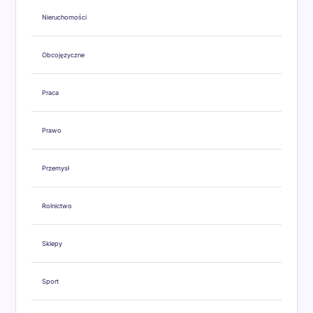
Nieruchomości
Obcojęzyczne
Praca
Prawo
Przemysł
Rolnictwo
Sklepy
Sport