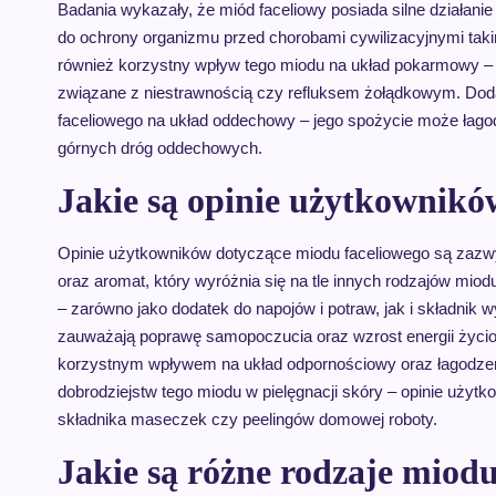
Badania wykazały, że miód faceliowy posiada silne działani
do ochrony organizmu przed chorobami cywilizacyjnymi taki
również korzystny wpływ tego miodu na układ pokarmowy – 
związane z niestrawnością czy refluksem żołądkowym. Dod
faceliowego na układ oddechowy – jego spożycie może łagodz
górnych dróg oddechowych.
Jakie są opinie użytkownikó
Opinie użytkowników dotyczące miodu faceliowego są zazwy
oraz aromat, który wyróżnia się na tle innych rodzajów mio
– zarówno jako dodatek do napojów i potraw, jak i składnik
zauważają poprawę samopoczucia oraz wzrost energii życio
korzystnym wpływem na układ odpornościowy oraz łagodzen
dobrodziejstw tego miodu w pielęgnacji skóry – opinie uży
składnika maseczek czy peelingów domowej roboty.
Jakie są różne rodzaje miod