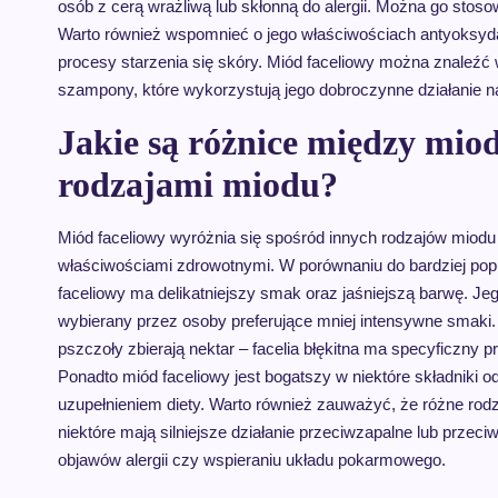
osób z cerą wrażliwą lub skłonną do alergii. Można go stos
Warto również wspomnieć o jego właściwościach antyoksydac
procesy starzenia się skóry. Miód faceliowy można znaleźć 
szampony, które wykorzystują jego dobroczynne działanie na
Jakie są różnice między mio
rodzajami miodu?
Miód faceliowy wyróżnia się spośród innych rodzajów miodu
właściwościami zdrowotnymi. W porównaniu do bardziej pop
faceliowy ma delikatniejszy smak oraz jaśniejszą barwę. Jego
wybierany przez osoby preferujące mniej intensywne smaki. 
pszczoły zbierają nektar – facelia błękitna ma specyficzny p
Ponadto miód faceliowy jest bogatszy w niektóre składniki 
uzupełnieniem diety. Warto również zauważyć, że różne ro
niektóre mają silniejsze działanie przeciwzapalne lub prze
objawów alergii czy wspieraniu układu pokarmowego.