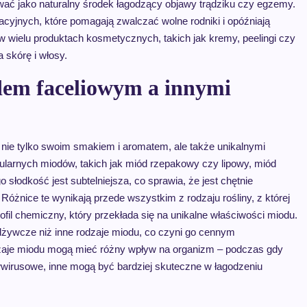
ować jako naturalny środek łagodzący objawy trądziku czy egzemy.
yjnych, które pomagają zwalczać wolne rodniki i opóźniają
w wielu produktach kosmetycznych, takich jak kremy, peelingi czy
 skórę i włosy.
dem faceliowym a innymi
 nie tylko swoim smakiem i aromatem, ale także unikalnymi
ularnych miodów, takich jak miód rzepakowy czy lipowy, miód
 słodkość jest subtelniejsza, co sprawia, że jest chętnie
Różnice te wynikają przede wszystkim z rodzaju rośliny, z której
rofil chemiczny, który przekłada się na unikalne właściwości miodu.
odżywcze niż inne rodzaje miodu, co czyni go cennym
dzaje miodu mogą mieć różny wpływ na organizm – podczas gdy
ciwwirusowe, inne mogą być bardziej skuteczne w łagodzeniu