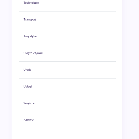
Technologie
Transport
Turystyka
Ukryte Zajawki
Uroda
Usługi
Wnętrza
Zdrowie