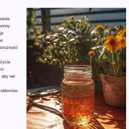
wania.
winny
je
ów
strożność
 życia
ko
 aby nie
problemów