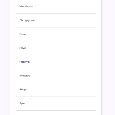
Nieruchomości
Obcojęzyczne
Praca
Prawo
Przemysł
Rolnictwo
Sklepy
Sport