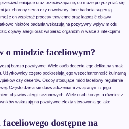
e przeciwutleniające oraz przeciwzapalne, co może przyczyniać się
mi jak choroby serca czy nowotwory. Inne badania sugerują
może on wspierać procesy trawienne oraz łagodzić objawy
atkowo niektóre badania wskazują na pozytywny wpływ miodu
ić objawy alergii oraz wspierać organizm w walce z infekcjami
w o miodzie faceliowym?
czaj bardzo pozytywne. Wiele osób docenia jego delikatny smak
du. Użytkownicy często podkreślają jego wszechstronność kulinarną
 wypieków czy deserów. Osoby stosujące miód faceliowy regularnie
wej. Często dzielą się doświadczeniami związanymi z jego
iem objawów alergii sezonowych. Wiele osób korzysta również z
tkowników wskazują na pozytywne efekty stosowania go jako
u faceliowego dostępne na