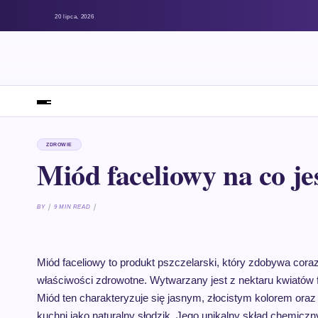
20 lipca, 2026
ZDROWIE
Miód faceliowy na co je
BY
9 MIN READ
Miód faceliowy to produkt pszczelarski, który zdobywa cor
właściwości zdrowotne. Wytwarzany jest z nektaru kwiatów f
Miód ten charakteryzuje się jasnym, złocistym kolorem oraz
kuchni jako naturalny słodzik. Jego unikalny skład chemicz