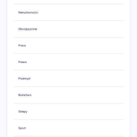
Nieruchomości
Obcojęzyczne
Praca
Prawo
Przemysł
Rolnictwo
Sklepy
Sport