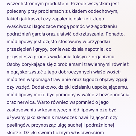
wszechstronnym produktem. Przede wszystkim jest
polecany przy problemach z układem oddechowym,
takich jak kaszel czy zapalenie oskrzeli. Jego
właściwości łagodzące mogą pomóc w złagodzeniu
podrażnień gardła oraz ułatwić odkrztuszanie. Ponadto,
miód lipowy jest często stosowany w przypadku
przeziębień i grypy, ponieważ działa napotnie, co
przyspiesza proces wydalania toksyn z organizmu.
Osoby borykające się z problemami trawiennymi również
mogą skorzystać z jego dobroczynnych właściwości;
miód ten wspomaga trawienie oraz łagodzi objawy zgagi
czy wzdęć. Dodatkowo, dzięki działaniu uspokajającemu,
miód lipowy może być pomocny w walce z bezsennością
oraz nerwicą. Warto również wspomnieć o jego
zastosowaniu w kosmetyce; miód lipowy może być
używany jako składnik maseczek nawilżających czy
peelingów, przynosząc ulgę suchej i podrażnionej
skórze. Dzięki swoim licznym właściwościom