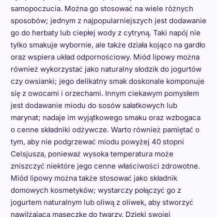
samopoczucia. Można go stosować na wiele różnych
sposobów; jednym z najpopularniejszych jest dodawanie
go do herbaty lub ciepłej wody z cytryną. Taki napój nie
tylko smakuje wybornie, ale także działa kojąco na gardło
oraz wspiera układ odpornościowy. Miód lipowy można
również wykorzystać jako naturalny słodzik do jogurtów
czy owsianki; jego delikatny smak doskonale komponuje
się z owocami i orzechami. Innym ciekawym pomysłem
jest dodawanie miodu do sosów sałatkowych lub
marynat; nadaje im wyjątkowego smaku oraz wzbogaca
o cenne składniki odżywcze. Warto również pamiętać o
tym, aby nie podgrzewać miodu powyżej 40 stopni
Celsjusza, ponieważ wysoka temperatura może
zniszczyć niektóre jego cenne właściwości zdrowotne.
Miód lipowy można także stosować jako składnik
domowych kosmetyków; wystarczy połączyć go z
jogurtem naturalnym lub oliwą z oliwek, aby stworzyć
nawilżającą maseczkę do twarzy. Dzięki swojej