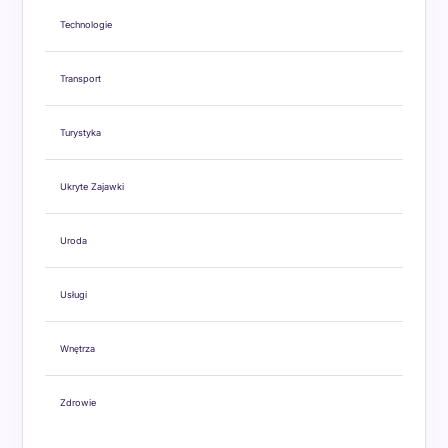
Technologie
Transport
Turystyka
Ukryte Zajawki
Uroda
Usługi
Wnętrza
Zdrowie