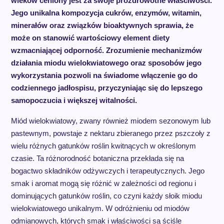
wieków ceniony jest za swoje prozdrowotne właściwości.
Jego unikalna kompozycja cukrów, enzymów, witamin,
minerałów oraz związków bioaktywnych sprawia, że
może on stanowić wartościowy element diety
wzmacniającej odporność. Zrozumienie mechanizmów
działania miodu wielokwiatowego oraz sposobów jego
wykorzystania pozwoli na świadome włączenie go do
codziennego jadłospisu, przyczyniając się do lepszego
samopoczucia i większej witalności.
Miód wielokwiatowy, zwany również miodem sezonowym lub
pastewnym, powstaje z nektaru zbieranego przez pszczoły z
wielu różnych gatunków roślin kwitnących w określonym
czasie. Ta różnorodność botaniczna przekłada się na
bogactwo składników odżywczych i terapeutycznych. Jego
smak i aromat mogą się różnić w zależności od regionu i
dominujących gatunków roślin, co czyni każdy słoik miodu
wielokwiatowego unikalnym. W odróżnieniu od miodów
odmianowych, których smak i właściwości są ściśle