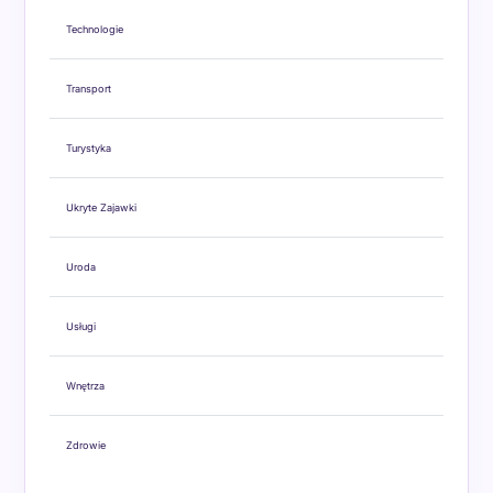
Technologie
Transport
Turystyka
Ukryte Zajawki
Uroda
Usługi
Wnętrza
Zdrowie