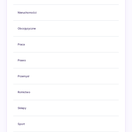
Nieruchomości
Obcojęzyczne
Praca
Prawo
Przemysł
Rolnictwo
Sklepy
Sport