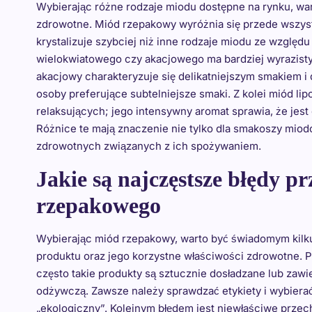
Wybierając różne rodzaje miodu dostępne na rynku, wa
zdrowotne. Miód rzepakowy wyróżnia się przede wszys
krystalizuje szybciej niż inne rodzaje miodu ze wzglę
wielokwiatowego czy akacjowego ma bardziej wyrazisty
akacjowy charakteryzuje się delikatniejszym smakiem i 
osoby preferujące subtelniejsze smaki. Z kolei miód li
relaksujących; jego intensywny aromat sprawia, że jes
Różnice te mają znaczenie nie tylko dla smakoszy miod
zdrowotnych związanych z ich spożywaniem.
Jakie są najczęstsze błędy 
rzepakowego
Wybierając miód rzepakowy, warto być świadomym kilk
produktu oraz jego korzystne właściwości zdrowotne. P
często takie produkty są sztucznie dosładzane lub zawi
odżywczą. Zawsze należy sprawdzać etykiety i wybierać
„ekologiczny”. Kolejnym błędem jest niewłaściwe prze