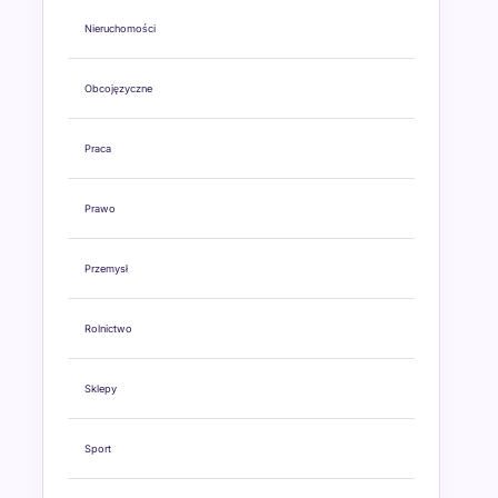
Nieruchomości
Obcojęzyczne
Praca
Prawo
Przemysł
Rolnictwo
Sklepy
Sport