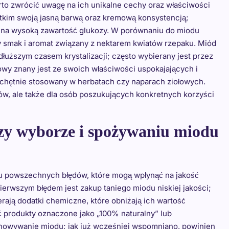
rto zwrócić uwagę na ich unikalne cechy oraz właściwości
tkim swoją jasną barwą oraz kremową konsystencją;
du na wysoką zawartość glukozy. W porównaniu do miodu
 smak i aromat związany z nektarem kwiatów rzepaku. Miód
dłuższym czasem krystalizacji; często wybierany jest przez
powy znany jest ze swoich właściwości uspokajających i
t chętnie stosowany w herbatach czy naparach ziołowych.
ów, ale także dla osób poszukujących konkretnych korzyści
przy wyborze i spożywaniu miodu
u powszechnych błędów, które mogą wpłynąć na jakość
ierwszym błędem jest zakup taniego miodu niskiej jakości;
erają dodatki chemiczne, które obniżają ich wartość
 produkty oznaczone jako „100% naturalny” lub
chowywanie miodu; jak już wcześniej wspomniano, powinien