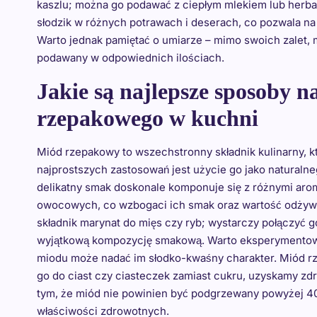
kaszlu; można go podawać z ciepłym mlekiem lub herbat
słodzik w różnych potrawach i deserach, co pozwala na
Warto jednak pamiętać o umiarze – mimo swoich zalet, 
podawany w odpowiednich ilościach.
Jakie są najlepsze sposoby 
rzepakowego w kuchni
Miód rzepakowy to wszechstronny składnik kulinarny, 
najprostszych zastosowań jest użycie go jako naturalne
delikatny smak doskonale komponuje się z różnymi aro
owocowych, co wzbogaci ich smak oraz wartość odżywc
składnik marynat do mięs czy ryb; wystarczy połączyć g
wyjątkową kompozycję smakową. Warto eksperymentować
miodu może nadać im słodko-kwaśny charakter. Miód 
go do ciast czy ciasteczek zamiast cukru, uzyskamy z
tym, że miód nie powinien być podgrzewany powyżej 40 
właściwości zdrowotnych.