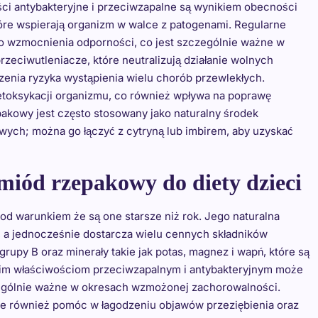
ści antybakteryjne i przeciwzapalne są wynikiem obecności
óre wspierają organizm w walce z patogenami. Regularne
 wzmocnienia odporności, co jest szczególnie ważne w
rzeciwutleniacze, które neutralizują działanie wolnych
enia ryzyka wystąpienia wielu chorób przewlekłych.
toksykacji organizmu, co również wpływa na poprawę
pakowy jest często stosowany jako naturalny środek
ych; można go łączyć z cytryną lub imbirem, aby uzyskać
iód rzepakowy do diety dzieci
od warunkiem że są one starsze niż rok. Jego naturalna
h, a jednocześnie dostarcza wielu cennych składników
upy B oraz minerały takie jak potas, magnez i wapń, które są
woim właściwościom przeciwzapalnym i antybakteryjnym może
ególnie ważne w okresach wzmożonej zachorowalności.
e również pomóc w łagodzeniu objawów przeziębienia oraz