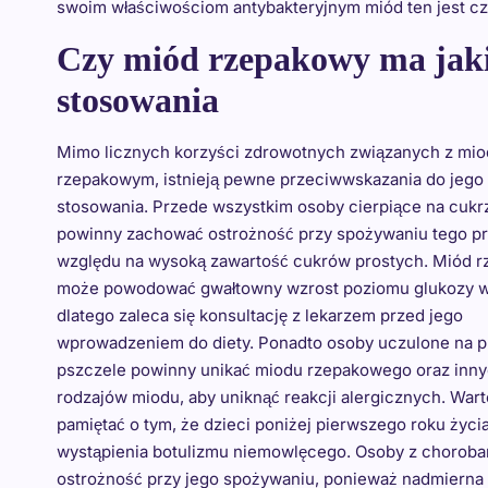
swoim właściwościom antybakteryjnym miód ten jest cz
Czy miód rzepakowy ma jaki
stosowania
Mimo licznych korzyści zdrowotnych związanych z mi
rzepakowym, istnieją pewne przeciwwskazania do jego
stosowania. Przede wszystkim osoby cierpiące na cukr
powinny zachować ostrożność przy spożywaniu tego p
względu na wysoką zawartość cukrów prostych. Miód 
może powodować gwałtowny wzrost poziomu glukozy w
dlatego zaleca się konsultację z lekarzem przed jego
wprowadzeniem do diety. Ponadto osoby uczulone na p
pszczele powinny unikać miodu rzepakowego oraz inn
rodzajów miodu, aby uniknąć reakcji alergicznych. War
pamiętać o tym, że dzieci poniżej pierwszego roku życ
wystąpienia botulizmu niemowlęcego. Osoby z choro
ostrożność przy jego spożywaniu, ponieważ nadmierna