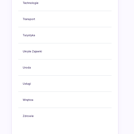
Technologie
Transport
Turystyka
Ukryte Zajawki
Uroda
Usługi
Wnętrza
Zdrowie