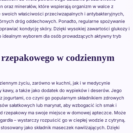
 oraz minerałów, które wspierają organizm w walce z
 swoich właściwości przeciwzapalnych i antybakteryjnych,
 górnych dróg oddechowych. Ponadto, regularne spożywanie
rawiać kondycję skóry. Dzięki wysokiej zawartości glukozy i
 go idealnym wyborem dla osób prowadzących aktywny tryb
u rzepakowego w codziennym
iennym życiu, zarówno w kuchni, jak i w medycynie
y kawy, a także jako dodatek do wypieków i deserów. Jego
z jogurtami, co czyni go popularnym składnikiem zdrowych
ów sałatkowych lub marynat, aby wzbogacić ich smak i
iód rzepakowy ma swoje miejsce w domowej apteczce. Może
gardła – wystarczy rozpuścić go w ciepłej wodzie z cytryną.
 stosowany jako składnik maseczek nawilżających. Dzięki