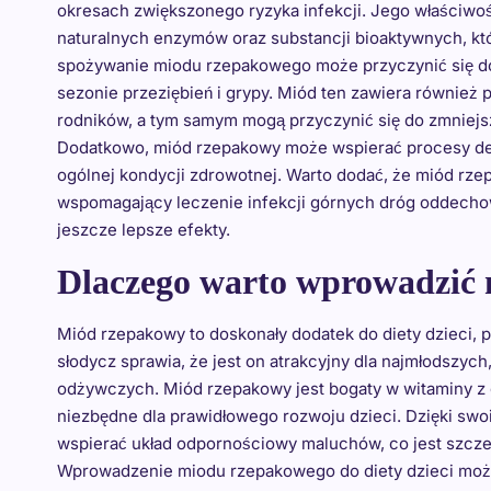
okresach zwiększonego ryzyka infekcji. Jego właściwo
naturalnych enzymów oraz substancji bioaktywnych, kt
spożywanie miodu rzepakowego może przyczynić się do
sezonie przeziębień i grypy. Miód ten zawiera również p
rodników, a tym samym mogą przyczynić się do zmniejsz
Dodatkowo, miód rzepakowy może wspierać procesy de
ogólnej kondycji zdrowotnej. Warto dodać, że miód rze
wspomagający leczenie infekcji górnych dróg oddechow
jeszcze lepsze efekty.
Dlaczego warto wprowadzić m
Miód rzepakowy to doskonały dodatek do diety dzieci, p
słodycz sprawia, że jest on atrakcyjny dla najmłodszyc
odżywczych. Miód rzepakowy jest bogaty w witaminy z gr
niezbędne dla prawidłowego rozwoju dzieci. Dzięki s
wspierać układ odpornościowy maluchów, co jest szcz
Wprowadzenie miodu rzepakowego do diety dzieci moż