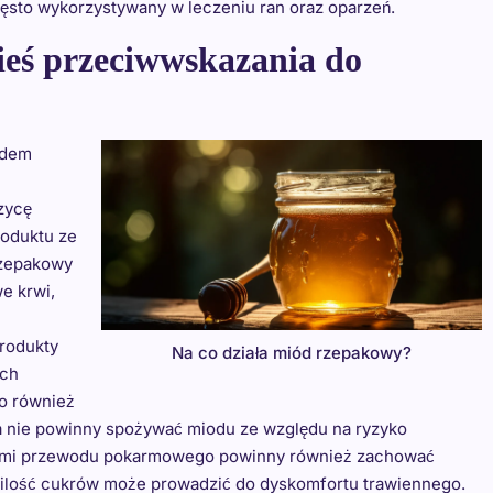
ęsto wykorzystywany w leczeniu ran oraz oparzeń.
eś przeciwwskazania do
odem
zycę
roduktu ze
rzepakowy
e krwi,
rodukty
Na co działa miód rzepakowy?
ych
to również
ia nie powinny spożywać miodu ze względu na ryzyko
bami przewodu pokarmowego powinny również zachować
 ilość cukrów może prowadzić do dyskomfortu trawiennego.