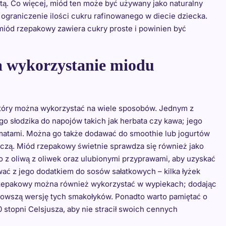
ą. Co więcej, miód ten może być używany jako naturalny
 ograniczenie ilości cukru rafinowanego w diecie dziecka.
miód rzepakowy zawiera cukry proste i powinien być
na wykorzystanie miodu
który można wykorzystać na wiele sposobów. Jednym z
go słodzika do napojów takich jak herbata czy kawa; jego
matami. Można go także dodawać do smoothie lub jogurtów
zą. Miód rzepakowy świetnie sprawdza się również jako
o z oliwą z oliwek oraz ulubionymi przyprawami, aby uzyskać
 z jego dodatkiem do sosów sałatkowych – kilka łyżek
rzepakowy można również wykorzystać w wypiekach; dodając
drowszą wersję tych smakołyków. Ponadto warto pamiętać o
stopni Celsjusza, aby nie stracił swoich cennych