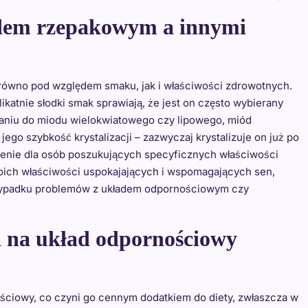
odem rzepakowym a innymi
równo pod względem smaku, jak i właściwości zdrowotnych.
katnie słodki smak sprawiają, że jest on często wybierany
naniu do miodu wielokwiatowego czy lipowego, miód
go szybkość krystalizacji – zazwyczaj krystalizuje on już po
czenie dla osób poszukujących specyficznych właściwości
woich właściwości uspokajających i wspomagających sen,
rzypadku problemów z układem odpornościowym czy
 na układ odpornościowy
ciowy, co czyni go cennym dodatkiem do diety, zwłaszcza w