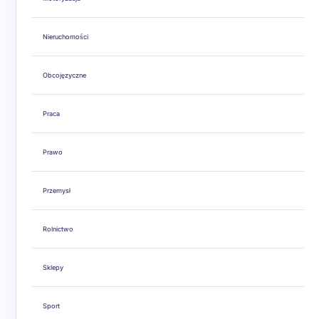
Nieruchomości
Obcojęzyczne
Praca
Prawo
Przemysł
Rolnictwo
Sklepy
Sport