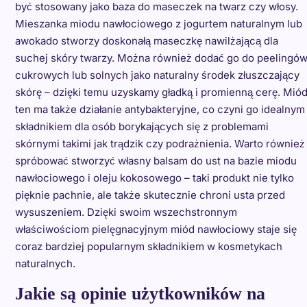
być stosowany jako baza do maseczek na twarz czy włosy.
Mieszanka miodu nawłociowego z jogurtem naturalnym lub
awokado stworzy doskonałą maseczkę nawilżającą dla
suchej skóry twarzy. Można również dodać go do peelingó
cukrowych lub solnych jako naturalny środek złuszczający
skórę – dzięki temu uzyskamy gładką i promienną cerę. Mió
ten ma także działanie antybakteryjne, co czyni go idealnym
składnikiem dla osób borykających się z problemami
skórnymi takimi jak trądzik czy podrażnienia. Warto również
spróbować stworzyć własny balsam do ust na bazie miodu
nawłociowego i oleju kokosowego – taki produkt nie tylko
pięknie pachnie, ale także skutecznie chroni usta przed
wysuszeniem. Dzięki swoim wszechstronnym
właściwościom pielęgnacyjnym miód nawłociowy staje się
coraz bardziej popularnym składnikiem w kosmetykach
naturalnych.
Jakie są opinie użytkowników na