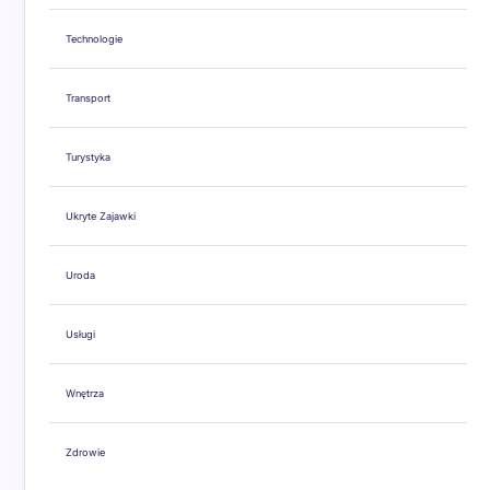
Technologie
Transport
Turystyka
Ukryte Zajawki
Uroda
Usługi
Wnętrza
Zdrowie