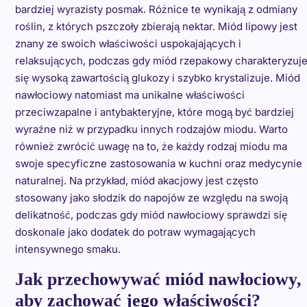
bardziej wyrazisty posmak. Różnice te wynikają z odmiany
roślin, z których pszczoły zbierają nektar. Miód lipowy jest
znany ze swoich właściwości uspokajających i
relaksujących, podczas gdy miód rzepakowy charakteryzuj
się wysoką zawartością glukozy i szybko krystalizuje. Miód
nawłociowy natomiast ma unikalne właściwości
przeciwzapalne i antybakteryjne, które mogą być bardziej
wyraźne niż w przypadku innych rodzajów miodu. Warto
również zwrócić uwagę na to, że każdy rodzaj miodu ma
swoje specyficzne zastosowania w kuchni oraz medycynie
naturalnej. Na przykład, miód akacjowy jest często
stosowany jako słodzik do napojów ze względu na swoją
delikatność, podczas gdy miód nawłociowy sprawdzi się
doskonale jako dodatek do potraw wymagających
intensywnego smaku.
Jak przechowywać miód nawłociowy,
aby zachować jego właściwości?