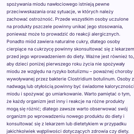
spożywania miodu nawłociowego istnieją pewne
przeciwwskazania oraz sytuacje, w których należy
zachować ostrożność. Przede wszystkim osoby uczulone
na produkty pszczele powinny unikać jego stosowania,
ponieważ może to prowadzić do reakcji alergicznych.
Ponadto miód zawiera naturalne cukry, dlatego osoby
cierpiące na cukrzycę powinny skonsultować się z lekarze
przed jego wprowadzeniem do diety. Ważne jest również to,
aby dzieci poniżej pierwszego roku życia nie spożywały
miodu ze względu na ryzyko botulizmu – poważnej choroby
wywoływanej przez bakterie Clostridium botulinum. Osoby z
nadwagą lub otyłością powinny być świadome kalorycznośc
miodu i spożywać go umiarkowanie. Warto pamiętać o tym,
że każdy organizm jest inny i reakcje na różne produkty
mogą się różnić; dlatego zawsze warto obserwować swój
organizm po wprowadzeniu nowego produktu do diety i
konsultować się z lekarzem lub dietetykiem w przypadku
jakichkolwiek wątpliwości dotyczących zdrowia czy diety.