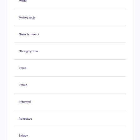
Moda
Motoryzacja
Nieruchomości
Obcojęzyczne
Praca
Prawo
Przemysł
Rolnictwo
Sklepy