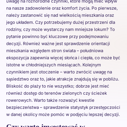
uwagę na różnorodne czynniki, które mogą mieć wpływ
na nasze zadowolenie oraz komfort życia. Po pierwsze,
należy zastanowić się nad wielkością mieszkania oraz
jego układem. Czy potrzebujemy dużej przestrzeni dla
rodziny, czy może wystarczy nam mniejsze lokum? To
pytanie powinno być kluczowe przy podejmowaniu
decyzji. Również ważne jest sprawdzenie orientacji
mieszkania względem stron świata – południowa
ekspozycja zapewnia więcej słońca i ciepła, co może być
istotne w chłodniejszych miesiącach. Kolejnym
czynnikiem jest otoczenie – warto zwrócić uwagę na
sąsiedztwo oraz to, jakie atrakcje znajdują się w pobliżu.
Bliskość do plaży to nie wszystko; dobrze jest mieć
również dostęp do terenów zielonych czy ścieżek
rowerowych. Warto także rozważyć kwestie
bezpieczeństwa – sprawdzenie statystyk przestępczości
w danej okolicy może pomóc w podjęciu lepszej decyzji.
Czy warto inwestować w