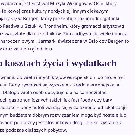
 wydarzeń jest Festiwal Muzyki Wikingów w Oslo, który
i folkowej oraz kultury nordyckiej. Innym ciekawym
jący się w Bergen, który prezentuje różnorodne gatunki
 Festiwalu Sztuki w Trondheim, który gromadzi artystów z
az warsztaty dla uczestników. Zimą odbywa się wiele imprez
onarodzeniowymi. Jarmarki świąteczne w Oslo czy Bergen to
 oraz zakupu rękodzieła.
o kosztach życia i wydatkach
wnaniu do wielu innych krajów europejskich, co może być
aju. Ceny żywności są wyższe niż średnia europejska, a
s. Dlatego wiele osób decyduje się na samodzielne
cji gastronomicznych takich jak fast foody czy bary
zące – ceny hoteli wahają się w zależności od lokalizacji i
zonym budżetem dobrym rozwiązaniem mogą być hostele lub
nsport publiczny jest stosunkowo drogi, ale korzystanie z
ze podczas dłuższych pobytów.