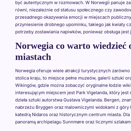
być autentycznym w rozmowach. W Norwegii panuje zas
równi, niezależnie od statusu społecznego czy zawodo
przesadnego okazywania emocji w miejscach publicznyc
przyniesienie drobnego upominku, takiego jak kwiaty cz
potrzeby zostawiania napiwków, ponieważ obsługa jest
Norwegia co warto wiedzieć 
miastach
Norwegia oferuje wiele atrakcji turystycznych zarówno
stolica kraju, to miejsce pełne muzeów, galerii sztuki
Wikingów, gdzie można zobaczyć oryginalne łodzie wikin
interesującym miejscem jest Park Vigelanda, który jest
dzieła sztuki autorstwa Gustava Vigelanda. Bergen, z
nabrzeżu Bryggen oraz malowniczymi widokami z góry F
katedrą Nidaros oraz historycznym centrum miasta. Dl
panoramą archipelagu Sunnmøre oraz licznymi szlakami