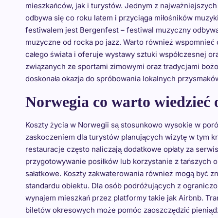
mieszkańców, jak i turystów. Jednym z najważniejszych
odbywa się co roku latem i przyciąga miłośników muzyk
festiwalem jest Bergenfest – festiwal muzyczny odbywa
muzyczne od rocka po jazz. Warto również wspomnieć o
całego świata i oferuje wystawy sztuki współczesnej or
związanych ze sportami zimowymi oraz tradycjami boż
doskonała okazja do spróbowania lokalnych przysmaków
Norwegia co warto wiedzieć 
Koszty życia w Norwegii są stosunkowo wysokie w poró
zaskoczeniem dla turystów planujących wizytę w tym kr
restauracje często naliczają dodatkowe opłaty za serwi
przygotowywanie posiłków lub korzystanie z tańszych op
sałatkowe. Koszty zakwaterowania również mogą być znac
standardu obiektu. Dla osób podróżujących z ogranic
wynajem mieszkań przez platformy takie jak Airbnb. Tra
biletów okresowych może pomóc zaoszczędzić pieniąd