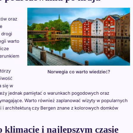
zów oraz
ze
 drogi
gii warto
nicze
ierunkiem
którzy
Norwegia co warto wiedzieć?
liwość
 się w
leży jednak pamiętać o warunkach pogodowych oraz
wymagające. Warto również zaplanować wizyty w popularnych
mi i architekturą czy Bergen znane z kolorowych domków
 klimacie i najlepszym czasie