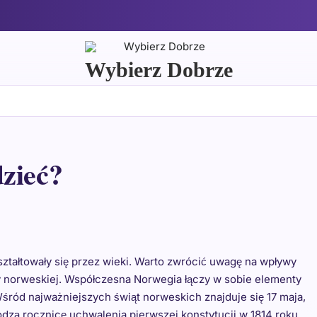
Wybierz Dobrze
zieć?
 kształtowały się przez wieki. Warto zwrócić uwagę na wpływy
ry norweskiej. Współczesna Norwegia łączy w sobie elementy
ród najważniejszych świąt norweskich znajduje się 17 maja,
hodzą rocznicę uchwalenia pierwszej konstytucji w 1814 roku.