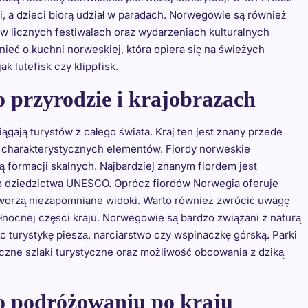
i, a dzieci biorą udział w paradach. Norwegowie są również
ę w licznych festiwalach oraz wydarzeniach kulturalnych
ieć o kuchni norweskiej, która opiera się na świeżych
k lutefisk czy klippfisk.
o przyrodzie i krajobrazach
ągają turystów z całego świata. Kraj ten jest znany przede
ej charakterystycznych elementów. Fiordy norweskie
 formacji skalnych. Najbardziej znanym fiordem jest
ego dziedzictwa UNESCO. Oprócz fiordów Norwegia oferuje
 tworzą niezapomniane widoki. Warto również zwrócić uwagę
łnocnej części kraju. Norwegowie są bardzo związani z naturą
c turystykę pieszą, narciarstwo czy wspinaczkę górską. Parki
czne szlaki turystyczne oraz możliwość obcowania z dziką
 o podróżowaniu po kraju