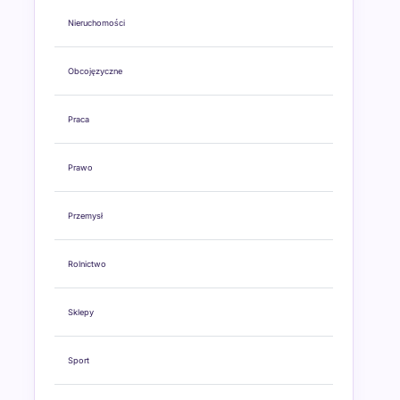
Nieruchomości
Obcojęzyczne
Praca
Prawo
Przemysł
Rolnictwo
Sklepy
Sport