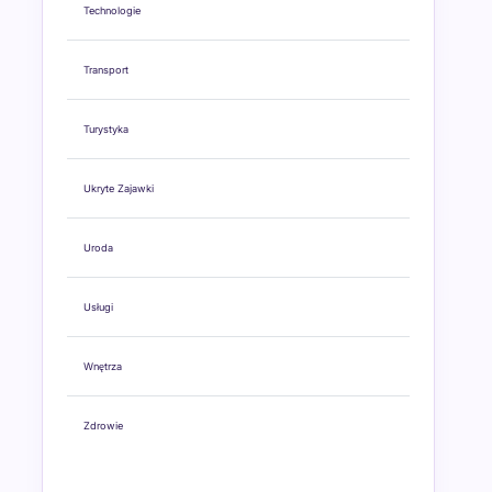
Technologie
Transport
Turystyka
Ukryte Zajawki
Uroda
Usługi
Wnętrza
Zdrowie