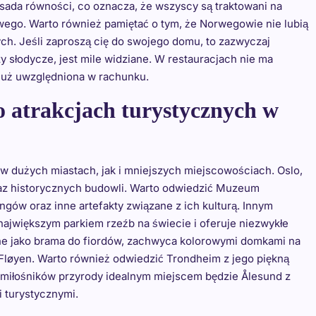
ada równości, co oznacza, że wszyscy są traktowani na
wego. Warto również pamiętać o tym, że Norwegowie nie lubią
h. Jeśli zaproszą cię do swojego domu, to zazwyczaj
y słodycze, jest mile widziane. W restauracjach nie ma
 już uwzględniona w rachunku.
o atrakcjach turystycznych w
 w dużych miastach, jak i mniejszych miejscowościach. Oslo,
 oraz historycznych budowli. Warto odwiedzić Muzeum
gów oraz inne artefakty związane z ich kulturą. Innym
 największym parkiem rzeźb na świecie i oferuje niezwykłe
nane jako brama do fiordów, zachwyca kolorowymi domkami na
løyen. Warto również odwiedzić Trondheim z jego piękną
a miłośników przyrody idealnym miejscem będzie Ålesund z
 turystycznymi.