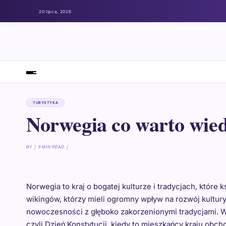
20 lipca, 2026
TURYSTYKA
Norwegia co warto wied
BY
9 MIN READ
Norwegia to kraj o bogatej kulturze i tradycjach, które
wikingów, którzy mieli ogromny wpływ na rozwój kultu
nowoczesności z głęboko zakorzenionymi tradycjami. Wś
czyli Dzień Konstytucji, kiedy to mieszkańcy kraju obc