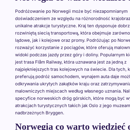
Podróżowanie po Norwegii może być niezapomnianym
doświadczeniem ze względu na różnorodność krajobra
unikalne atrakcje turystyczne. Kraj ten dysponuje dobr
rozwiniętą siecią transportową, która obejmuje zarówno
lądowe, jak i kolejowe oraz promy. Podróżując po Norwe
rozważyć korzystanie z pociągów, które oferują malow
widoki podczas jazdy przez góry i doliny. Popularnym k
jest trasa Flåm Railway, która uznawana jest za jedną z
najpiękniejszych tras kolejowych na świecie. Dla tych, 
preferują podróż samochodem, wynajem auta daje moż
odkrywania ukrytych zakątków kraju oraz zatrzymywania
malowniczych miejscach według własnego uznania. Na
specyfice norweskich dróg górskich, które mogą być 
atrakcjach turystycznych takich jak Oslo z jego muzea
nadbrzeżnych Bryggen.
Norwegia co warto wiedzieć o