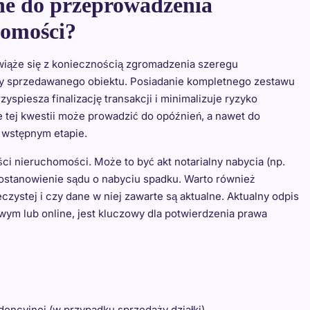
ne do przeprowadzenia
homości?
wiąże się z koniecznością zgromadzenia szeregu
ny sprzedawanego obiektu. Posiadanie kompletnego zestawu
iesza finalizację transakcji i minimalizuje ryzyko
 tej kwestii może prowadzić do opóźnień, a nawet do
a wstępnym etapie.
 nieruchomości. Może to być akt notarialny nabycia (np.
ostanowienie sądu o nabyciu spadku. Warto również
zystej i czy dane w niej zawarte są aktualne. Aktualny odpis
wym lub online, jest kluczowy dla potwierdzenia prawa
dencyjnej (w przypadku sprzedaży działki)