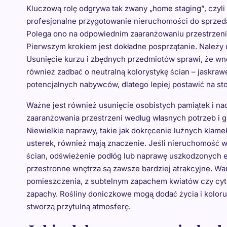
Kluczową rolę odgrywa tak zwany „home staging”, czyli
profesjonalne przygotowanie nieruchomości do sprzed
Polega ono na odpowiednim zaaranżowaniu przestrzeni t
Pierwszym krokiem jest dokładne posprzątanie. Należy u
Usunięcie kurzu i zbędnych przedmiotów sprawi, że wnę
również zadbać o neutralną kolorystykę ścian – jaskra
potencjalnych nabywców, dlatego lepiej postawić na st
Ważne jest również usunięcie osobistych pamiątek i n
zaaranżowania przestrzeni według własnych potrzeb i g
Niewielkie naprawy, takie jak dokręcenie luźnych kla
usterek, również mają znaczenie. Jeśli nieruchomość
ścian, odświeżenie podłóg lub naprawę uszkodzonych e
przestronne wnętrza są zawsze bardziej atrakcyjne. W
pomieszczenia, z subtelnym zapachem kwiatów czy cytr
zapachy. Rośliny doniczkowe mogą dodać życia i koloru, 
stworzą przytulną atmosferę.