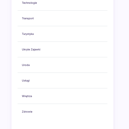
Technologie
Transport
Turystyka
Ukryte Zajawki
Uroda
Usługi
Wnętrza
Zdrowie