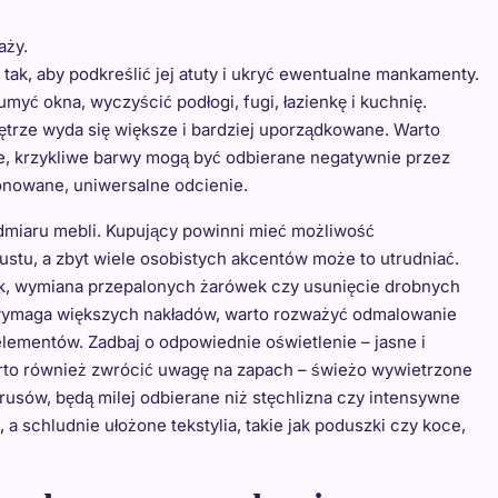
aży.
ak, aby podkreślić jej atuty i ukryć ewentualne mankamenty.
myć okna, wyczyścić podłogi, fugi, łazienkę i kuchnię.
trze wyda się większe i bardziej uporządkowane. Warto
we, krzykliwe barwy mogą być odbierane negatywnie przez
onowane, uniwersalne odcienie.
admiaru mebli. Kupujący powinni mieć możliwość
ustu, a zbyt wiele osobistych akcentów może to utrudniać.
mek, wymiana przepalonych żarówek czy usunięcie drobnych
 wymaga większych nakładów, warto rozważyć odmalowanie
lementów. Zadbaj o odpowiednie oświetlenie – jasne i
arto również zwrócić uwagę na zapach – świeżo wywietrzone
usów, będą milej odbierane niż stęchlizna czy intensywne
a schludnie ułożone tekstylia, takie jak poduszki czy koce,