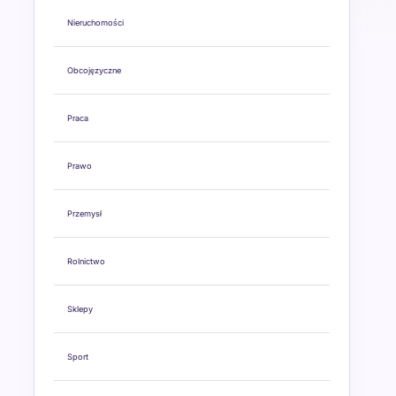
Nieruchomości
Obcojęzyczne
Praca
Prawo
Przemysł
Rolnictwo
Sklepy
Sport