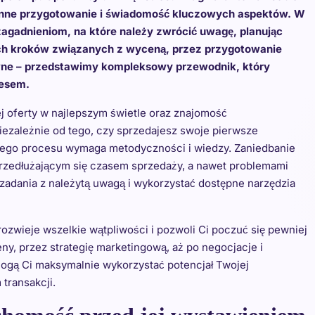
aranne przygotowanie i świadomość kluczowych aspektów. W
agadnieniom, na które należy zwrócić uwagę, planując
ych kroków związanych z wyceną, przez przygotowanie
awne – przedstawimy kompleksowy przewodnik, który
cesem.
j oferty w najlepszym świetle oraz znajomość
Niezależnie od tego, czy sprzedajesz swoje pierwsze
 tego procesu wymaga metodyczności i wiedzy. Zaniedbanie
rzedłużającym się czasem sprzedaży, a nawet problemami
o zadania z należytą uwagą i wykorzystać dostępne narzędzia
rozwieje wszelkie wątpliwości i pozwoli Ci poczuć się pewniej
ny, przez strategię marketingową, aż po negocjacje i
mogą Ci maksymalnie wykorzystać potencjał Twojej
transakcji.