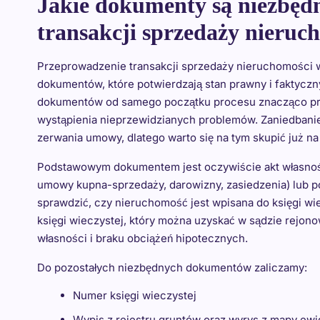
Jakie dokumenty są niezbęd
transakcji sprzedaży nieruc
Przeprowadzenie transakcji sprzedaży nieruchomości 
dokumentów, które potwierdzają stan prawny i faktycz
dokumentów od samego początku procesu znacząco przysp
wystąpienia nieprzewidzianych problemów. Zaniedbanie
zerwania umowy, dlatego warto się na tym skupić już n
Podstawowym dokumentem jest oczywiście akt własności
umowy kupna-sprzedaży, darowizny, zasiedzenia) lub p
sprawdzić, czy nieruchomość jest wpisana do księgi wiec
księgi wieczystej, który można uzyskać w sądzie rejono
własności i braku obciążeń hipotecznych.
Do pozostałych niezbędnych dokumentów zaliczamy:
Numer księgi wieczystej
Wypis z rejestru gruntów oraz wyrys z mapy ewi