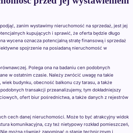
chomość przed jej wystawieniem
podjąć, zanim wystawimy nieruchomość na sprzedaż, jest jej
encjalnych kupujących i sprawić, że oferta będzie długo
iżona wycena oznacza potencjalną stratę finansową i sprzedaż
biektywne spojrzenie na posiadaną nieruchomość w
porównawczej. Polega ona na badaniu cen podobnych
dane w ostatnim czasie. Należy zwrócić uwagę na takie
a, wiek budynku, obecność balkonu czy tarasu, a także
podobnych transakcji przeanalizujemy, tym dokładniejszy
iowych, ofert biur pośrednictwa, a także danych z rejestrów
ch cech danej nieruchomości. Może to być atrakcyjny widok
uktura komunikacyjna, czy też nietypowy rozkład pomieszczeń,
 Nie można również zapominać o stanie technicznym i