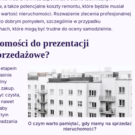
 a także potencjalne koszty remontu, które będzie musiał
a wartość nieruchomości. Rozważenie zlecenia profesjonalnej
zo dobrym pomysłem, szczególnie w przypadku
hach, które mogą być trudne do oceny samodzielnie.
omości do prezentacji
sprzedażowe?
m etapem
łaśnie
lny
j zakup.
yć czysta,
, nawet
 aby
 tym
wadzania
O czym warto pamiętać, gdy mamy na sprzedaż
nieruchomość?