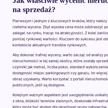
Jak właściwie wycenić nieru
na sprzedaż?
Pierwszym i jednym z kluczowych kroków, który należy 
rzetelna wycena. Zbyt wysoka cena może odstraszyć pot
zalegać na rynku, tracąc na atrakcyjności. Z kolei zan
poniżej rynkowej wartości. Kluczem do sukcesu jest o
kontekście aktualnych trendów rynkowych.
Aby dokonać trafnej wyceny, warto zacząć od analizy 
nieruchomości w tej samej okolicy, które zostały sprze
czynniki jak metraż, liczba pokoi, standard wykończeni
dostępność miejsc parkingowych czy garażu. Im więcej 
obraz uzyskamy. Warto korzystać z portali nieruchomośc
publicznych, jeśli są dostępne.
Kolejnym ważnym aspektem jest uwzględnienie unikalny
z okna, bliskość terenów zielonych, doskonała infrastr
który może być atutem dla określonej grupy nabywców.