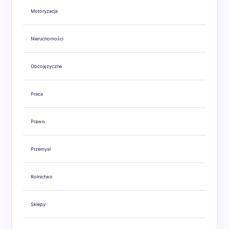
Motoryzacja
Nieruchomości
Obcojęzyczne
Praca
Prawo
Przemysł
Rolnictwo
Sklepy