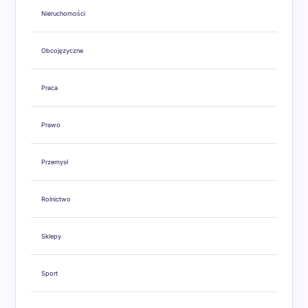
Nieruchomości
Obcojęzyczne
Praca
Prawo
Przemysł
Rolnictwo
Sklepy
Sport