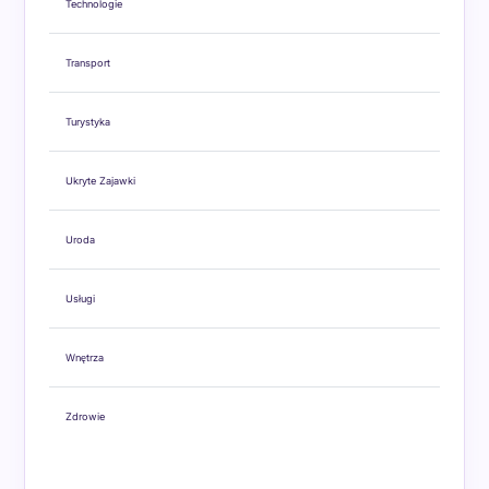
Technologie
Transport
Turystyka
Ukryte Zajawki
Uroda
Usługi
Wnętrza
Zdrowie