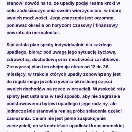
stanowi dowód na to, że upadły podjął realne kroki w
celu zadośćuczynienia swoim wierzycielom, w miarę
swoich możliwości. Jego znaczenie jest ogromne,
ponieważ określa on horyzont czasowy i finansowy
powrotu do normalności.
Sąd ustala plan spłaty indywidualnie dla każdego
upadłego, biorąc pod uwagę jego sytuację życiową,
zdrowotną, dochodową oraz możliwości zarobkowe.
Zazwyczaj plan ten obejmuje okres od 12 do 36
miesięcy, w trakcie których upadły zobowiązany jest
do regularnego przekazywania określonej części
swoich dochodów na rzecz wierzycieli. Wysokość raty
spłaty jest ustalana w taki sposób, aby nie zagrażała
podstawowemu bytowi upadłego i jego rodziny, ale
jednocześnie stanowiła realną próbę spłacenia części
zadłużenia. Celem nie jest pełne zaspokojenie
wierzycieli, co w kontekście upadłości konsumenckiej