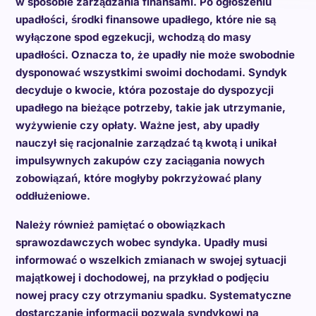
w sposobie zarządzania finansami. Po ogłoszeniu
upadłości, środki finansowe upadłego, które nie są
wyłączone spod egzekucji, wchodzą do masy
upadłości. Oznacza to, że upadły nie może swobodnie
dysponować wszystkimi swoimi dochodami. Syndyk
decyduje o kwocie, która pozostaje do dyspozycji
upadłego na bieżące potrzeby, takie jak utrzymanie,
wyżywienie czy opłaty. Ważne jest, aby upadły
nauczył się racjonalnie zarządzać tą kwotą i unikał
impulsywnych zakupów czy zaciągania nowych
zobowiązań, które mogłyby pokrzyżować plany
oddłużeniowe.
Należy również pamiętać o obowiązkach
sprawozdawczych wobec syndyka. Upadły musi
informować o wszelkich zmianach w swojej sytuacji
majątkowej i dochodowej, na przykład o podjęciu
nowej pracy czy otrzymaniu spadku. Systematyczne
dostarczanie informacji pozwala syndykowi na