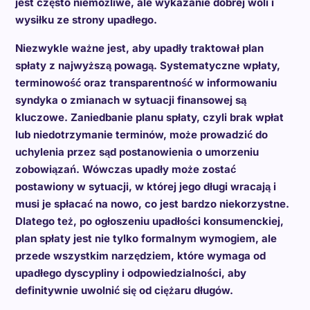
jest często niemożliwe, ale wykazanie dobrej woli i
wysiłku ze strony upadłego.
Niezwykle ważne jest, aby upadły traktował plan
spłaty z najwyższą powagą. Systematyczne wpłaty,
terminowość oraz transparentność w informowaniu
syndyka o zmianach w sytuacji finansowej są
kluczowe. Zaniedbanie planu spłaty, czyli brak wpłat
lub niedotrzymanie terminów, może prowadzić do
uchylenia przez sąd postanowienia o umorzeniu
zobowiązań. Wówczas upadły może zostać
postawiony w sytuacji, w której jego długi wracają i
musi je spłacać na nowo, co jest bardzo niekorzystne.
Dlatego też, po ogłoszeniu upadłości konsumenckiej,
plan spłaty jest nie tylko formalnym wymogiem, ale
przede wszystkim narzędziem, które wymaga od
upadłego dyscypliny i odpowiedzialności, aby
definitywnie uwolnić się od ciężaru długów.