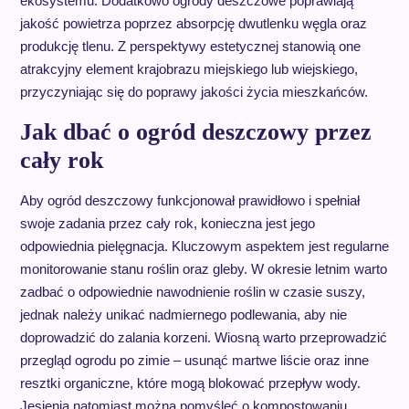
ekosystemu. Dodatkowo ogrody deszczowe poprawiają
jakość powietrza poprzez absorpcję dwutlenku węgla oraz
produkcję tlenu. Z perspektywy estetycznej stanowią one
atrakcyjny element krajobrazu miejskiego lub wiejskiego,
przyczyniając się do poprawy jakości życia mieszkańców.
Jak dbać o ogród deszczowy przez
cały rok
Aby ogród deszczowy funkcjonował prawidłowo i spełniał
swoje zadania przez cały rok, konieczna jest jego
odpowiednia pielęgnacja. Kluczowym aspektem jest regularne
monitorowanie stanu roślin oraz gleby. W okresie letnim warto
zadbać o odpowiednie nawodnienie roślin w czasie suszy,
jednak należy unikać nadmiernego podlewania, aby nie
doprowadzić do zalania korzeni. Wiosną warto przeprowadzić
przegląd ogrodu po zimie – usunąć martwe liście oraz inne
resztki organiczne, które mogą blokować przepływ wody.
Jesienią natomiast można pomyśleć o kompostowaniu