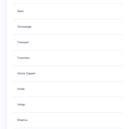
Sport
Technologie
Transport
Turystyka
Ukryte Zajawki
Uroda
Usługi
Wnętrza