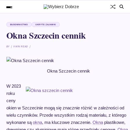
BUDOWNICTWO
UKRYTE ZAJAWKI
Okna Szczecin cennik
BY
9 MIN READ
Okna Szczecin cennik
W 2023
roku
ceny
okien w Szczecinie mogą się znacznie różnić w zależności od
wielu czynników. Przede wszystkim rodzaj materiału, z którego
wykonane są
okna
, ma kluczowe znaczenie.
Okna
plastikowe,
drewniane czy aluminiowe mają różne przedziały cenowe.
Okna