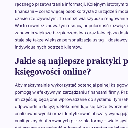
ręcznego przetwarzania informacji. Kolejnym istotnym t
finansami – coraz więcej osób korzysta z urządzeń mobi
czasie rzeczywistym. To umożliwia szybsze reagowanie 
Warto również zauważyć rosnącą popularność rozwią
zapewnia większe bezpieczeństwo oraz łatwiejszy dost
staje się także większa personalizacja usług – dostaw
indywidualnych potrzeb klientów.
Jakie są najlepsze praktyki 
księgowości online?
Aby maksymalnie wykorzystać potencjał pełnej księgowoś
pomogą w efektywnym zarządzaniu finansami firmy. Prz
im częściej będą one wprowadzane do systemu, tym łatw
odpowiednie decyzje. Rekomenduje się także tworzeni
analizować wyniki oraz identyfikować obszary wymagaj
analitycznych oferowanych przez platformę – wiele s
dotyczących przychodów, kosztów czy rentowności poszc