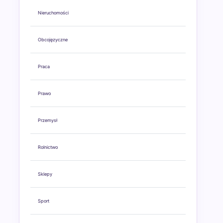
Nieruchomości
Obcojęzyczne
Praca
Prawo
Przemysł
Rolnictwo
Sklepy
Sport