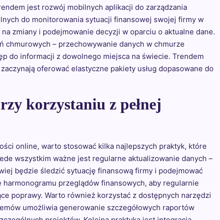
rendem jest rozwój mobilnych aplikacji do zarządzania
lnych do monitorowania sytuacji finansowej swojej firmy w
na zmiany i podejmowanie decyzji w oparciu o aktualne dane.
zań chmurowych – przechowywanie danych w chmurze
ęp do informacji z dowolnego miejsca na świecie. Trendem
cy zaczynają oferować elastyczne pakiety usług dopasowane do
przy korzystaniu z pełnej
ci online, warto stosować kilka najlepszych praktyk, które
ede wszystkim ważne jest regularne aktualizowanie danych –
iej będzie śledzić sytuację finansową firmy i podejmować
e harmonogramu przeglądów finansowych, aby regularnie
ące poprawy. Warto również korzystać z dostępnych narzędzi
ystemów umożliwia generowanie szczegółowych raportów
zególnych projektów. Kolejną praktyką jest integracja