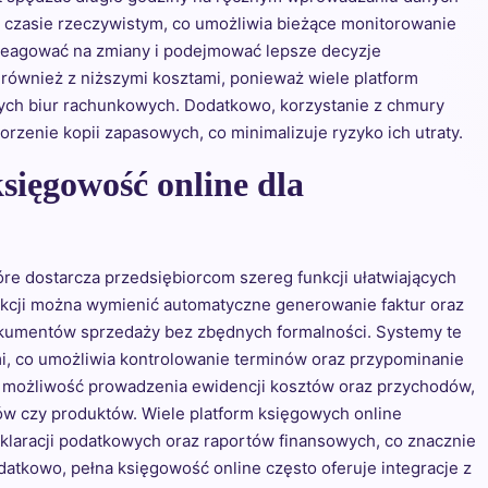
 czasie rzeczywistym, co umożliwia bieżące monitorowanie
 reagować na zmiany i podejmować lepsze decyzje
 również z niższymi kosztami, ponieważ wiele platform
ych biur rachunkowych. Dodatkowo, korzystanie z chmury
zenie kopii zapasowych, co minimalizuje ryzyko ich utraty.
księgowość online dla
re dostarcza przedsiębiorcom szereg funkcji ułatwiających
unkcji można wymienić automatyczne generowanie faktur oraz
dokumentów sprzedaży bez zbędnych formalności. Systemy te
mi, co umożliwia kontrolowanie terminów oraz przypominanie
est możliwość prowadzenia ewidencji kosztów oraz przychodów,
ów czy produktów. Wiele platform księgowych online
klaracji podatkowych oraz raportów finansowych, co znacznie
atkowo, pełna księgowość online często oferuje integracje z