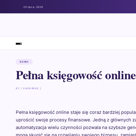
20 lipca, 2026
BIZNES
Pełna księgowość online
BY
9 MIN READ
Pełna księgowość online staje się coraz bardziej popu
uprościć swoje procesy finansowe. Jedną z głównych z
automatyzacja wielu czynności pozwala na szybsze gen
mogą skupić się na rozwijaniu swojego biznesu, zamia