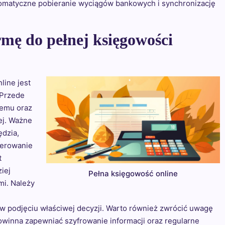
tomatyczne pobieranie wyciągów bankowych i synchronizację
rmę do pełnej księgowości
line jest
 Przede
temu oraz
ej. Ważne
ędzia,
nerowanie
t
ziej
Pełna księgowość online
mi. Należy
podjęciu właściwej decyzji. Warto również zwrócić uwagę
owinna zapewniać szyfrowanie informacji oraz regularne