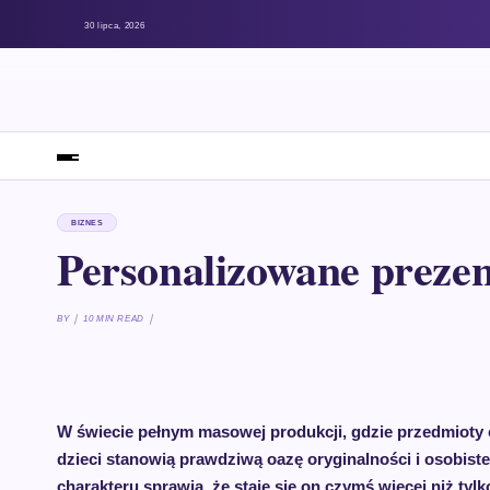
30 lipca, 2026
BIZNES
Personalizowane prezent
BY
10 MIN READ
W świecie pełnym masowej produkcji, gdzie przedmioty 
dzieci stanowią prawdziwą oazę oryginalności i osobi
charakteru sprawia, że staje się on czymś więcej niż tyl