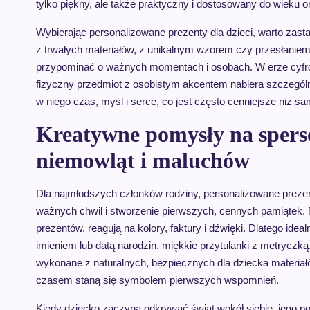
tylko piękny, ale także praktyczny i dostosowany do wieku o
Wybierając personalizowane prezenty dla dzieci, warto zas
z trwałych materiałów, z unikalnym wzorem czy przesłaniem
przypominać o ważnych momentach i osobach. W erze cyfrow
fizyczny przedmiot z osobistym akcentem nabiera szczególn
w niego czas, myśl i serce, co jest często cenniejsze niż s
Kreatywne pomysły na spers
niemowląt i maluchów
Dla najmłodszych członków rodziny, personalizowane prezen
ważnych chwil i stworzenie pierwszych, cennych pamiątek. 
prezentów, reagują na kolory, faktury i dźwięki. Dlatego id
imieniem lub datą narodzin, miękkie przytulanki z metryczk
wykonane z naturalnych, bezpiecznych dla dziecka materiał
czasem staną się symbolem pierwszych wspomnień.
Kiedy dziecko zaczyna odkrywać świat wokół siebie, jego pot