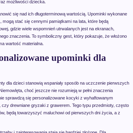
raz możliwości dziecka.
tanowić się nad ich długoterminową wartością. Upominki wykonane
, mogą stać się cennymi pamiątkami na lata, które będą
ej, gdzie wiele wspomnień utrwalanych jest na ekranach,
ego znaczenia. To symboliczny gest, który pokazuje, że włożono
ama wartość materialna.
onalizowane upominki dla
ty dla dzieci stanowią wspaniały sposób na uczczenie pierwszych
Niemowlęta, choć jeszcze nie rozumieją w pełni znaczenia
ealnie sprawdzą się personalizowane kocyki z wyhaftowanym
ą, czy drewniane gryzaki z grawerem. Tego typu przedmioty, często
ów, będą towarzyszyć maluchowi od pierwszych dni życia, a z
rzeby i zainteresowania stają się bardziej złożone. Dla