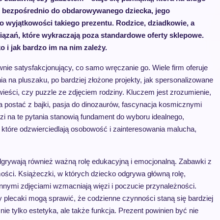
ię bezpośrednio do obdarowywanego dziecka, jego
 o wyjątkowości takiego prezentu. Rodzice, dziadkowie, a
wiązań, które wykraczają poza standardowe oferty sklepowe.
 i jak bardzo im na nim zależy.
ie satysfakcjonujący, co samo wręczanie go. Wiele firm oferuje
ia na pluszaku, po bardziej złożone projekty, jak spersonalizowane
ieści, czy puzzle ze zdjęciem rodziny. Kluczem jest zrozumienie,
a postać z bajki, pasja do dinozaurów, fascynacja kosmicznymi
 na te pytania stanowią fundament do wyboru idealnego,
 które odzwierciedlają osobowość i zainteresowania malucha,
dgrywają również ważną rolę edukacyjną i emocjonalną. Zabawki z
ści. Książeczki, w których dziecko odgrywa główną rolę,
innymi zdjęciami wzmacniają więzi i poczucie przynależności.
 plecaki mogą sprawić, że codzienne czynności staną się bardziej
nie tylko estetyka, ale także funkcja. Prezent powinien być nie