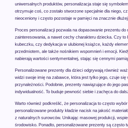
uniwersalnych produktów, personalizacja staje się symbolem 
otrzymuje coś, co zostało stworzone specjalnie dla niego, 
nieoceniony i często pozostaje w pamięci na znacznie dłuże
Proces personalizacji pozwala na dopasowanie prezentu do n
zainteresowania, a nawet cechy charakteru dziecka. Czy to b
kubeczku, czy dedykacja w ulubionej książce, każdy element 
przedmiotem, ale także nośnikiem wspomnień i emocji. Kied
nabierają wartości sentymentalnej, stając się cennymi pamią
Personalizowane prezenty dla dzieci odgrywają również waż
widzi swoje imię na zabawce, która jest tylko jego, czuje s
przynależności. Podobnie, prezenty nawiązujące do jego pasji
indywidualność. To buduje pewność siebie i zachęca do dals
Warto również podkreślić, że personalizacja to często wybór
personalizowane produkty kładzie nacisk na jakość materiał
z naturalnych surowców. Unikając masowej produkcji, wsp
środowisko. Ponadto, personalizowane prezenty są często t