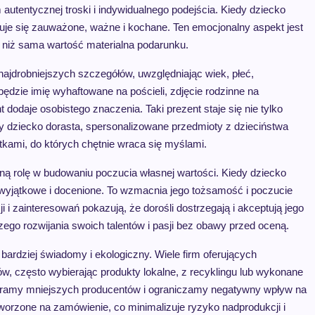
autentycznej troski i indywidualnego podejścia. Kiedy dziecko
czuje się zauważone, ważne i kochane. Ten emocjonalny aspekt jest
j niż sama wartość materialna podarunku.
ajdrobniejszych szczegółów, uwzględniając wiek, płeć,
ędzie imię wyhaftowane na pościeli, zdjęcie rodzinne na
dodaje osobistego znaczenia. Taki prezent staje się nie tylko
y dziecko dorasta, spersonalizowane przedmioty z dzieciństwa
tkami, do których chętnie wraca się myślami.
ną rolę w budowaniu poczucia własnej wartości. Kiedy dziecko
ię wyjątkowe i docenione. To wzmacnia jego tożsamość i poczucie
 i zainteresowań pokazują, że dorośli dostrzegają i akceptują jego
zego rozwijania swoich talentów i pasji bez obawy przed oceną.
 bardziej świadomy i ekologiczny. Wiele firm oferujących
ów, często wybierając produkty lokalne, z recyklingu lub wykonane
ieramy mniejszych producentów i ograniczamy negatywny wpływ na
worzone na zamówienie, co minimalizuje ryzyko nadprodukcji i