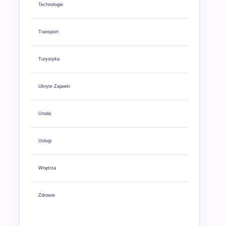
Technologie
Transport
Turystyka
Ukryte Zajawki
Uroda
Usługi
Wnętrza
Zdrowie