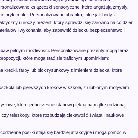
onalizowane książeczki sensoryczne, które angażują zmysły,
motoryki małej. Personalizowane ubranka, takie jak body z
aktyczny i uroczy prezent, który sprawdzi się zarówno na co dzień,
ateriałów i wykonania, aby zapewnić dziecku bezpieczeństwo i
 zabaw pełnym możliwości. Personalizowane prezenty mogą teraz
 propozycji, które mogą stać się trafionym upominkiem:
 kredki, farby lub blok rysunkowy z imieniem dziecka, które
rzedszkola lub pierwszych kroków w szkole, z ulubionym motywem
słowe, które jednocześnie stanowi piękną pamiątkę rodzinną.
 czy teleskopy, które rozbudzają ciekawość świata i naukowe
 codzienne posiłki stają się bardziej atrakcyjne i mogą pomóc w