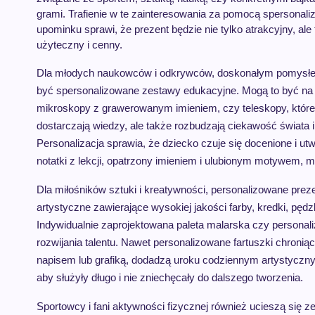
grami. Trafienie w te zainteresowania za pomocą spersonal
upominku sprawi, że prezent będzie nie tylko atrakcyjny, ale
użyteczny i cenny.
Dla młodych naukowców i odkrywców, doskonałym pomys
być spersonalizowane zestawy edukacyjne. Mogą to być na
mikroskopy z grawerowanym imieniem, czy teleskopy, które 
dostarczają wiedzy, ale także rozbudzają ciekawość świata
Personalizacja sprawia, że dziecko czuje się docenione i 
notatki z lekcji, opatrzony imieniem i ulubionym motywem, m
Dla miłośników sztuki i kreatywności, personalizowane prez
artystyczne zawierające wysokiej jakości farby, kredki, pę
Indywidualnie zaprojektowana paleta malarska czy persona
rozwijania talentu. Nawet personalizowane fartuszki chroni
napisem lub grafiką, dodadzą uroku codziennym artystycznym
aby służyły długo i nie zniechęcały do dalszego tworzenia.
Sportowcy i fani aktywności fizycznej również ucieszą się