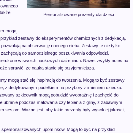
izowanego
 także
Personalizowane prezenty dla dzieci
łem mogą
 przykład zestawy do eksperymentów chemicznych z dedykacją,
pozwalają na obserwację nocnego nieba. Zestawy te nie tylko
 i zachęcają do samodzielnego poszukiwania odpowiedzi.
utwierdzone w swoich naukowych dążeniach. Nawet zwykły notes na
oże sprawić, że nauka stanie się przyjemniejsza.
enty mogą stać się inspiracją do tworzenia. Mogą to być zestawy
dzle, z dedykowanym pudełkiem na przybory z imieniem dziecka.
lizowany szkicownik mogą pobudzić wyobraźnię i zachęcić do
ące ubranie podczas malowania czy lepienia z gliny, z zabawnym
 sesjom. Ważne jest, aby takie prezenty były wysokiej jakości,
 ze spersonalizowanych upominków. Mogą to być na przykład