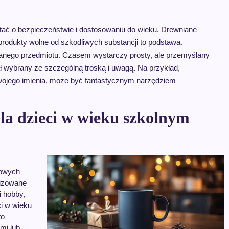
tać o bezpieczeństwie i dostosowaniu do wieku. Drewniane
 produkty wolne od szkodliwych substancji to podstawa.
anego przedmiotu. Czasem wystarczy prosty, ale przemyślany
ał wybrany ze szczególną troską i uwagą. Na przykład,
swojego imienia, może być fantastycznym narzędziem
la dzieci w wieku szkolnym
nowych
lizowane
i hobby,
ci w wieku
to
mi lub