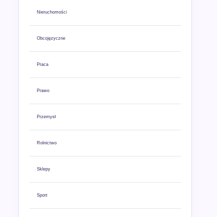
Nieruchomości
Obcojęzyczne
Praca
Prawo
Przemysł
Rolnictwo
Sklepy
Sport