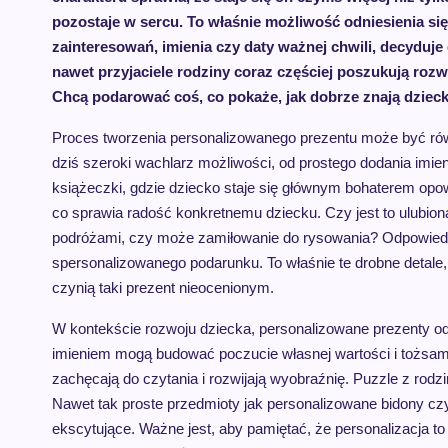
pozostaje w sercu. To właśnie możliwość odniesienia s
zainteresowań, imienia czy daty ważnej chwili, decyduje
nawet przyjaciele rodziny coraz częściej poszukują roz
Chcą podarować coś, co pokaże, jak dobrze znają dziecko
Proces tworzenia personalizowanego prezentu może być równ
dziś szeroki wachlarz możliwości, od prostego dodania imien
książeczki, gdzie dziecko staje się głównym bohaterem opow
co sprawia radość konkretnemu dziecku. Czy jest to ulubion
podróżami, czy może zamiłowanie do rysowania? Odpowiedzi
spersonalizowanego podarunku. To właśnie te drobne detale,
czynią taki prezent nieocenionym.
W kontekście rozwoju dziecka, personalizowane prezenty o
imieniem mogą budować poczucie własnej wartości i tożsamo
zachęcają do czytania i rozwijają wyobraźnię. Puzzle z rodz
Nawet tak proste przedmioty jak personalizowane bidony czy
ekscytujące. Ważne jest, aby pamiętać, że personalizacja to 