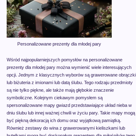
Personalizowane prezenty dla młodej pary
Wśród najpopularniejszych pomysłów na personalizowane
prezenty dla młodej pary można wymienić wiele interesujących
opcji. Jednym z klasycznych wyborów są grawerowane obrączki
lub biżuteria z imionami lub datą ślubu. Tego rodzaju przedmioty
są nie tylko piękne, ale także mają głębokie znaczenie
symboliczne. Kolejnym ciekawym pomysłem są
spersonalizowane mapy gwiazd przedstawiające układ nieba w
dniu ślubu lub innej ważnej chwili w życiu pary. Takie mapy mogą
być piękną dekoracją ich domu oraz wyjątkową pamiątką.
Również zestawy do wina z grawerowanymi kieliszkami lub
butelkami mogą być doskonałym prezentem dla miłośników tego