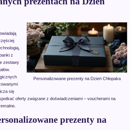
anych prezentach na Dzień
owiadają
częściej
chnologią,
banki z
że zestawy
jałów.
ogicznych
Personalizowane prezenty na Dzień Chłopaka
lizowanymi
icza się
spotkać oferty związane z doświadczeniami – voucherami na
tremalne.
ersonalizowane prezenty na