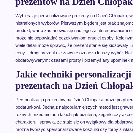
prezentów na Dzień Chłopak
Wybierając personalizowane prezenty na Dzień Chłopaka, 
nietrafionych wyborów. Pierwszym błędem jest brak znajo
produkt, warto zastanowić się nad jego zainteresowaniami or
może nie odpowiadać oczekiwaniom drugiej osoby. Kolejnym i
wiele detali może sprawić, że prezent stanie się kiczowaty 
ceny – drogi prezent nie zawsze oznacza lepszy wybór. Nale
obdarowywanym; czasami prosty i przemyślany upominek mo
Jakie techniki personalizacj
prezentach na Dzień Chłopa
Personalizacja prezentów na Dzień Chłopaka może przybierać
podarunkowi. Jedną z najpopularniejszych metod jest grawe
różnych przedmiotach takich jak biżuteria, zegarki czy akc
charakteru i sprawia, że staje się on wyjątkowy dla obdarowa
można tworzyć spersonalizowane koszulki czy torby z własny