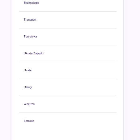
Technologie
Transport
Turystyka
Ukryte Zajawki
Uroda
Usługi
Wnętrza
Zdrowie