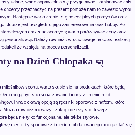
były udane, warto odpowiednio się przygotować i zaplanować cały
 ile chcemy przeznaczyć na prezent pomoże nam to zawęzić wybór
owym. Następnie warto zrobić listę potencjalnych pomysłów oraz
; dobrze jest uwzględnić jego zainteresowania oraz hobby. Po
internetowych oraz stacjonarnych; warto porównywać ceny oraz
ug personalizacji. Należy również zwrócić uwagę na czas realizacji
odukcji ze względu na proces personalizacji.
nty na Dzień Chłopaka są
miłośników sportu, warto skupić się na produktach, które będą
ysłem mogą być spersonalizowane bidony z imieniem lub
gów. Inną ciekawą opcją są ręczniki sportowe z haftem, które
ów. Można również rozważyć zakup odzieży sportowej z
óre będą nie tylko funkcjonalne, ale także stylowe.
 głowę czy torby sportowe z imieniem obdarowanego, mogą stać się