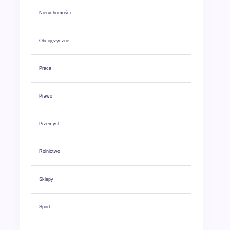
Nieruchomości
Obcojęzyczne
Praca
Prawo
Przemysł
Rolnictwo
Sklepy
Sport