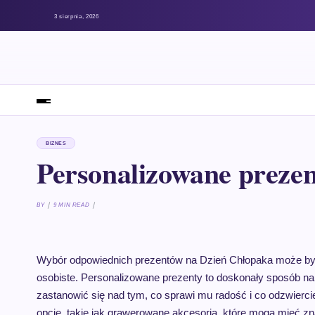
3 sierpnia, 2026
BIZNES
Personalizowane preze
BY
9 MIN READ
Wybór odpowiednich prezentów na Dzień Chłopaka może by
osobiste. Personalizowane prezenty to doskonały sposób n
zastanowić się nad tym, co sprawi mu radość i co odzwierc
opcje, takie jak grawerowane akcesoria, które mogą mieć zn