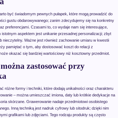
a
warto być świadomym pewnych pułapek, które mogą prowadzić do
mości gustu obdarowywanego; zanim zdecydujemy się na konkretny
az preferencjami. Czasami to, co wydaje nam się interesujące,
stotnym aspektem jest unikanie przesadnej personalizacji; zbyt
lub nieczytelny. Ważne jest również zachowanie umiaru w kwestii
ży pamiętać o tym, aby dostosować koszt do relacji z
że okazać się bardziej wartościowy niż kosztowny przedmiot.
i można zastosować przy
ka
 różne formy i techniki, które dodają unikalności oraz charakteru
rowanie – można umieszczać imiona, daty lub krótkie dedykacje na
esoria skórzane. Grawerowanie nadaje przedmiotowi osobistego
nego. Inną techniką jest nadruk cyfrowy lub sitodruk; dzięki nim
mi grafikami lub zdjęciami. Tego rodzaju produkty są często