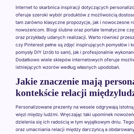
Internet to skarbnica inspiracji dotyczących personal
oferuje szeroki wybór produktów z możliwością dostos
tam zarówno klasyczne propozycje, jak i nowoczesne r
nowożeńcom. Blogi ślubne oraz portale tematyczne częs
oraz przykłady udanych realizacji. Warto również przes
czy Pinterest pełne są zdjęć inspirujących pomysłów i
pomysły DIY (zrób to sam), jak i profesjonalnie wykona
Dodatkowo wiele sklepów internetowych oferuje możliw
istniejących wzorów według własnych upodobań.
Jakie znaczenie mają person
kontekście relacji międzylud
Personalizowane prezenty na wesele odgrywają istotną
więzi między ludźmi. Wręczając taki upominek nowoże
dzielenia się ich radością w tym wyjątkowym dniu. Te
oraz umacniania relacji między darczyńcą a obdarowan