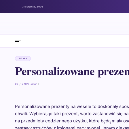
3 sierpnia, 2026
BIZNES
Personalizowane prezen
BY
9 MIN READ
Personalizowane prezenty na wesele to doskonały spos
chwili. Wybierając taki prezent, warto zastanowić się 
na przedmioty codziennego użytku, które będą miały oso
zestawy sztućców z imionami pary młodej. Innym ciek