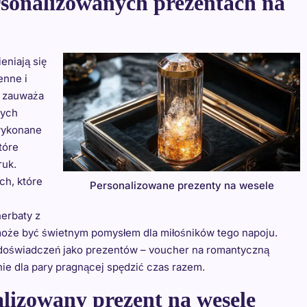
rsonalizowanych prezentach na
niają się
enne i
h zauważa
nych
 wykonane
tóre
ruk.
ch, które
Personalizowane prezenty na wesele
herbaty z
oże być świetnym pomysłem dla miłośników tego napoju.
doświadczeń jako prezentów – voucher na romantyczną
ie dla pary pragnącej spędzić czas razem.
alizowany prezent na wesele