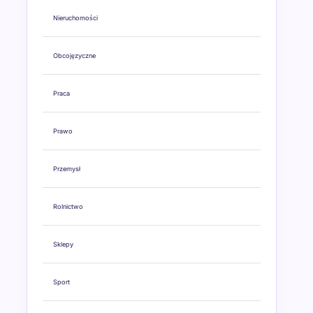
Nieruchomości
Obcojęzyczne
Praca
Prawo
Przemysł
Rolnictwo
Sklepy
Sport