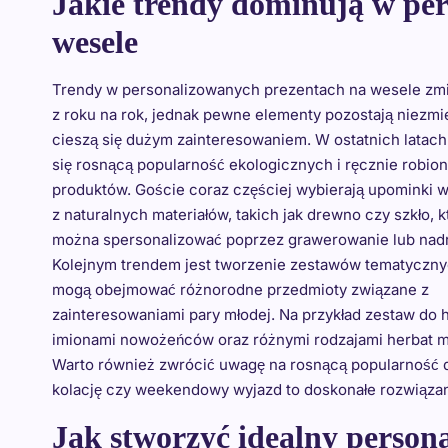
Jakie trendy dominują w pe
wesele
Trendy w personalizowanych prezentach na wesele zmie
z roku na rok, jednak pewne elementy pozostają niezmi
cieszą się dużym zainteresowaniem. W ostatnich latac
się rosnącą popularność ekologicznych i ręcznie robio
produktów. Goście coraz częściej wybierają upominki
z naturalnych materiałów, takich jak drewno czy szkło, k
można spersonalizować poprzez grawerowanie lub nad
Kolejnym trendem jest tworzenie zestawów tematyczny
mogą obejmować różnorodne przedmioty związane z
zainteresowaniami pary młodej. Na przykład zestaw do 
imionami nowożeńców oraz różnymi rodzajami herbat m
Warto również zwrócić uwagę na rosnącą popularność 
kolację czy weekendowy wyjazd to doskonałe rozwiązan
Jak stworzyć idealny person