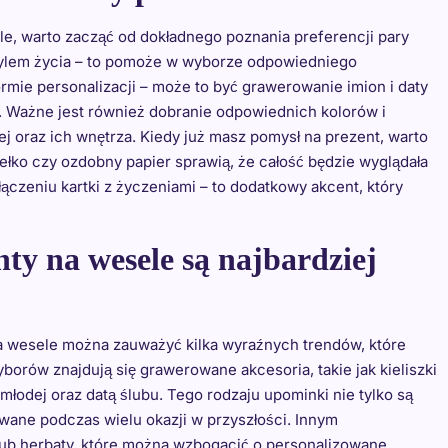
e, warto zacząć od dokładnego poznania preferencji pary
stylem życia – to pomoże w wyborze odpowiedniego
rmie personalizacji – może to być grawerowanie imion i daty
a. Ważne jest również dobranie odpowiednich kolorów i
j oraz ich wnętrza. Kiedy już masz pomysł na prezent, warto
łko czy ozdobny papier sprawią, że całość będzie wyglądała
łączeniu kartki z życzeniami – to dodatkowy akcent, który
ty na wesele są najbardziej
 wesele można zauważyć kilka wyraźnych trendów, które
orów znajdują się grawerowane akcesoria, takie jak kieliszki
łodej oraz datą ślubu. Tego rodzaju upominki nie tylko są
wane podczas wielu okazji w przyszłości. Innym
ub herbaty, które można wzbogacić o personalizowane