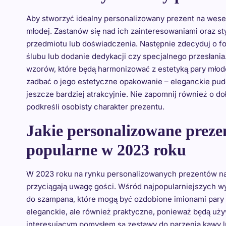
Aby stworzyć idealny personalizowany prezent na wesel
młodej. Zastanów się nad ich zainteresowaniami oraz 
przedmiotu lub doświadczenia. Następnie zdecyduj o fo
ślubu lub dodanie dedykacji czy specjalnego przesłani
wzorów, które będą harmonizować z estetyką pary młode
zadbać o jego estetyczne opakowanie – eleganckie pude
jeszcze bardziej atrakcyjnie. Nie zapomnij również o do
podkreśli osobisty charakter prezentu.
Jakie personalizowane prezen
popularne w 2023 roku
W 2023 roku na rynku personalizowanych prezentów na
przyciągają uwagę gości. Wśród najpopularniejszych wyb
do szampana, które mogą być ozdobione imionami pary m
eleganckie, ale również praktyczne, ponieważ będą uży
interesującym pomysłem są zestawy do parzenia kawy l