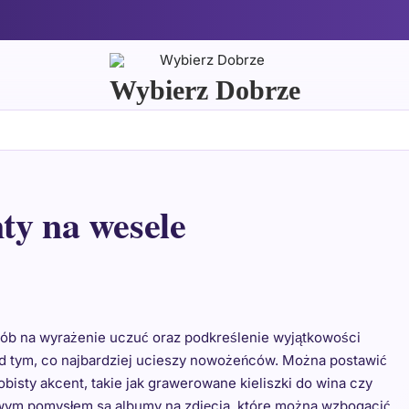
Wybierz Dobrze
ty na wesele
ób na wyrażenie uczuć oraz podkreślenie wyjątkowości
nad tym, co najbardziej ucieszy nowożeńców. Można postawić
bisty akcent, takie jak grawerowane kieliszki do wina czy
awym pomysłem są albumy na zdjęcia, które można wzbogacić