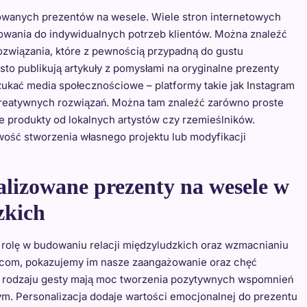
izowanych prezentów na wesele. Wiele stron internetowych
owania do indywidualnych potrzeb klientów. Można znaleźć
ozwiązania, które z pewnością przypadną do gustu
to publikują artykuły z pomysłami na oryginalne prezenty
zukać media społecznościowe – platformy takie jak Instagram
 kreatywnych rozwiązań. Można tam znaleźć zarówno proste
ne produkty od lokalnych artystów czy rzemieślników.
ość stworzenia własnego projektu lub modyfikacji
alizowane prezenty na wesele w
zkich
 rolę w budowaniu relacji międzyludzkich oraz wzmacnianiu
ńcom, pokazujemy im nasze zaangażowanie oraz chęć
go rodzaju gesty mają moc tworzenia pozytywnych wspomnień
ym. Personalizacja dodaje wartości emocjonalnej do prezentu