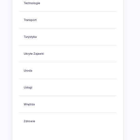
Technologie
Transport
Turystyka
Ukryte Zajawki
Uroda
Usługi
Wnętrza
Zdrowie