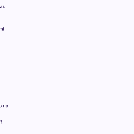
ku.
mi
b na
ą