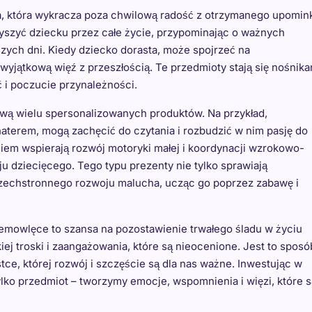
a, która wykracza poza chwilową radość z otrzymanego upomin
yszyć dziecku przez całe życie, przypominając o ważnych
zych dni. Kiedy dziecko dorasta, może spojrzeć na
yjątkową więź z przeszłością. Te przedmioty stają się nośnika
 i poczucie przynależności.
ową wielu spersonalizowanych produktów. Na przykład,
haterem, mogą zachęcić do czytania i rozbudzić w nim pasję do
iem wspierają rozwój motoryki małej i koordynacji wzrokowo-
u dziecięcego. Tego typu prezenty nie tylko sprawiają
wszechstronnego rozwoju malucha, ucząc go poprzez zabawę i
emowlęce to szansa na pozostawienie trwałego śladu w życiu
kiej troski i zaangażowania, które są nieocenione. Jest to sposó
tce, której rozwój i szczęście są dla nas ważne. Inwestując w
lko przedmiot – tworzymy emocje, wspomnienia i więzi, które s