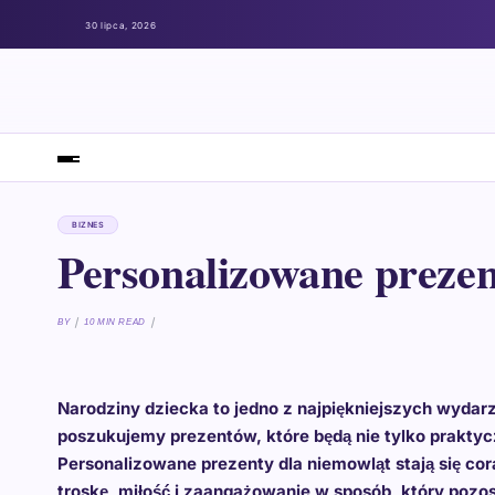
30 lipca, 2026
BIZNES
Personalizowane preze
BY
10 MIN READ
Narodziny dziecka to jedno z najpiękniejszych wyda
poszukujemy prezentów, które będą nie tylko praktyc
Personalizowane prezenty dla niemowląt stają się c
troskę, miłość i zaangażowanie w sposób, który pozo