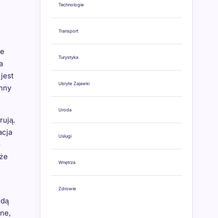
Technologie
Transport
de
Turystyka
a
jest
Ukryte Zajawki
inny
Uroda
rują.
acja
Usługi
o
 że
Wnętrza
Zdrowie
jdą
ne,