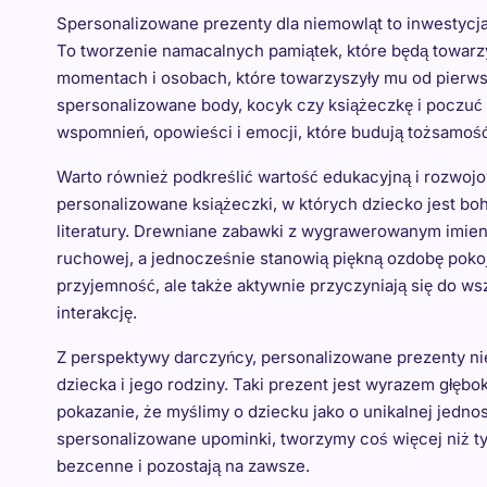
Spersonalizowane prezenty dla niemowląt to inwestycj
To tworzenie namacalnych pamiątek, które będą towarz
momentach i osobach, które towarzyszyły mu od pierws
spersonalizowane body, kocyk czy książeczkę i poczuć w
wspomnień, opowieści i emocji, które budują tożsamość
Warto również podkreślić wartość edukacyjną i rozwoj
personalizowane książeczki, w których dziecko jest bo
literatury. Drewniane zabawki z wygrawerowanym imien
ruchowej, a jednocześnie stanowią piękną ozdobę pokoj
przyjemność, ale także aktywnie przyczyniają się do 
interakcję.
Z perspektywy darczyńcy, personalizowane prezenty ni
dziecka i jego rodziny. Taki prezent jest wyrazem głębo
pokazanie, że myślimy o dziecku jako o unikalnej jednos
spersonalizowane upominki, tworzymy coś więcej niż ty
bezcenne i pozostają na zawsze.