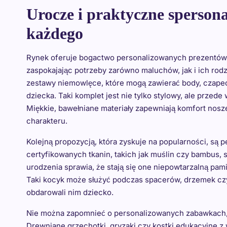
Urocze i praktyczne sperson
każdego
Rynek oferuje bogactwo personalizowanych prezentów dl
zaspokajając potrzeby zarówno maluchów, jak i ich ro
zestawy niemowlęce, które mogą zawierać body, czapecz
dziecka. Taki komplet jest nie tylko stylowy, ale przed
Miękkie, bawełniane materiały zapewniają komfort nosz
charakteru.
Kolejną propozycją, która zyskuje na popularności, są 
certyfikowanych tkanin, takich jak muślin czy bambus, s
urodzenia sprawia, że stają się one niepowtarzalną pam
Taki kocyk może służyć podczas spacerów, drzemek czy 
obdarowali nim dziecko.
Nie można zapomnieć o personalizowanych zabawkach, 
Drewniane grzechotki, gryzaki czy kostki edukacyjne 