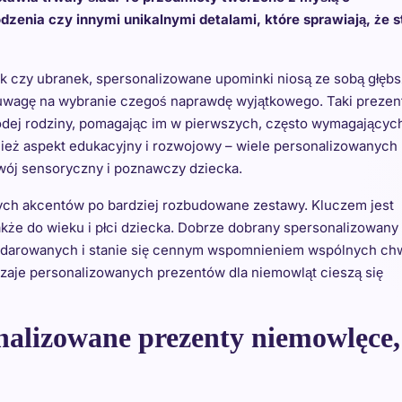
dzenia czy innymi unikalnymi detalami, które sprawiają, że s
czy ubranek, spersonalizowane upominki niosą ze sobą głęb
i uwagę na wybranie czegoś naprawdę wyjątkowego. Taki prezen
odej rodziny, pomagając im w pierwszych, często wymagającyc
nież aspekt edukacyjny i rozwojowy – wiele personalizowanych
zwój sensoryczny i poznawczy dziecka.
nych akcentów po bardziej rozbudowane zestawy. Kluczem jest
akże do wieku i płci dziecka. Dobrze dobrany spersonalizowany
darowanych i stanie się cennym wspomnieniem wspólnych chw
rodzaje personalizowanych prezentów dla niemowląt cieszą się
nalizowane prezenty niemowlęce,