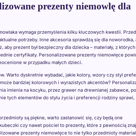
lizowane prezenty niemowlę dla
mowlaka wymaga przemyślenia kilku kluczowych kwestii. Prze
ktualne potrzeby. Inne akcesoria sprawdzą się dla noworodka, 
 aby prezent był bezpieczny dla dziecka – materiały, z których 
ednie certyfikaty. Personalizowane prezenty niemowlęce pow
ieocenione w przypadku małych dzieci.
w. Warto dyskretnie wybadać, jakie kolory, wzory czy styl prefe
 może bardziej kolorowych i wyrazistych akcentów? Personaliz
ia imienia na kocyku, przez grawer na drewnianej zabawce, p
ie tych elementów do stylu życia i preferencji rodziny sprawi,
rzedmioty są piękne, warto zastanowić się, czy będą one
kubeczki czy nawet pościel to prezenty, które z pewnością zna
izowane prezenty niemowlęce to nie tylko przedmioty material