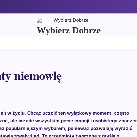
Wybierz Dobrze
nty niemowlę
rzeń w życiu. Chcąc uczcić ten wyjątkowy moment, często
zne, ale przede wszystkim pełne emocji i osobistego znaczen
oraz popularniejszym wyborem, ponieważ pozwalają wyrazić
stawia trwały ślad. To przedmioty tworzone z myślą o