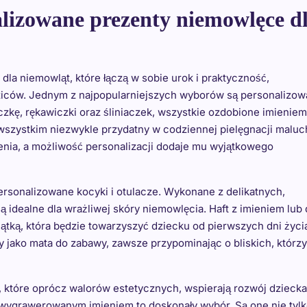
alizowane prezenty niemowlęce d
a niemowląt, które łączą w sobie urok i praktyczność,
dziców. Jednym z najpopularniejszych wyborów są personalizo
kę, rękawiczki oraz śliniaczek, wszystkie ozdobione imieniem
e wszystkim niezwykle przydatny w codziennej pielęgnacji maluc
enia, a możliwość personalizacji dodaje mu wyjątkowego
personalizowane kocyki i otulacze. Wykonane z delikatnych,
ą idealne dla wrażliwej skóry niemowlęcia. Haft z imieniem lub 
iątką, która będzie towarzyszyć dziecku od pierwszych dni życi
jako mata do zabawy, zawsze przypominając o bliskich, którzy
które oprócz walorów estetycznych, wspierają rozwój dziecka
z wygrawerowanym imieniem to doskonały wybór. Są one nie tyl