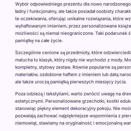
Wybór odpowiedniego prezentu dla nowo narodzonego dz
ładny i funkcjonalny, ale także posiadał osobisty chara
te oczekiwania, oferując unikalne rozwiązania, które w
wyhaftowanym imieniem, przez personalizowane książec
możliwości są niemal nieograniczone. Taki podarunek 
pamiątkę na całe życie.
Szczególnie cenione są przedmioty, które odzwiercied
malucha to klasyk, który nigdy nie wychodzi z mody. M
kompletny, stylowy zestaw. Równie popularne są perso
materiałów, ozdobione haftem z imieniem lub datą naro
ale także uroczą pamiątką pierwszych miesięcy życia.
Poza odzieżą i tekstyliami, warto zwrócić uwagę na dr
estetycznymi. Personalizowane grzechotki, kostki eduk
stanowiąc piękny element dekoracyjny pokoju. Nie moż
pozwalają zachować najpiękniejsze wspomnienia z pierw
niemowląt, stawiamy na oryginalność i emocjonalną wa