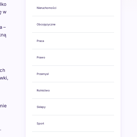
lko
Nieruchomości
ę w
Obcojęzyczne
a –
kną
Praca
Prawo
ych
Przemysł
wki,
Rolnictwo
nie
Sklepy
Sport
.