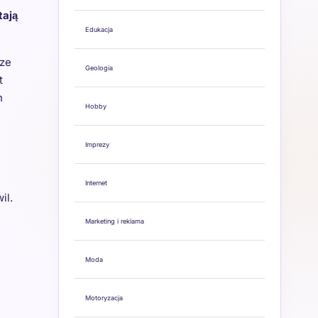
tają
Edukacja
sze
Geologia
t
h
Hobby
Imprezy
Internet
il.
Marketing i reklama
Moda
Motoryzacja