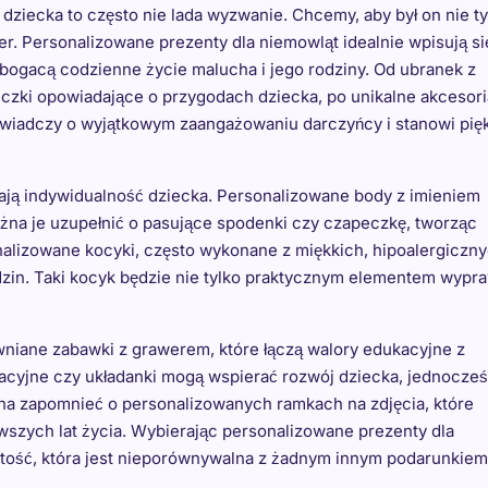
iecka to często nie lada wyzwanie. Chcemy, aby był on nie ty
kter. Personalizowane prezenty dla niemowląt idealnie wpisują si
zbogacą codzienne życie malucha i jego rodziny. Od ubranek z
zki opowiadające o przygodach dziecka, po unikalne akcesori
świadczy o wyjątkowym zaangażowaniu darczyńcy i stanowi pię
lają indywidualność dziecka. Personalizowane body z imieniem
ożna je uzupełnić o pasujące spodenki czy czapeczkę, tworząc
nalizowane kocyki, często wykonane z miękkich, hipoalergiczn
dzin. Taki kocyk będzie nie tylko praktycznym elementem wypra
ewniane zabawki z grawerem, które łączą walory edukacyjne z
acyjne czy układanki mogą wspierać rozwój dziecka, jednocześ
na zapomnieć o personalizowanych ramkach na zdjęcia, które
szych lat życia. Wybierając personalizowane prezenty dla
rtość, która jest nieporównywalna z żadnym innym podarunkiem