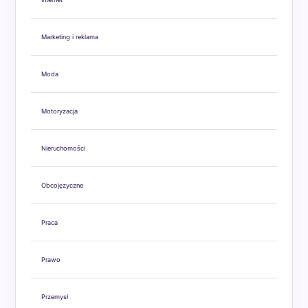
Marketing i reklama
Moda
Motoryzacja
Nieruchomości
Obcojęzyczne
Praca
Prawo
Przemysł