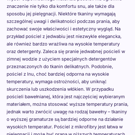
znaczenie nie tylko dla komfortu snu, ale także dla
sposobu jej pielęgnacji. Niektóre tkaniny wymagają
szczególnej uwagi i delikatności podczas prania, aby
zachować swoje właściwości i estetyczny wygląd. Na
przykład pościel z jedwabiu jest niezwykle elegancka,
ale również bardzo wrażliwa na wysokie temperatury
oraz detergenty. Zaleca się pranie jedwabnej pościeli w
zimnej wodzie z użyciem specjalnych detergentów
przeznaczonych do tkanin delikatnych. Podobnie,
pościel z lnu, choć bardziej odporna na wysokie
temperatury, wymaga ostrożności, aby uniknąć
skurczenia lub uszkodzenia włókien. W przypadku
pościeli bawełnianej, która jest najczęściej wybieranym
materiałem, można stosować wyższe temperatury prania,
jednak warto zwrócić uwagę na rodzaj bawełny – tkaniny
o wyższej gramaturze są bardziej odporne na działanie
wysokich temperatur. Pościel z mikrofibry jest łatwa w
pielęgnacji i może być prana w niższych temperaturach,