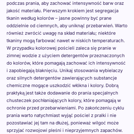
podczas prania, aby zachować intensywność barw oraz
jakość materiału. Pierwszym krokiem jest segregacja
tkanin według kolorów – jasne powinny być prane
oddzielnie od ciemnych, aby uniknąć przebarwień. Warto
również zwrócić uwagę na skład materiału; niektóre
tkaniny mogą farbować nawet w niskich temperaturach.
W przypadku kolorowej pościeli zaleca się pranie w
zimnej wodzie z użyciem detergentów przeznaczonych
do kolorów, które pomagają zachować ich intensywność
i zapobiegają blaknięciu. Unikaj stosowania wybielaczy
oraz silnych detergentów zawierających substancje
chemiczne mogące uszkodzić włókna i kolory. Dobrą
praktyką jest także dodawanie do prania specjalnych
chusteczek pochłaniających kolory, które pomagają w
ochronie przed przebarwieniami. Po zakończeniu cyklu
prania warto natychmiast wyjąć pościel z pralki i nie
pozostawiać jej tam na dłużej, ponieważ wilgoć może
sprzyjać rozwojowi pleśni i nieprzyjemnych zapachów.