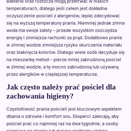
Bakterie oraz roztocza mogą przetrwać w niskich
temperaturach, dlatego jeśli celem jest dokładne
oczyszczenie pościeli z alergenów, lepiej zdecydować
się na wyższą temperaturę prania. Niemniej jednak zimna
woda ma swoje zalety – przede wszystkim oszczędza
energię i zmniejsza rachunki za prąd. Dodatkowo pranie
w zimnej wodzie zmniejsza ryzyko skurczenia materiału
oraz blaknięcia kolorów. Dlatego wiele osób decyduje się
na mieszankę metod – pierze mniej zabrudzoną pościel
w zimnej wodzie, a tę mocno zabrudzoną lub używaną
przez alergików w cieplejszej temperaturze.
Jak często należy prać pościel dla
zachowania higieny?
Częstotliwość prania pościeli jest kluczowym aspektem
dbania o zdrowie i komfort snu. Eksperci zalecają, aby
pościel prać co najmniej raz na dwa tygodnie, a osoby
cierpiące na alergie lub mające problemy skórne