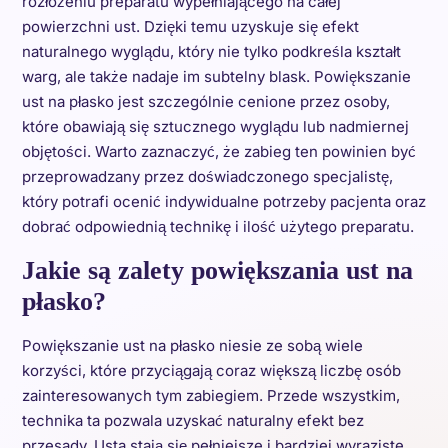
rozłożeniu preparatu wypełniającego na całej
powierzchni ust. Dzięki temu uzyskuje się efekt
naturalnego wyglądu, który nie tylko podkreśla kształt
warg, ale także nadaje im subtelny blask. Powiększanie
ust na płasko jest szczególnie cenione przez osoby,
które obawiają się sztucznego wyglądu lub nadmiernej
objętości. Warto zaznaczyć, że zabieg ten powinien być
przeprowadzany przez doświadczonego specjalistę,
który potrafi ocenić indywidualne potrzeby pacjenta oraz
dobrać odpowiednią technikę i ilość użytego preparatu.
Jakie są zalety powiększania ust na
płasko?
Powiększanie ust na płasko niesie ze sobą wiele
korzyści, które przyciągają coraz większą liczbę osób
zainteresowanych tym zabiegiem. Przede wszystkim,
technika ta pozwala uzyskać naturalny efekt bez
przesady. Usta stają się pełniejsze i bardziej wyraziste,