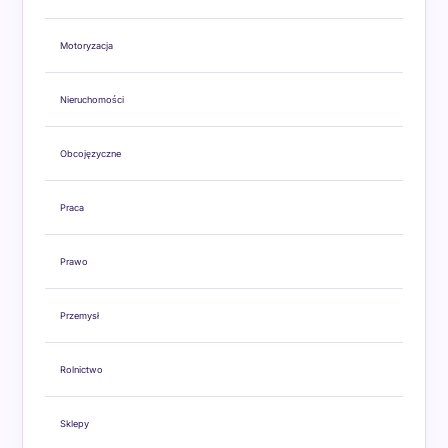
Motoryzacja
Nieruchomości
Obcojęzyczne
Praca
Prawo
Przemysł
Rolnictwo
Sklepy