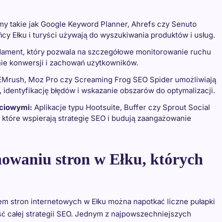
my takie jak Google Keyword Planner, Ahrefs czy Senuto
cy Ełku i turyści używają do wyszukiwania produktów i usług.
dament, który pozwala na szczegółowe monitorowanie ruchu
enie konwersji i zachowań użytkowników.
EMrush, Moz Pro czy Screaming Frog SEO Spider umożliwiają
identyfikację błędów i wskazanie obszarów do optymalizacji.
ściowymi:
Aplikacje typu Hootsuite, Buffer czy Sprout Social
w, które wspierają strategię SEO i budują zaangażowanie
nowaniu stron w Ełku, których
em stron internetowych w Ełku można napotkać liczne pułapki
ść całej strategii SEO. Jednym z najpowszechniejszych