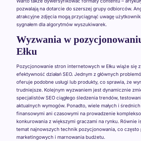
Warto także dywersyfikować formaty contentu – artykuły 
pozwalają na dotarcie do szerszej grupy odbiorców. Ang
atrakcyjne zdjęcia mogą przyciągnąć uwagę użytkowników
sygnałem dla algorytmów wyszukiwarek.
Wyzwania w pozycjonowani
Ełku
Pozycjonowanie stron internetowych w Ełku wiąże się 
efektywność działań SEO. Jednym z głównych problemów 
oferuje podobne usługi lub produkty, co sprawia, że wyr
trudniejsze. Kolejnym wyzwaniem jest dynamicznie zmi
specjalistów SEO ciągłego śledzenia trendów, testowan
aktualnych wymogów. Ponadto, wiele małych i średnich
finansowymi ani czasowymi na prowadzenie kompleksow
konkurowania z większymi graczami na rynku. Równie i
temat najnowszych technik pozycjonowania, co często
marketingowych i marnowania budżetu.