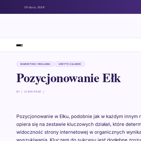
20 lipca, 2026
MARKETING I REKLAMA
UKRYTE ZAJAWKI
Pozycjonowanie Ełk
BY
10 MIN READ
Pozycjonowanie w Ełku, podobnie jak w każdym innym 
opiera się na zestawie kluczowych działań, które determ
widoczność strony internetowej w organicznych wynik
wyszukiwania. Kluczem do sukcesu jest dogłębne zrozum