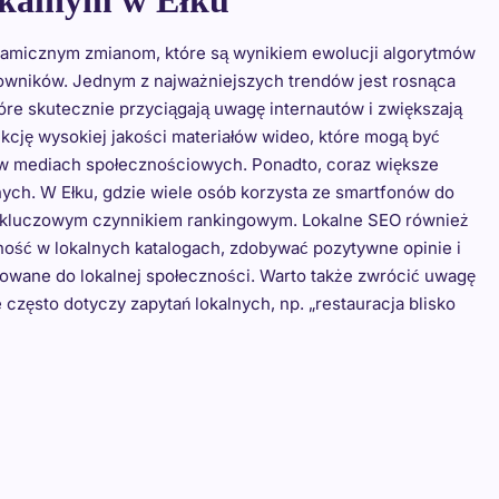
okalnym w Ełku
amicznym zmianom, które są wynikiem ewolucji algorytmów
kowników. Jednym z najważniejszych trendów jest rosnąca
tóre skutecznie przyciągają uwagę internautów i zwiększają
cję wysokiej jakości materiałów wideo, które mogą być
i w mediach społecznościowych. Ponadto, coraz większe
ych. W Ełku, gdzie wiele osób korzysta ze smartfonów do
ię kluczowym czynnikiem rankingowym. Lokalne SEO również
ność w lokalnych katalogach, zdobywać pozytywne opinie i
rowane do lokalnej społeczności. Warto także zwrócić uwagę
zęsto dotyczy zapytań lokalnych, np. „restauracja blisko