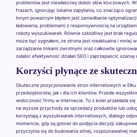
problemów jest niewłaściwy dobór słów kluczowych. Wie
frazach, ignorując lokalne zapytania, co znacząco ograni
Innym poważnym błędem jest zaniedbanie optymalizacj
ładowania, problemami z responsywnością na urządzen
roboty wyszukiwarek. Równie szkodliwy jest brak regul
może być sygnałem, że strona jest nieaktualna i mniej
zarządzanie linkami zwrotnymi oraz całkowite ignorowani
osłabić efektywność działań SEO i zaprzepaścić szansę 
Korzyści płynące ze skutecz
Skuteczne pozycjonowanie stron internetowych w Ełku 
przedsiębiorstw, jak i dla ich klientów. Przede wszystk
widoczność firmy w internecie. To z kolei przekłada si
na wyższe przychody ze sprzedaży produktów lub usług
korzystają z wyszukiwarek internetowych, dlatego odpo
momencie, gdy są gotowi do podjęcia decyzji zakupow
przyczynia się do budowania silnej, rozpoznawalnej marki