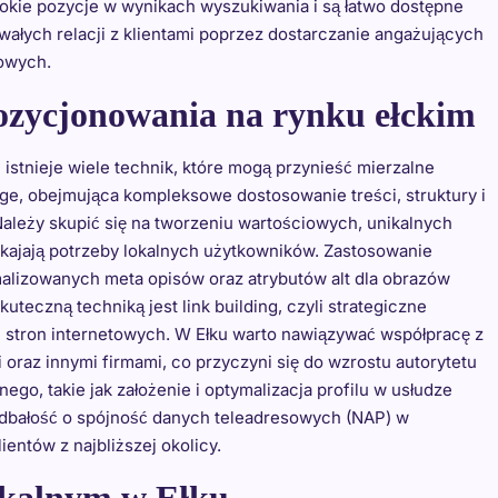
okie pozycje w wynikach wyszukiwania i są łatwo dostępne
wałych relacji z klientami poprzez dostarczanie angażujących
owych.
pozycjonowania na rynku ełckim
istnieje wiele technik, które mogą przynieść mierzalne
ge, obejmująca kompleksowe dostosowanie treści, struktury i
leży skupić się na tworzeniu wartościowych, unikalnych
pokajają potrzeby lokalnych użytkowników. Zastosowanie
malizowanych meta opisów oraz atrybutów alt dla obrazów
teczną techniką jest link building, czyli strategiczne
 stron internetowych. W Ełku warto nawiązywać współpracę z
 oraz innymi firmami, co przyczyni się do wzrostu autorytetu
go, takie jak założenie i optymalizacja profilu w usłudze
y dbałość o spójność danych teleadresowych (NAP) w
ientów z najbliższej okolicy.