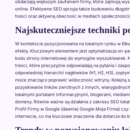
obdarzają większym zaufaniem firmy, które zajmują wys
online. Efektywne SEO sprzyja także budowaniu długotr
treści oraz aktywną obecność w mediach społeczności
Najskuteczniejsze techniki 
W kontekście pozycjonowania na lokalnym rynku w Ełku 
efekty. Kluczowym elementem jest optymalizacja on-pa
kodu strony internetowej do wymogów wyszukiwarek. Na
treści, które precyzyjnie odpowiadają na pytania i zas
odpowiedniej hierarchii nagłówków (H1, H2, H3), zopty
może znacząco poprawić widoczność witryny. Kolejną sku
pozyskiwanie linków zwrotnych z innych, wiarygodnych
lokalnymi portalami informacyjnymi, blogerami, mediami
domeny. Równie ważne są działania z zakresu SEO lokalne
Profil Firmy w Google (dawniej Google Moja Firma) cz
internecie, co ma kluczowe znaczenie dla dotarcia do kl