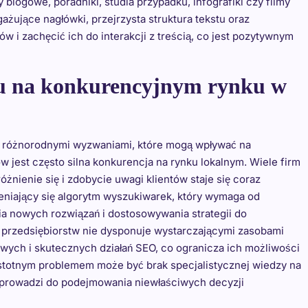
blogowe, poradniki, studia przypadku, infografiki czy filmy
ażujące nagłówki, przejrzysta struktura tekstu oraz
 i zachęcić ich do interakcji z treścią, co jest pozytywnym
u na konkurencyjnym rynku w
z różnorodnymi wyzwaniami, które mogą wpływać na
jest często silna konkurencja na rynku lokalnym. Wiele firm
óżnienie się i zdobycie uwagi klientów staje się coraz
eniający się algorytm wyszukiwarek, który wymaga od
ia nowych rozwiązań i dostosowywania strategii do
 przedsiębiorstw nie dysponuje wystarczającymi zasobami
ych i skutecznych działań SEO, co ogranicza ich możliwości
stotnym problemem może być brak specjalistycznej wiedzy na
 prowadzi do podejmowania niewłaściwych decyzji