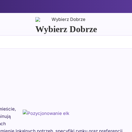
Wybierz Dobrze
mieście,
inują
ach
ienie lokalnych potrzeb, specyfiki rynku oraz preferencji