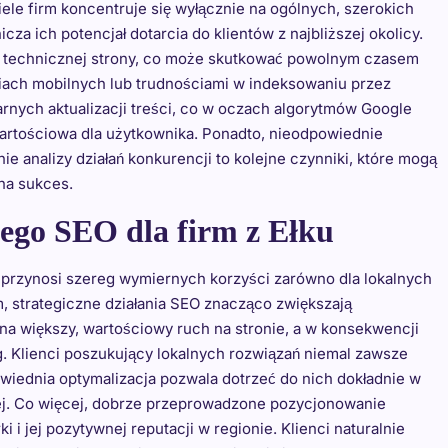
le firm koncentruje się wyłącznie na ogólnych, szerokich
cza ich potencjał dotarcia do klientów z najbliższej okolicy.
i technicznej strony, co może skutkować powolnym czasem
iach mobilnych lub trudnościami w indeksowaniu przez
arnych aktualizacji treści, co w oczach algorytmów Google
 wartościowa dla użytkownika. Ponadto, nieodpowiednie
e analizy działań konkurencji to kolejne czynniki, które mogą
na sukces.
nego SEO dla firm z Ełku
przynosi szereg wymiernych korzyści zarówno dla lokalnych
im, strategiczne działania SEO znacząco zwiększają
ę na większy, wartościowy ruch na stronie, a w konsekwencji
. Klienci poszukujący lokalnych rozwiązań niemal zawsze
wiednia optymalizacja pozwala dotrzeć do nich dokładnie w
ej. Co więcej, dobrze przeprowadzone pozycjonowanie
 i jej pozytywnej reputacji w regionie. Klienci naturalnie