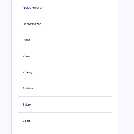
Nieruchomości
Obcojęzyczne
Praca
Prawo
Przemysł
Rolnictwo
Sklepy
Sport