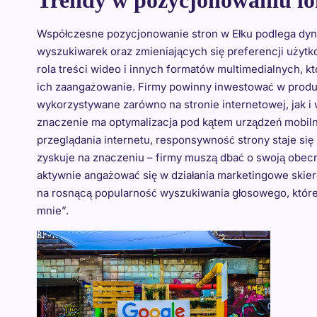
Trendy w pozycjonowaniu l
Współczesne pozycjonowanie stron w Ełku podlega dyn
wyszukiwarek oraz zmieniających się preferencji użyt
rola treści wideo i innych formatów multimedialnych, k
ich zaangażowanie. Firmy powinny inwestować w produk
wykorzystywane zarówno na stronie internetowej, jak 
znaczenie ma optymalizacja pod kątem urządzeń mobiln
przeglądania internetu, responsywność strony staje s
zyskuje na znaczeniu – firmy muszą dbać o swoją obec
aktywnie angażować się w działania marketingowe skie
na rosnącą popularność wyszukiwania głosowego, które c
mnie”.