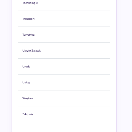
Technologie
Transport
Turystyka
Ukryte Zajawki
Uroda
Usługi
Wnętrza
Zdrowie