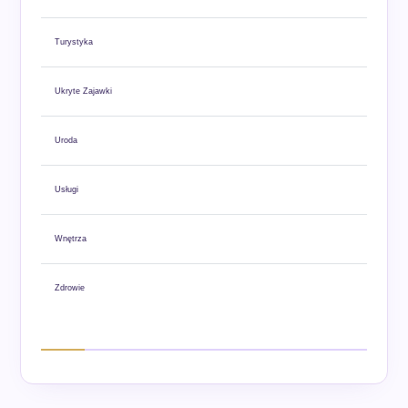
Turystyka
Ukryte Zajawki
Uroda
Usługi
Wnętrza
Zdrowie