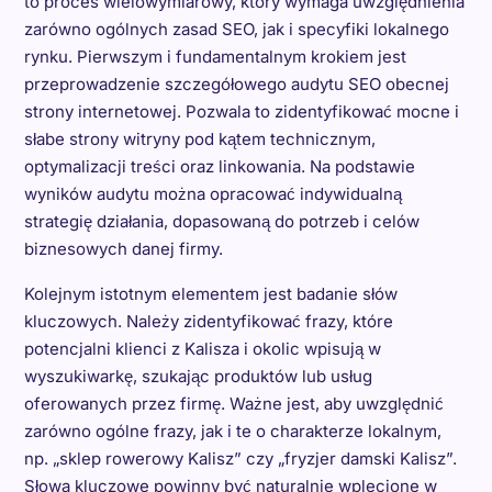
to proces wielowymiarowy, który wymaga uwzględnienia
zarówno ogólnych zasad SEO, jak i specyfiki lokalnego
rynku. Pierwszym i fundamentalnym krokiem jest
przeprowadzenie szczegółowego audytu SEO obecnej
strony internetowej. Pozwala to zidentyfikować mocne i
słabe strony witryny pod kątem technicznym,
optymalizacji treści oraz linkowania. Na podstawie
wyników audytu można opracować indywidualną
strategię działania, dopasowaną do potrzeb i celów
biznesowych danej firmy.
Kolejnym istotnym elementem jest badanie słów
kluczowych. Należy zidentyfikować frazy, które
potencjalni klienci z Kalisza i okolic wpisują w
wyszukiwarkę, szukając produktów lub usług
oferowanych przez firmę. Ważne jest, aby uwzględnić
zarówno ogólne frazy, jak i te o charakterze lokalnym,
np. „sklep rowerowy Kalisz” czy „fryzjer damski Kalisz”.
Słowa kluczowe powinny być naturalnie wplecione w