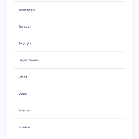
Technologie
Transport
Turystyka
Ukryte Zajawki
Uroda
Usługi
Wnętrza
Zdrowie