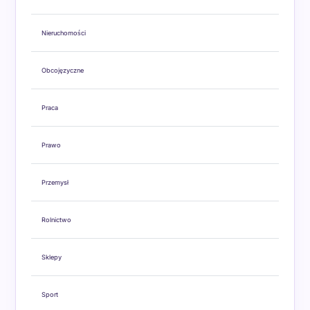
Nieruchomości
Obcojęzyczne
Praca
Prawo
Przemysł
Rolnictwo
Sklepy
Sport