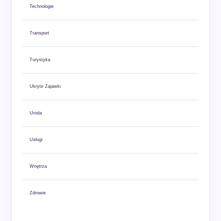
Technologie
Transport
Turystyka
Ukryte Zajawki
Uroda
Usługi
Wnętrza
Zdrowie