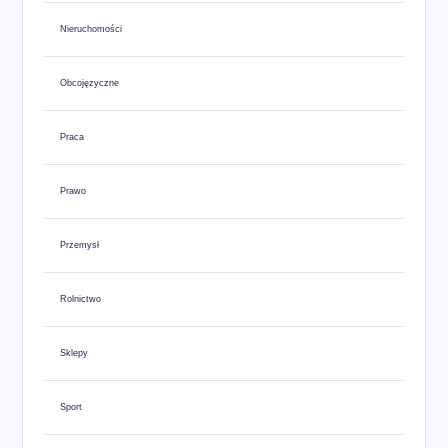
Nieruchomości
Obcojęzyczne
Praca
Prawo
Przemysł
Rolnictwo
Sklepy
Sport