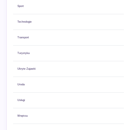
Sport
Technologie
Transport
Turystyka
Ukryte Zajawki
Uroda
Usługi
Wnętrza