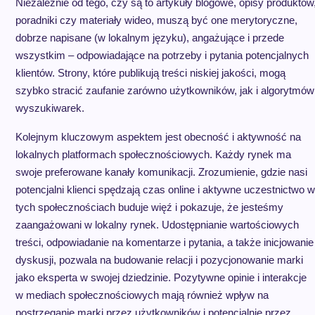
Niezależnie od tego, czy są to artykuły blogowe, opisy produktów
poradniki czy materiały wideo, muszą być one merytoryczne,
dobrze napisane (w lokalnym języku), angażujące i przede
wszystkim – odpowiadające na potrzeby i pytania potencjalnych
klientów. Strony, które publikują treści niskiej jakości, mogą
szybko stracić zaufanie zarówno użytkowników, jak i algorytmów
wyszukiwarek.
Kolejnym kluczowym aspektem jest obecność i aktywność na
lokalnych platformach społecznościowych. Każdy rynek ma
swoje preferowane kanały komunikacji. Zrozumienie, gdzie nasi
potencjalni klienci spędzają czas online i aktywne uczestnictwo w
tych społecznościach buduje więź i pokazuje, że jesteśmy
zaangażowani w lokalny rynek. Udostępnianie wartościowych
treści, odpowiadanie na komentarze i pytania, a także inicjowanie
dyskusji, pozwala na budowanie relacji i pozycjonowanie marki
jako eksperta w swojej dziedzinie. Pozytywne opinie i interakcje
w mediach społecznościowych mają również wpływ na
postrzeganie marki przez użytkowników i potencjalnie przez