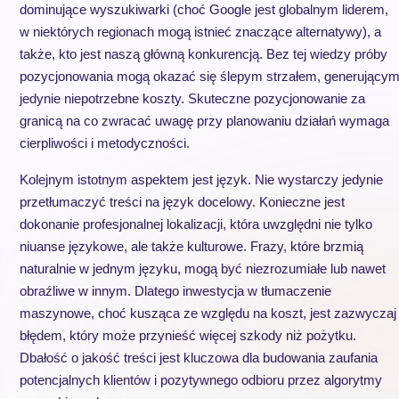
dominujące wyszukiwarki (choć Google jest globalnym liderem,
w niektórych regionach mogą istnieć znaczące alternatywy), a
także, kto jest naszą główną konkurencją. Bez tej wiedzy próby
pozycjonowania mogą okazać się ślepym strzałem, generujący
jedynie niepotrzebne koszty. Skuteczne pozycjonowanie za
granicą na co zwracać uwagę przy planowaniu działań wymaga
cierpliwości i metodyczności.
Kolejnym istotnym aspektem jest język. Nie wystarczy jedynie
przetłumaczyć treści na język docelowy. Konieczne jest
dokonanie profesjonalnej lokalizacji, która uwzględni nie tylko
niuanse językowe, ale także kulturowe. Frazy, które brzmią
naturalnie w jednym języku, mogą być niezrozumiałe lub nawet
obraźliwe w innym. Dlatego inwestycja w tłumaczenie
maszynowe, choć kusząca ze względu na koszt, jest zazwyczaj
błędem, który może przynieść więcej szkody niż pożytku.
Dbałość o jakość treści jest kluczowa dla budowania zaufania
potencjalnych klientów i pozytywnego odbioru przez algorytmy