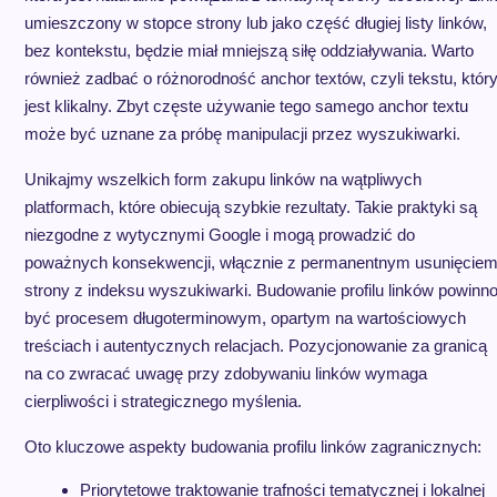
umieszczony w stopce strony lub jako część długiej listy linków,
bez kontekstu, będzie miał mniejszą siłę oddziaływania. Warto
również zadbać o różnorodność anchor textów, czyli tekstu, któr
jest klikalny. Zbyt częste używanie tego samego anchor textu
może być uznane za próbę manipulacji przez wyszukiwarki.
Unikajmy wszelkich form zakupu linków na wątpliwych
platformach, które obiecują szybkie rezultaty. Takie praktyki są
niezgodne z wytycznymi Google i mogą prowadzić do
poważnych konsekwencji, włącznie z permanentnym usunięcie
strony z indeksu wyszukiwarki. Budowanie profilu linków powinn
być procesem długoterminowym, opartym na wartościowych
treściach i autentycznych relacjach. Pozycjonowanie za granicą
na co zwracać uwagę przy zdobywaniu linków wymaga
cierpliwości i strategicznego myślenia.
Oto kluczowe aspekty budowania profilu linków zagranicznych:
Priorytetowe traktowanie trafności tematycznej i lokalnej