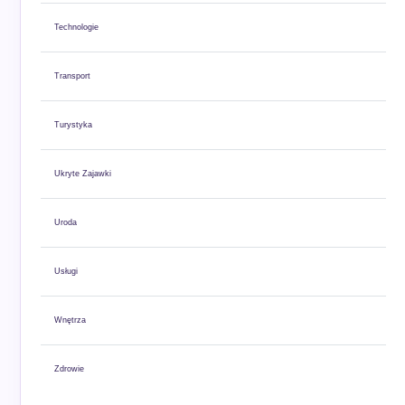
Technologie
Transport
Turystyka
Ukryte Zajawki
Uroda
Usługi
Wnętrza
Zdrowie