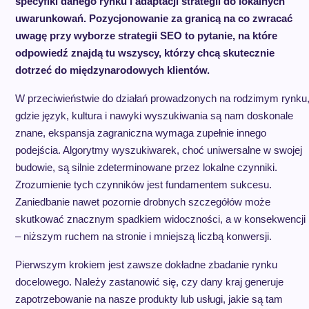
specyfiki danego rynku i adaptacji strategii do lokalnych
uwarunkowań. Pozycjonowanie za granicą na co zwracać
uwagę przy wyborze strategii SEO to pytanie, na które
odpowiedź znajdą tu wszyscy, którzy chcą skutecznie
dotrzeć do międzynarodowych klientów.
W przeciwieństwie do działań prowadzonych na rodzimym rynku
gdzie język, kultura i nawyki wyszukiwania są nam doskonale
znane, ekspansja zagraniczna wymaga zupełnie innego
podejścia. Algorytmy wyszukiwarek, choć uniwersalne w swojej
budowie, są silnie zdeterminowane przez lokalne czynniki.
Zrozumienie tych czynników jest fundamentem sukcesu.
Zaniedbanie nawet pozornie drobnych szczegółów może
skutkować znacznym spadkiem widoczności, a w konsekwencji
– niższym ruchem na stronie i mniejszą liczbą konwersji.
Pierwszym krokiem jest zawsze dokładne zbadanie rynku
docelowego. Należy zastanowić się, czy dany kraj generuje
zapotrzebowanie na nasze produkty lub usługi, jakie są tam