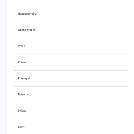
Nieruchomości
Obcojęzyczne
Praca
Prawo
Przemysł
Rolnictwo
Sklepy
Sport