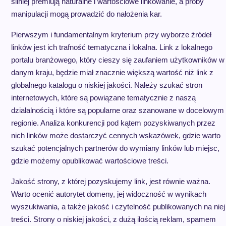
silniej premiują naturalne i wartościowe linkowanie, a próby
manipulacji mogą prowadzić do nałożenia kar.
Pierwszym i fundamentalnym kryterium przy wyborze źródeł
linków jest ich trafność tematyczna i lokalna. Link z lokalnego
portalu branżowego, który cieszy się zaufaniem użytkowników w
danym kraju, będzie miał znacznie większą wartość niż link z
globalnego katalogu o niskiej jakości. Należy szukać stron
internetowych, które są powiązane tematycznie z naszą
działalnością i które są popularne oraz szanowane w docelowym
regionie. Analiza konkurencji pod kątem pozyskiwanych przez
nich linków może dostarczyć cennych wskazówek, gdzie warto
szukać potencjalnych partnerów do wymiany linków lub miejsc,
gdzie możemy opublikować wartościowe treści.
Jakość strony, z której pozyskujemy link, jest równie ważna.
Warto ocenić autorytet domeny, jej widoczność w wynikach
wyszukiwania, a także jakość i czytelność publikowanych na niej
treści. Strony o niskiej jakości, z dużą ilością reklam, spamem