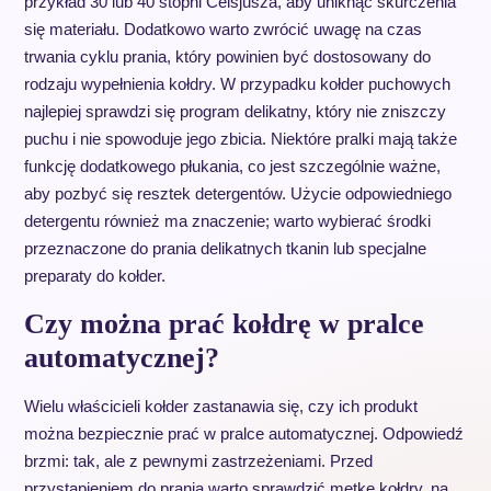
przykład 30 lub 40 stopni Celsjusza, aby uniknąć skurczenia
się materiału. Dodatkowo warto zwrócić uwagę na czas
trwania cyklu prania, który powinien być dostosowany do
rodzaju wypełnienia kołdry. W przypadku kołder puchowych
najlepiej sprawdzi się program delikatny, który nie zniszczy
puchu i nie spowoduje jego zbicia. Niektóre pralki mają także
funkcję dodatkowego płukania, co jest szczególnie ważne,
aby pozbyć się resztek detergentów. Użycie odpowiedniego
detergentu również ma znaczenie; warto wybierać środki
przeznaczone do prania delikatnych tkanin lub specjalne
preparaty do kołder.
Czy można prać kołdrę w pralce
automatycznej?
Wielu właścicieli kołder zastanawia się, czy ich produkt
można bezpiecznie prać w pralce automatycznej. Odpowiedź
brzmi: tak, ale z pewnymi zastrzeżeniami. Przed
przystąpieniem do prania warto sprawdzić metkę kołdry, na