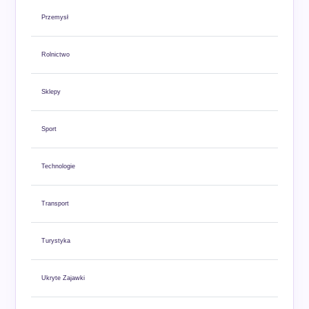
Przemysł
Rolnictwo
Sklepy
Sport
Technologie
Transport
Turystyka
Ukryte Zajawki