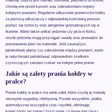
materiał. Dobrze jest również stosować pokrowce ochronne;
chronią one przed kurzem oraz zabrudzeniami między
kolejnymi praniami. Regularne odkurzanie powierzchni kołdry
za pomocą odkurzacza z odpowiednią końcówką pomoże
pozbyć się roztoczy oraz alergenów gromadzących się w
tkaninie. Warto także unikać jedzenia czy picia w łóżku;
resztki jedzenia mogą przyciągać owady oraz prowadzić do
powstawania plam na materiale. Jeśli zauważysz
jakiekolwiek plamy czy zabrudzenia między praniami, warto
je natychmiast potraktować odpowiednim środkiem
czyszczącym zamiast czekać na kolejne pełne pranie.
Jakie są zalety prania kołdry w
pralce?
Pranie kołdry w pralce ma wiele zalet, które czynią tę metodę
niezwykle wygodną i efektywną. Przede wszystkim, pralka
automatyczna oszczędza czas i wysiłek, eliminując
konieczność ręcznego czyszczenia, co bywa męczące i