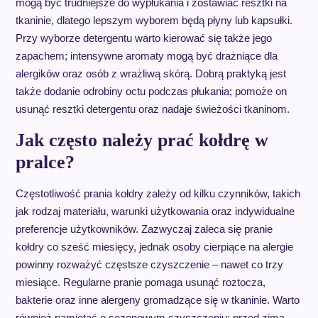
mogą być trudniejsze do wypłukania i zostawiać resztki na
tkaninie, dlatego lepszym wyborem będą płyny lub kapsułki.
Przy wyborze detergentu warto kierować się także jego
zapachem; intensywne aromaty mogą być drażniące dla
alergików oraz osób z wrażliwą skórą. Dobrą praktyką jest
także dodanie odrobiny octu podczas płukania; pomoże on
usunąć resztki detergentu oraz nadaje świeżości tkaninom.
Jak często należy prać kołdrę w
pralce?
Częstotliwość prania kołdry zależy od kilku czynników, takich
jak rodzaj materiału, warunki użytkowania oraz indywidualne
preferencje użytkowników. Zazwyczaj zaleca się pranie
kołdry co sześć miesięcy, jednak osoby cierpiące na alergie
powinny rozważyć częstsze czyszczenie – nawet co trzy
miesiące. Regularne pranie pomaga usunąć roztocza,
bakterie oraz inne alergeny gromadzące się w tkaninie. Warto
również pamiętać o sezonowym czyszczeniu; przed zimą