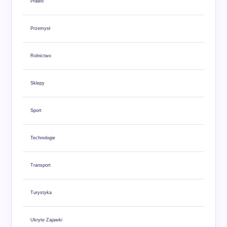
Prawo
Przemysł
Rolnictwo
Sklepy
Sport
Technologie
Transport
Turystyka
Ukryte Zajawki