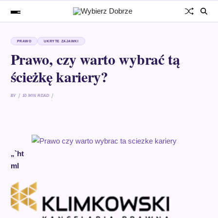
PRAWO
UKRYTE ZAJAWKI
Prawo, czy warto wybrać tą
ścieżkę kariery?
BY
10 MIN READ
„`ht
ml