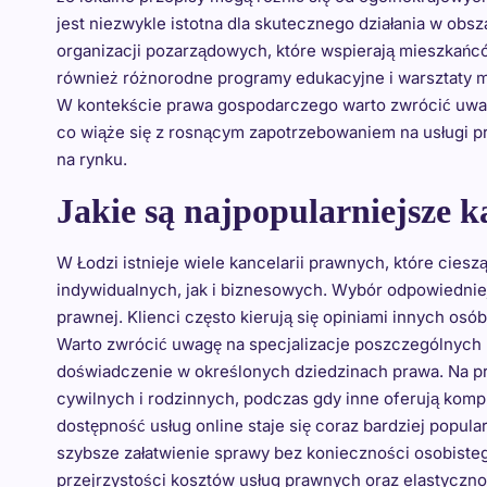
jest niezwykle istotna dla skutecznego działania w obsz
organizacji pozarządowych, które wspierają mieszkań
również różnorodne programy edukacyjne i warsztaty m
W kontekście prawa gospodarczego warto zwrócić uwag
co wiąże się z rosnącym zapotrzebowaniem na usługi p
na rynku.
Jakie są najpopularniejsze 
W Łodzi istnieje wiele kancelarii prawnych, które cie
indywidualnych, jak i biznesowych. Wybór odpowiedniej
prawnej. Klienci często kierują się opiniami innych o
Warto zwrócić uwagę na specjalizacje poszczególnych k
doświadczenie w określonych dziedzinach prawa. Na prz
cywilnych i rodzinnych, podczas gdy inne oferują kom
dostępność usług online staje się coraz bardziej popula
szybsze załatwienie sprawy bez konieczności osobisteg
przejrzystości kosztów usług prawnych oraz elastycznoś