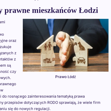
my prawne mieszkańców Łodzi
ami
awo
yjne oraz
szukuje
ązanych z
ntaktów z
mem są
sność czy
Prawo Łódź
owych.
 prawnego
aw
i do rosnącego zainteresowania tematyką prawa
y przepisów dotyczących RODO sprawiają, że wiele firm
iu się do nowych regulacji.