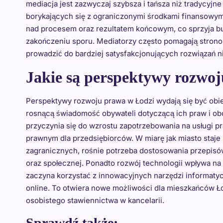
mediacja jest zazwyczaj szybsza i tańsza niż tradycyj
borykających się z ograniczonymi środkami finansowym
nad procesem oraz rezultatem końcowym, co sprzyja b
zakończeniu sporu. Mediatorzy często pomagają stronom
prowadzić do bardziej satysfakcjonujących rozwiązań n
Jakie są perspektywy rozwo
Perspektywy rozwoju prawa w Łodzi wydają się być obi
rosnącą świadomość obywateli dotyczącą ich praw i obo
przyczynia się do wzrostu zapotrzebowania na usługi 
prawnym dla przedsiębiorców. W miarę jak miasto staje 
zagranicznych, rośnie potrzeba dostosowania przepisów
oraz społecznej. Ponadto rozwój technologii wpływa na
zaczyna korzystać z innowacyjnych narzędzi informaty
online. To otwiera nowe możliwości dla mieszkańców 
osobistego stawiennictwa w kancelarii.
Sprawdź także: