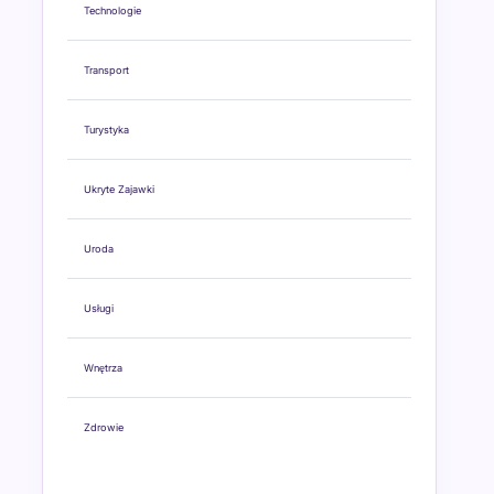
Technologie
Transport
Turystyka
Ukryte Zajawki
Uroda
Usługi
Wnętrza
Zdrowie