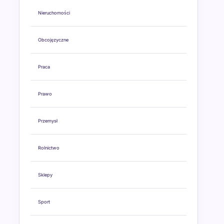
Nieruchomości
Obcojęzyczne
Praca
Prawo
Przemysł
Rolnictwo
Sklepy
Sport