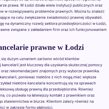
arze prawa. W Łodzi działa wiele instytucji publicznych oraz
ców w rozwiązywaniu problemów prawnych. Można tu znaleźć
ające na celu zwiększenie świadomości prawnej obywateli.
ę na dynamiczny rozwój sektora przedsiębiorczości w Łodzi,
rawne związane z zakładaniem firm oraz ich funkcjonowaniem
kancelarie prawne w Łodzi
szą się dużym uznaniem zarówno wśród klientów
 kancelarii jest kluczowy dla uzyskania skutecznej pomocy
sób oraz rekomendacjami znajomych przy wyborze prawnika.
ancelarii, ponieważ niektóre z nich mogą mieć większe
ykład niektóre kancelarie koncentrują się na sprawach
pleksową obsługę prawną dla przedsiębiorstw. Również
rna, co pozwala na łatwiejszy kontakt z prawnikiem oraz
o stawiennictwa w biurze. Klientom zależy również na
ci w zakresie formy płatności.