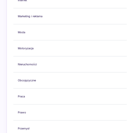
Internet
Marketing i reklama
Moda
Motoryzacja
Nieruchomości
Obcojęzyczne
Praca
Prawo
Przemysł