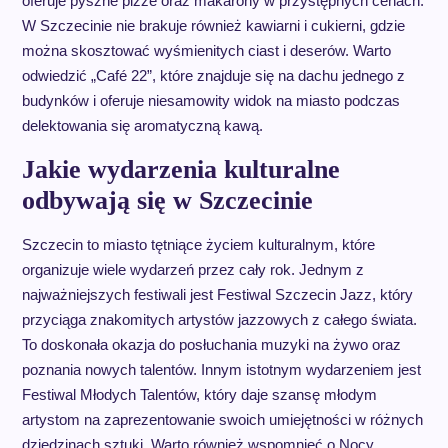
oferuje pyszne pizze oraz makarony w przystępnych cenach.
W Szczecinie nie brakuje również kawiarni i cukierni, gdzie
można skosztować wyśmienitych ciast i deserów. Warto
odwiedzić „Café 22”, które znajduje się na dachu jednego z
budynków i oferuje niesamowity widok na miasto podczas
delektowania się aromatyczną kawą.
Jakie wydarzenia kulturalne
odbywają się w Szczecinie
Szczecin to miasto tętniące życiem kulturalnym, które
organizuje wiele wydarzeń przez cały rok. Jednym z
najważniejszych festiwali jest Festiwal Szczecin Jazz, który
przyciąga znakomitych artystów jazzowych z całego świata.
To doskonała okazja do posłuchania muzyki na żywo oraz
poznania nowych talentów. Innym istotnym wydarzeniem jest
Festiwal Młodych Talentów, który daje szansę młodym
artystom na zaprezentowanie swoich umiejętności w różnych
dziedzinach sztuki. Warto również wspomnieć o Nocy