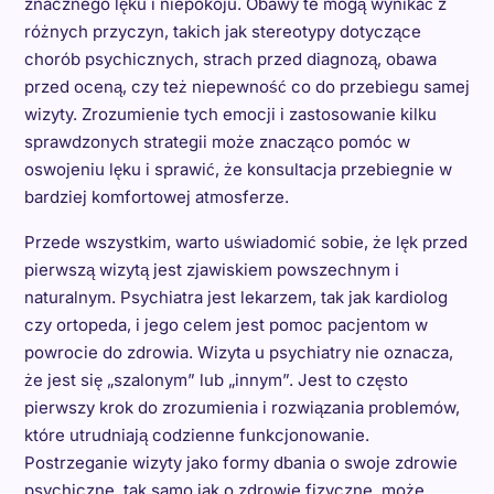
znacznego lęku i niepokoju. Obawy te mogą wynikać z
różnych przyczyn, takich jak stereotypy dotyczące
chorób psychicznych, strach przed diagnozą, obawa
przed oceną, czy też niepewność co do przebiegu samej
wizyty. Zrozumienie tych emocji i zastosowanie kilku
sprawdzonych strategii może znacząco pomóc w
oswojeniu lęku i sprawić, że konsultacja przebiegnie w
bardziej komfortowej atmosferze.
Przede wszystkim, warto uświadomić sobie, że lęk przed
pierwszą wizytą jest zjawiskiem powszechnym i
naturalnym. Psychiatra jest lekarzem, tak jak kardiolog
czy ortopeda, i jego celem jest pomoc pacjentom w
powrocie do zdrowia. Wizyta u psychiatry nie oznacza,
że jest się „szalonym” lub „innym”. Jest to często
pierwszy krok do zrozumienia i rozwiązania problemów,
które utrudniają codzienne funkcjonowanie.
Postrzeganie wizyty jako formy dbania o swoje zdrowie
psychiczne, tak samo jak o zdrowie fizyczne, może