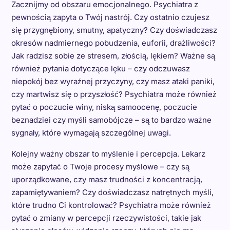
Zacznijmy od obszaru emocjonalnego. Psychiatra z
pewnością zapyta o Twój nastrój. Czy ostatnio czujesz
się przygnębiony, smutny, apatyczny? Czy doświadczasz
okresów nadmiernego pobudzenia, euforii, drażliwości?
Jak radzisz sobie ze stresem, złością, lękiem? Ważne są
również pytania dotyczące lęku – czy odczuwasz
niepokój bez wyraźnej przyczyny, czy masz ataki paniki,
czy martwisz się o przyszłość? Psychiatra może również
pytać o poczucie winy, niską samoocenę, poczucie
beznadziei czy myśli samobójcze – są to bardzo ważne
sygnały, które wymagają szczególnej uwagi.
Kolejny ważny obszar to myślenie i percepcja. Lekarz
może zapytać o Twoje procesy myślowe – czy są
uporządkowane, czy masz trudności z koncentracją,
zapamiętywaniem? Czy doświadczasz natrętnych myśli,
które trudno Ci kontrolować? Psychiatra może również
pytać o zmiany w percepcji rzeczywistości, takie jak