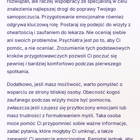
rozwiązań, ale raczej współpracy ze specjalistą w celu
znalezienia najlepszej drogi do poprawy Twojego
samopoczucia. Przygotowanie emocjonalne również
odgrywa kluczową rolę. Postaraj się podejść do wizyty z
otwartością i zaufaniem do lekarza. Nie oceniaj siebie
ani swoich problemów. Psychiatra jest po to, aby Ci
pomóc, a nie oceniać. Zrozumienie tych podstawowych
kroków przygotowawczych pozwoli Ci poczuć się
pewniej i bardziej komfortowo podczas pierwszego
spotkania.
Dodatkowo, jeśli masz możliwość, warto pomyśleć o
wsparciu ze strony bliskiej osoby. Obecność kogoś
zaufanego podczas wizyty może być pomocna,
zwłaszcza jeśli czujesz się przytłoczony emocjami lub
masz trudności z formułowaniem myśli. Taka osoba
może pomóc Ci przypomnieć sobie ważne informacje,
zadać pytania, które mogłyby Ci umknąć, a także
zapewnić Ci wsparcie emocjonalne. Pamiętaj jednak, aby