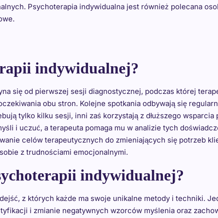
lnych. Psychoterapia indywidualna jest również polecana os
iowe.
rapii indywidualnej?
a się od pierwszej sesji diagnostycznej, podczas której terap
 oczekiwania obu stron. Kolejne spotkania odbywają się regular
ebują tylko kilku sesji, inni zaś korzystają z dłuższego wsparcia
śli i uczuć, a terapeuta pomaga mu w analizie tych doświad
wanie celów terapeutycznych do zmieniających się potrzeb kl
sobie z trudnościami emocjonalnymi.
sychoterapii indywidualnej?
ejść, z których każde ma swoje unikalne metody i techniki. Jed
ntyfikacji i zmianie negatywnych wzorców myślenia oraz zacho