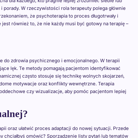
a dla każdego, kto pragnie lepiej zrozumieć siebie lub
i porady. W rzeczywistości rola terapeuty polega głównie
zekonaniem, że psychoterapia to proces długotrwały i
jest również to, że nie każdy musi być gotowy na terapię –
dze do zdrowia psychicznego i emocjonalnego. W terapii
ujące lęk. Te metody pomagają pacjentom identyfikować
micznej często stosuje się technikę wolnych skojarzeń,
adome motywacje oraz konflikty wewnętrzne. Terapia
ia oddechowe czy wizualizacje, aby pomóc pacjentom lepiej
ualnej?
ii oraz ułatwić proces adaptacji do nowej sytuacji. Przede
my chciałbyś omówić? Sporządzenie listy pytań lub tematów