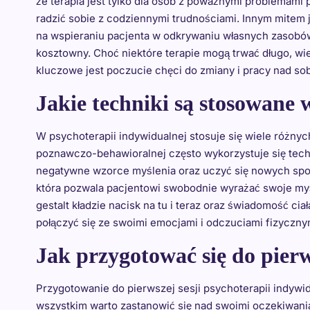
że terapia jest tylko dla osób z poważnymi problemami
radzić sobie z codziennymi trudnościami. Innym mitem j
na wspieraniu pacjenta w odkrywaniu własnych zasobów 
kosztowny. Choć niektóre terapie mogą trwać długo, wie
kluczowe jest poczucie chęci do zmiany i pracy nad so
Jakie techniki są stosowane 
W psychoterapii indywidualnej stosuje się wiele różny
poznawczo-behawioralnej często wykorzystuje się techn
negatywne wzorce myślenia oraz uczyć się nowych spos
która pozwala pacjentowi swobodnie wyrażać swoje myś
gestalt kładzie nacisk na tu i teraz oraz świadomość c
połączyć się ze swoimi emocjami i odczuciami fizyczny
Jak przygotować się do pierw
Przygotowanie do pierwszej sesji psychoterapii indywid
wszystkim warto zastanowić się nad swoimi oczekiwania