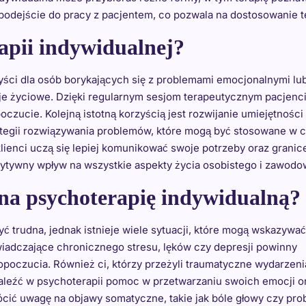
odejście do pracy z pacjentem, co pozwala na dostosowanie ter
rapii indywidualnej?
zyści dla osób borykających się z problemami emocjonalnymi l
acje życiowe. Dzięki regularnym sesjom terapeutycznym pacjen
czucie. Kolejną istotną korzyścią jest rozwijanie umiejętnośc
rategii rozwiązywania problemów, które mogą być stosowane w 
klienci uczą się lepiej komunikować swoje potrzeby oraz grani
ozytywny wpływ na wszystkie aspekty życia osobistego i zawod
na psychoterapię indywidualną?
ć trudna, jednak istnieje wiele sytuacji, które mogą wskazywać
wiadczające chronicznego stresu, lęków czy depresji powinny
poczucia. Również ci, którzy przeżyli traumatyczne wydarzeni
naleźć w psychoterapii pomoc w przetwarzaniu swoich emocji o
ócić uwagę na objawy somatyczne, takie jak bóle głowy czy pr