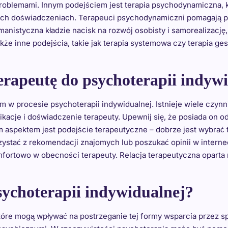
roblemami. Innym podejściem jest terapia psychodynamiczna, k
ych doświadczeniach. Terapeuci psychodynamiczni pomagają 
nistyczna kładzie nacisk na rozwój osobisty i samorealizację, 
 także inne podejścia, takie jak terapia systemowa czy terapia g
erapeutę do psychoterapii indyw
w procesie psychoterapii indywidualnej. Istnieje wiele czyn
fikacje i doświadczenie terapeuty. Upewnij się, że posiada on 
ym aspektem jest podejście terapeutyczne – dobrze jest wybra
ystać z rekomendacji znajomych lub poszukać opinii w internec
mfortowo w obecności terapeuty. Relacja terapeutyczna oparta n
psychoterapii indywidualnej?
które mogą wpływać na postrzeganie tej formy wsparcia przez s