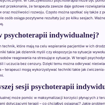
 psychicznymi. W rzeczywistości psychoterapia może być pomocn
est przekonanie, że terapeuta zawsze daje gotowe rozwiązania 
oraz możliwości rozwoju. Często można spotkać się także z pr
le osób osiąga pozytywne rezultaty już po kilku sesjach. Ważne 
bą.
w psychoterapii indywidualnej?
ch technik, które mają na celu wspieranie pacjentów w ich dro
iki takie jak dziennik myśli czy ekspozycja na sytuacje wywoł
obów reagowania na stresujące sytuacje. W terapii psychodyna
li i uczucia bez cenzury. Dzięki temu można odkrywać nieświ
iała – terapeuci mogą wykorzystywać techniki takie jak ćwiczen
mi.
szej sesji psychoterapii indywid
ualnej może pomóc w maksymalizacji korzyści płynących z terap
mi dotyczącymi terapii – co chciałbyś osiągnąć? Jakie proble