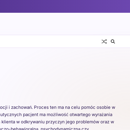
emocji i zachowań. Proces ten ma na celu pomóc osobie w
rapeutycznych pacjent ma możliwość otwartego wyrażania
ra klienta w odkrywaniu przyczyn jego problemów oraz w
awczo-behawioralną, psychodynamiczną czy