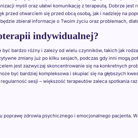
zacji myśli oraz ułatwi komunikację z terapeutą. Dobrze jest 
k przed otwarciem się przed obcą osobą, jak i nadzieję na po
 będzie zbierał informacje o Twoim życiu oraz problemach, dl
oterapii indywidualnej?
 być bardzo różny i zależy od wielu czynników, takich jak rod
ytywne zmiany już po kilku sesjach, podczas gdy inni mogą po
j celem jest zazwyczaj skoncentrowanie się na konkretnych pr
a może być bardziej kompleksowa i skupiać się na głębszych k
egularność sesji – większość terapeutów zaleca spotkania raz
elu poprawę zdrowia psychicznego i emocjonalnego pacjenta. 