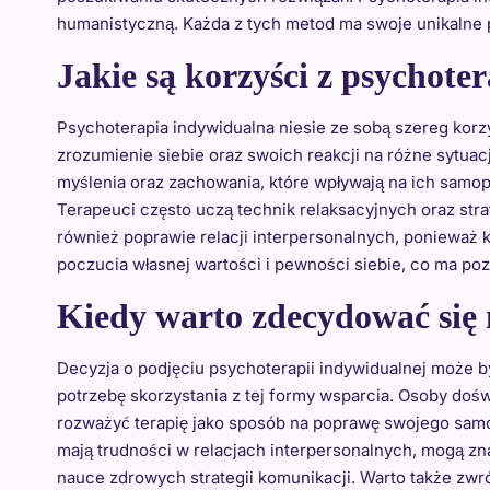
humanistyczną. Każda z tych metod ma swoje unikalne p
Jakie są korzyści z psychote
Psychoterapia indywidualna niesie ze sobą szereg kor
zrozumienie siebie oraz swoich reakcji na różne sytu
myślenia oraz zachowania, które wpływają na ich samopo
Terapeuci często uczą technik relaksacyjnych oraz st
również poprawie relacji interpersonalnych, ponieważ 
poczucia własnej wartości i pewności siebie, co ma p
Kiedy warto zdecydować się 
Decyzja o podjęciu psychoterapii indywidualnej może by
potrzebę skorzystania z tej formy wsparcia. Osoby doś
rozważyć terapię jako sposób na poprawę swojego samo
mają trudności w relacjach interpersonalnych, mogą z
nauce zdrowych strategii komunikacji. Warto także zwr