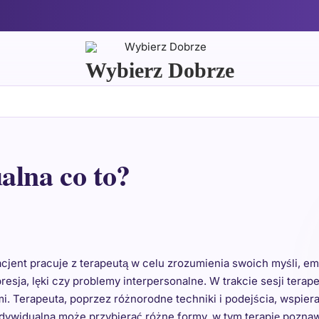
Wybierz Dobrze
alna co to?
pacjent pracuje z terapeutą w celu zrozumienia swoich myśli, 
presja, lęki czy problemy interpersonalne. W trakcie sesji te
i. Terapeuta, poprzez różnorodne techniki i podejścia, wspie
ndywidualna może przybierać różne formy, w tym terapię pozn