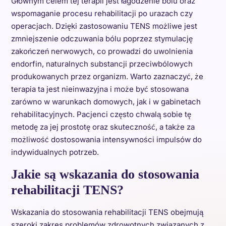
Głównym celem tej terapii jest łagodzenie bólu oraz
wspomaganie procesu rehabilitacji po urazach czy
operacjach. Dzięki zastosowaniu TENS możliwe jest
zmniejszenie odczuwania bólu poprzez stymulację
zakończeń nerwowych, co prowadzi do uwolnienia
endorfin, naturalnych substancji przeciwbólowych
produkowanych przez organizm. Warto zaznaczyć, że
terapia ta jest nieinwazyjna i może być stosowana
zarówno w warunkach domowych, jak i w gabinetach
rehabilitacyjnych. Pacjenci często chwalą sobie tę
metodę za jej prostotę oraz skuteczność, a także za
możliwość dostosowania intensywności impulsów do
indywidualnych potrzeb.
Jakie są wskazania do stosowania
rehabilitacji TENS?
Wskazania do stosowania rehabilitacji TENS obejmują
szeroki zakres problemów zdrowotnych związanych z