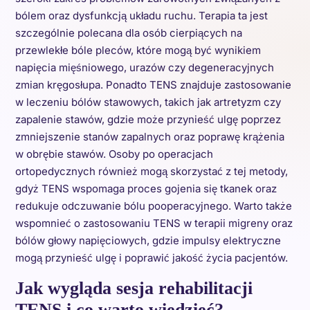
bólem oraz dysfunkcją układu ruchu. Terapia ta jest
szczególnie polecana dla osób cierpiących na
przewlekłe bóle pleców, które mogą być wynikiem
napięcia mięśniowego, urazów czy degeneracyjnych
zmian kręgosłupa. Ponadto TENS znajduje zastosowanie
w leczeniu bólów stawowych, takich jak artretyzm czy
zapalenie stawów, gdzie może przynieść ulgę poprzez
zmniejszenie stanów zapalnych oraz poprawę krążenia
w obrębie stawów. Osoby po operacjach
ortopedycznych również mogą skorzystać z tej metody,
gdyż TENS wspomaga proces gojenia się tkanek oraz
redukuje odczuwanie bólu pooperacyjnego. Warto także
wspomnieć o zastosowaniu TENS w terapii migreny oraz
bólów głowy napięciowych, gdzie impulsy elektryczne
mogą przynieść ulgę i poprawić jakość życia pacjentów.
Jak wygląda sesja rehabilitacji
TENS i co warto wiedzieć?