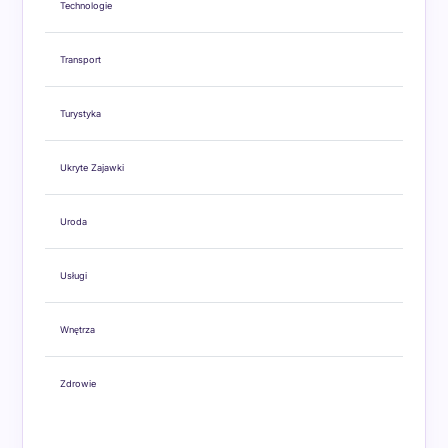
Technologie
Transport
Turystyka
Ukryte Zajawki
Uroda
Usługi
Wnętrza
Zdrowie