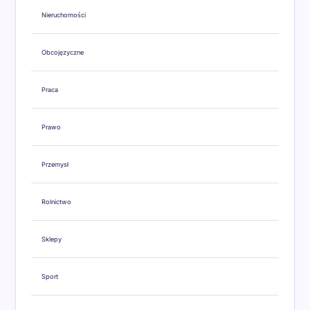
Nieruchomości
Obcojęzyczne
Praca
Prawo
Przemysł
Rolnictwo
Sklepy
Sport