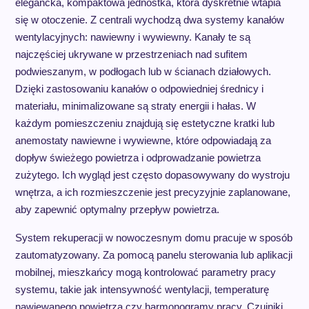
elegancka, kompaktowa jednostka, która dyskretnie wtapia
się w otoczenie. Z centrali wychodzą dwa systemy kanałów
wentylacyjnych: nawiewny i wywiewny. Kanały te są
najczęściej ukrywane w przestrzeniach nad sufitem
podwieszanym, w podłogach lub w ścianach działowych.
Dzięki zastosowaniu kanałów o odpowiedniej średnicy i
materiału, minimalizowane są straty energii i hałas. W
każdym pomieszczeniu znajdują się estetyczne kratki lub
anemostaty nawiewne i wywiewne, które odpowiadają za
dopływ świeżego powietrza i odprowadzanie powietrza
zużytego. Ich wygląd jest często dopasowywany do wystroju
wnętrza, a ich rozmieszczenie jest precyzyjnie zaplanowane,
aby zapewnić optymalny przepływ powietrza.
System rekuperacji w nowoczesnym domu pracuje w sposób
zautomatyzowany. Za pomocą panelu sterowania lub aplikacji
mobilnej, mieszkańcy mogą kontrolować parametry pracy
systemu, takie jak intensywność wentylacji, temperaturę
nawiewanego powietrza czy harmonogramy pracy. Czujniki