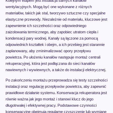
Kolejnym etapem jest instalacja samych kanałów
wentylacyjnych. Mogą być one wykonane z różnych
materiałów, takich jak stal, tworzywo sztuczne czy specjalne
elastyczne przewody. Niezależnie od materiału, kluczowe jest
zapewnienie ich szczelności oraz odpowiedniego
zaizolowania termicznego, aby zapobiec utratom ciepła i
kondensacji pary wodnej. Kanały są łączone za pomocą
odpowiednich kształtek i obejm, a ich przebieg jest starannie
zaplanowany, aby zminimalizować opory przepływu
powietrza. Po ułożeniu kanałów następuje montaż centrali
rekuperacyjnej, która jest podłączana do sieci kanałów
nawiewnych i wywiewnych, a także do instalacji elektrycznej.
Po zakończeniu montażu przeprowadza się testy szczelności
instalacji oraz regulację przepływów powietrza, aby zapewnić
prawidłowe działanie systemu. Konserwacja rekuperatora jest
równie ważna jak jego montaż i stanowi klucz do jego
długotrwałej i efektywnej pracy. Podstawowe czynności
konserwacyjne obejmują regularne czyszczenie lub wymianę