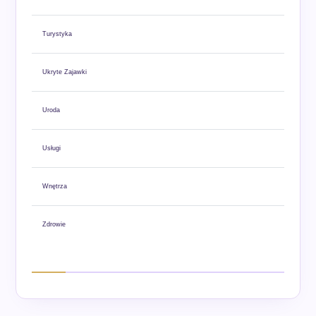
Turystyka
Ukryte Zajawki
Uroda
Usługi
Wnętrza
Zdrowie