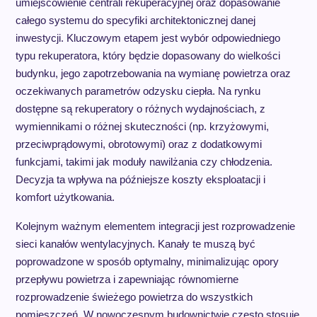
umiejscowienie centrali rekuperacyjnej oraz dopasowanie
całego systemu do specyfiki architektonicznej danej
inwestycji. Kluczowym etapem jest wybór odpowiedniego
typu rekuperatora, który będzie dopasowany do wielkości
budynku, jego zapotrzebowania na wymianę powietrza oraz
oczekiwanych parametrów odzysku ciepła. Na rynku
dostępne są rekuperatory o różnych wydajnościach, z
wymiennikami o różnej skuteczności (np. krzyżowymi,
przeciwprądowymi, obrotowymi) oraz z dodatkowymi
funkcjami, takimi jak moduły nawilżania czy chłodzenia.
Decyzja ta wpływa na późniejsze koszty eksploatacji i
komfort użytkowania.
Kolejnym ważnym elementem integracji jest rozprowadzenie
sieci kanałów wentylacyjnych. Kanały te muszą być
poprowadzone w sposób optymalny, minimalizując opory
przepływu powietrza i zapewniając równomierne
rozprowadzenie świeżego powietrza do wszystkich
pomieszczeń. W nowoczesnym budownictwie często stosuje