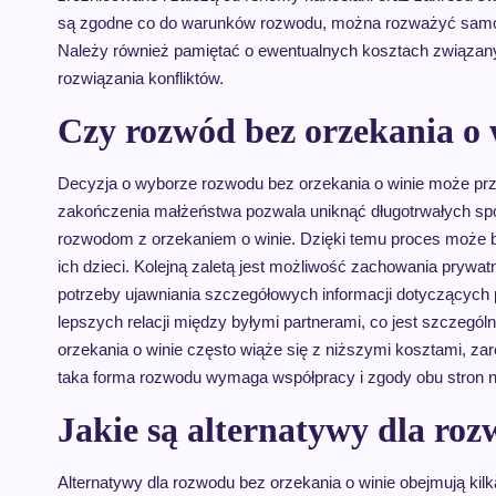
są zgodne co do warunków rozwodu, można rozważyć samod
Należy również pamiętać o ewentualnych kosztach związanyc
rozwiązania konfliktów.
Czy rozwód bez orzekania o w
Decyzja o wyborze rozwodu bez orzekania o winie może przy
zakończenia małżeństwa pozwala uniknąć długotrwałych spo
rozwodom z orzekaniem o winie. Dzięki temu proces może b
ich dzieci. Kolejną zaletą jest możliwość zachowania prywa
potrzeby ujawniania szczegółowych informacji dotyczącyc
lepszych relacji między byłymi partnerami, co jest szczegól
orzekania o winie często wiąże się z niższymi kosztami, za
taka forma rozwodu wymaga współpracy i zgody obu stron 
Jakie są alternatywy dla roz
Alternatywy dla rozwodu bez orzekania o winie obejmują ki