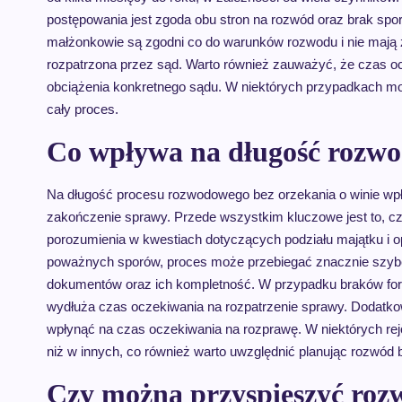
postępowania jest zgoda obu stron na rozwód oraz brak spor
małżonkowie są zgodni co do warunków rozwodu i nie mają
rozpatrzona przez sąd. Warto również zauważyć, że czas oc
obciążenia konkretnego sądu. W niektórych przypadkach moż
cały proces.
Co wpływa na długość rozwo
Na długość procesu rozwodowego bez orzekania o winie wpł
zakończenie sprawy. Przede wszystkim kluczowe jest to, czy
porozumienia w kwestiach dotyczących podziału majątku i op
poważnych sporów, proces może przebiegać znacznie szybc
dokumentów oraz ich kompletność. W przypadku braków for
wydłuża czas oczekiwania na rozpatrzenie sprawy. Dodatko
wpłynąć na czas oczekiwania na rozprawę. W niektórych r
niż w innych, co również warto uwzględnić planując rozwód b
Czy można przyspieszyć rozw