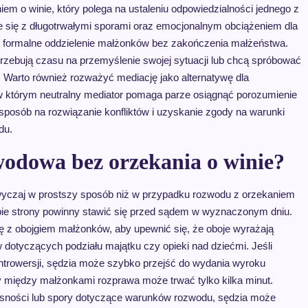
niem o winie, który polega na ustaleniu odpowiedzialności jednego z
 się z długotrwałymi sporami oraz emocjonalnym obciążeniem dla
 na formalne oddzielenie małżonków bez zakończenia małżeństwa.
rzebują czasu na przemyślenie swojej sytuacji lub chcą spróbować
. Warto również rozważyć mediację jako alternatywę dla
w którym neutralny mediator pomaga parze osiągnąć porozumienie
posób na rozwiązanie konfliktów i uzyskanie zgody na warunki
du.
wodowa bez orzekania o winie?
yczaj w prostszy sposób niż w przypadku rozwodu z orzekaniem
obie strony powinny stawić się przed sądem w wyznaczonym dniu.
 z obojgiem małżonków, aby upewnić się, że oboje wyrażają
dotyczących podziału majątku czy opieki nad dziećmi. Jeśli
ontrowersji, sędzia może szybko przejść do wydania wyroku
 między małżonkami rozprawa może trwać tylko kilka minut.
iejasności lub spory dotyczące warunków rozwodu, sędzia może