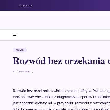
20 lipca, 2026
PRAWO
Rozwód bez orzekania o
BY
9 MIN READ
Rozwód bez orzekania o winie to proces, który w Polsce staj
małżonkowie chcą uniknąć długotrwałych sporów i konfliktó
jest znacznie krótszy niż w przypadku rozwodu z orzekanie
od kilku miesięcy do roku, w zależności od wielu czynnik