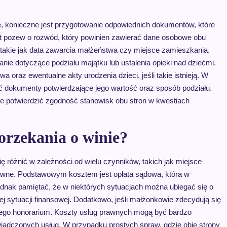
e, konieczne jest przygotowanie odpowiednich dokumentów, które
pozew o rozwód, który powinien zawierać dane osobowe obu
takie jak data zawarcia małżeństwa czy miejsce zamieszkania.
ie dotyczące podziału majątku lub ustalenia opieki nad dziećmi.
oraz ewentualne akty urodzenia dzieci, jeśli takie istnieją. W
 dokumenty potwierdzające jego wartość oraz sposób podziału.
e potwierdzić zgodność stanowisk obu stron w kwestiach
orzekania o winie?
 różnić w zależności od wielu czynników, takich jak miejsce
awne. Podstawowym kosztem jest opłata sądowa, która w
dnak pamiętać, że w niektórych sytuacjach można ubiegać się o
j sytuacji finansowej. Dodatkowo, jeśli małżonkowie zdecydują się
 jego honorarium. Koszty usług prawnych mogą być bardzo
wiadczonych usług. W przypadku prostych spraw, gdzie obie strony