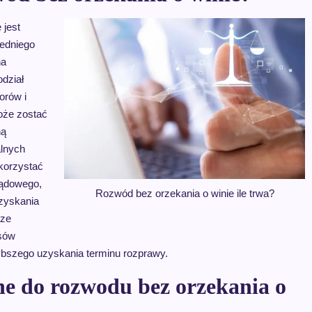
 jest
edniego
na
odział
orów i
oże zostać
ną
lnych
korzystać
sądowego,
Rozwód bez orzekania o winie ile trwa?
uzyskania
rze
esów
bszego uzyskania terminu rozprawy.
ne do rozwodu bez orzekania o