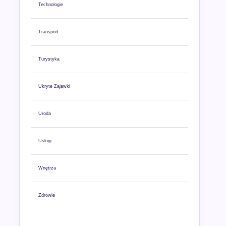
Technologie
Transport
Turystyka
Ukryte Zajawki
Uroda
Usługi
Wnętrza
Zdrowie