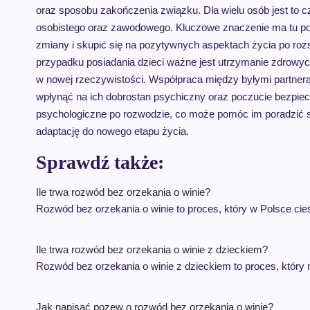
oraz sposobu zakończenia związku. Dla wielu osób jest to 
osobistego oraz zawodowego. Kluczowe znaczenie ma tu pod
zmiany i skupić się na pozytywnych aspektach życia po rozst
przypadku posiadania dzieci ważne jest utrzymanie zdrowych 
w nowej rzeczywistości. Współpraca między byłymi partne
wpłynąć na ich dobrostan psychiczny oraz poczucie bezpiecz
psychologiczne po rozwodzie, co może pomóc im poradzić 
adaptację do nowego etapu życia.
Sprawdź także:
Ile trwa rozwód bez orzekania o winie?
Rozwód bez orzekania o winie to proces, który w Polsce c
Ile trwa rozwód bez orzekania o winie z dzieckiem?
Rozwód bez orzekania o winie z dzieckiem to proces, któr
Jak napisać pozew o rozwód bez orzekania o winie?