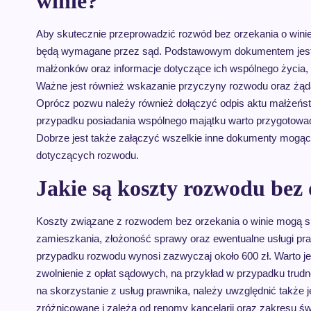
winie?
Aby skutecznie przeprowadzić rozwód bez orzekania o wini
będą wymagane przez sąd. Podstawowym dokumentem jest 
małżonków oraz informacje dotyczące ich wspólnego życia, 
Ważne jest również wskazanie przyczyny rozwodu oraz żądan
Oprócz pozwu należy również dołączyć odpis aktu małżeństwa 
przypadku posiadania wspólnego majątku warto przygotować
Dobrze jest także załączyć wszelkie inne dokumenty mogąc
dotyczących rozwodu.
Jakie są koszty rozwodu bez 
Koszty związane z rozwodem bez orzekania o winie mogą się
zamieszkania, złożoność sprawy oraz ewentualne usługi pr
przypadku rozwodu wynosi zazwyczaj około 600 zł. Warto je
zwolnienie z opłat sądowych, na przykład w przypadku trudne
na skorzystanie z usług prawnika, należy uwzględnić także
zróżnicowane i zależą od renomy kancelarii oraz zakresu ś