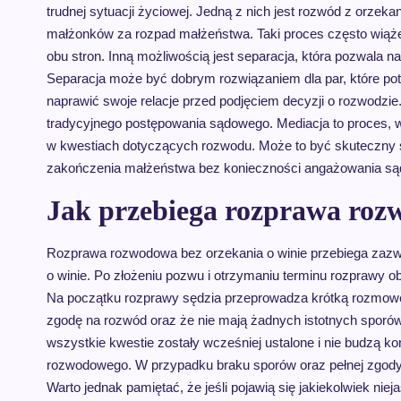
trudnej sytuacji życiowej. Jedną z nich jest rozwód z orzeka
małżonków za rozpad małżeństwa. Taki proces często wiąże
obu stron. Inną możliwością jest separacja, która pozwala
Separacja może być dobrym rozwiązaniem dla par, które pot
naprawić swoje relacje przed podjęciem decyzji o rozwodzie
tradycyjnego postępowania sądowego. Mediacja to proces, 
w kwestiach dotyczących rozwodu. Może to być skuteczny s
zakończenia małżeństwa bez konieczności angażowania są
Jak przebiega rozprawa roz
Rozprawa rozwodowa bez orzekania o winie przebiega zazw
o winie. Po złożeniu pozwu i otrzymaniu terminu rozprawy 
Na początku rozprawy sędzia przeprowadza krótką rozmowę
zgodę na rozwód oraz że nie mają żadnych istotnych sporów 
wszystkie kwestie zostały wcześniej ustalone i nie budzą k
rozwodowego. W przypadku braku sporów oraz pełnej zgody
Warto jednak pamiętać, że jeśli pojawią się jakiekolwiek n