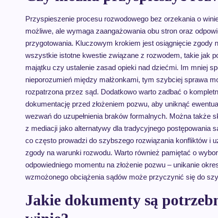
Przyspieszenie procesu rozwodowego bez orzekania o winie
możliwe, ale wymaga zaangażowania obu stron oraz odpowi
przygotowania. Kluczowym krokiem jest osiągnięcie zgody 
wszystkie istotne kwestie związane z rozwodem, takie jak p
majątku czy ustalenie zasad opieki nad dziećmi. Im mniej sp
nieporozumień między małżonkami, tym szybciej sprawa m
rozpatrzona przez sąd. Dodatkowo warto zadbać o komplet
dokumentację przed złożeniem pozwu, aby uniknąć ewentua
wezwań do uzupełnienia braków formalnych. Można także s
z mediacji jako alternatywy dla tradycyjnego postępowania 
co często prowadzi do szybszego rozwiązania konfliktów i 
zgody na warunki rozwodu. Warto również pamiętać o wybo
odpowiedniego momentu na złożenie pozwu – unikanie okr
wzmożonego obciążenia sądów może przyczynić się do szy
Jakie dokumenty są potrzeb