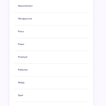
Nieruchomości
Obcojęzyczne
Praca
Prawo
Przemysł
Rolnictwo
Sklepy
Sport