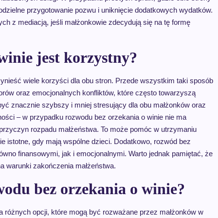
zielne przygotowanie pozwu i uniknięcie dodatkowych wydatków.
h z mediacją, jeśli małżonkowie zdecydują się na tę formę
inie jest korzystny?
nieść wiele korzyści dla obu stron. Przede wszystkim taki sposób
rów oraz emocjonalnych konfliktów, które często towarzyszą
yć znacznie szybszy i mniej stresujący dla obu małżonków oraz
tności – w przypadku rozwodu bez orzekania o winie nie ma
h przyczyn rozpadu małżeństwa. To może pomóc w utrzymaniu
nie istotne, gdy mają wspólne dzieci. Dodatkowo, rozwód bez
równo finansowymi, jak i emocjonalnymi. Warto jednak pamiętać, że
na warunki zakończenia małżeństwa.
wodu bez orzekania o winie?
lka różnych opcji, które mogą być rozważane przez małżonków w